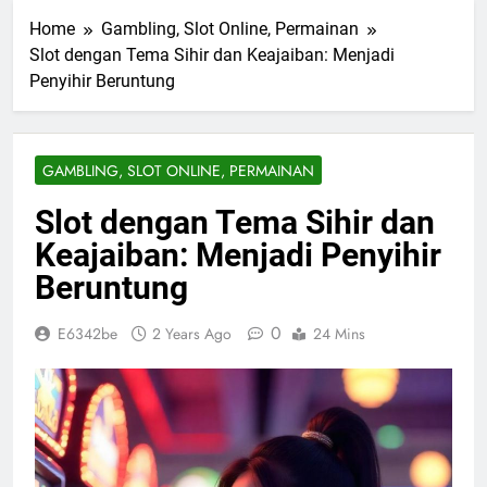
Home
Gambling, Slot Online, Permainan
Slot dengan Tema Sihir dan Keajaiban: Menjadi
Penyihir Beruntung
GAMBLING, SLOT ONLINE, PERMAINAN
Slot dengan Tema Sihir dan
Keajaiban: Menjadi Penyihir
Beruntung
0
E6342be
2 Years Ago
24 Mins