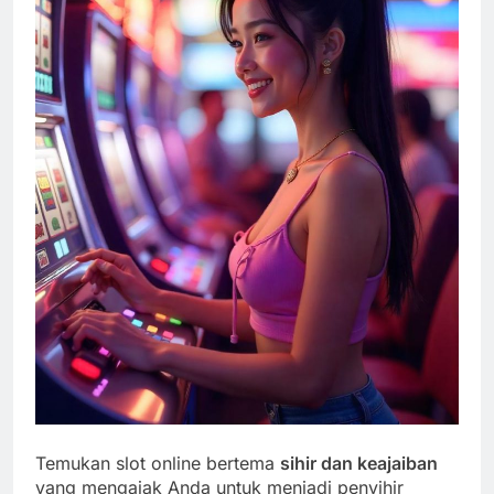
Temukan slot online bertema
sihir dan keajaiban
yang mengajak Anda untuk menjadi penyihir