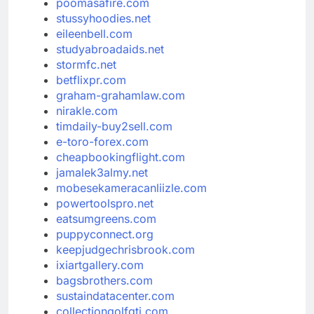
poomasafire.com
stussyhoodies.net
eileenbell.com
studyabroadaids.net
stormfc.net
betflixpr.com
graham-grahamlaw.com
nirakle.com
timdaily-buy2sell.com
e-toro-forex.com
cheapbookingflight.com
jamalek3almy.net
mobesekameracanliizle.com
powertoolspro.net
eatsumgreens.com
puppyconnect.org
keepjudgechrisbrook.com
ixiartgallery.com
bagsbrothers.com
sustaindatacenter.com
collectiongolfgti.com