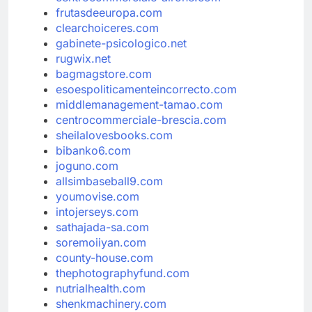
frutasdeeuropa.com
clearchoiceres.com
gabinete-psicologico.net
rugwix.net
bagmagstore.com
esoespoliticamenteincorrecto.com
middlemanagement-tamao.com
centrocommerciale-brescia.com
sheilalovesbooks.com
bibanko6.com
joguno.com
allsimbaseball9.com
youmovise.com
intojerseys.com
sathajada-sa.com
soremoiiyan.com
county-house.com
thephotographyfund.com
nutrialhealth.com
shenkmachinery.com