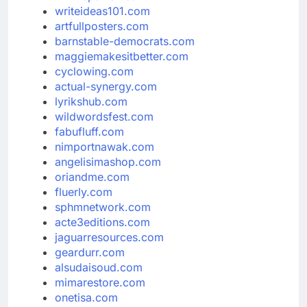
writeideas101.com
artfullposters.com
barnstable-democrats.com
maggiemakesitbetter.com
cyclowing.com
actual-synergy.com
lyrikshub.com
wildwordsfest.com
fabufluff.com
nimportnawak.com
angelisimashop.com
oriandme.com
fluerly.com
sphmnetwork.com
acte3editions.com
jaguarresources.com
geardurr.com
alsudaisoud.com
mimarestore.com
onetisa.com