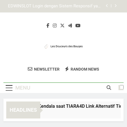
Skip
Daftar Edwinslot: Panduan Registrasi Akun untuk
to
Pengguna Baru dengan Langkah Praktis
content
Cara Akses Lebah4D Login dengan Mudah, Aman,
dan Efisien
Cara Menangani Kendala saat TIARA4D Link
Alternatif Tidak Terbuka
EDWINSLOT Login dengan Sistem Responsif yang
Mendukung Kenyamanan
Daftar Edwinslot: Panduan Registrasi Akun untuk
Pengguna Baru dengan Langkah Praktis
Les Douceurs
Nikmati Kue Dan Pastry Lezat Di Les
Cara Akses Lebah4D Login dengan Mudah, Aman,
NEWSLETTER
RANDOM NEWS
Des Bauges
dan Efisien
Douceurs Des Bauges.
MENU
ra Menangani Kendala saat TIARA4D Link Alternatif Tidak Ter
HEADLINES
eeks Ago