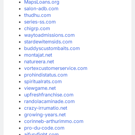
MapsLoans.org
salon-adb.com
thudhu.com
series-ss.com
chigrp.com
waytoadmissions.com
stardewitemsids.com
buddyscustombaits.com
montajat.net
natureera.net
vortexcustomerservice.com
prohindistatus.com
spiritualrats.com
viewgame.net
upfreshfranchise.com
randolacaminade.com
crazy-irrumatio.net
growing-years.net
corinneb-arthurimmo.com
pro-du-code.com
ajfuryfight.com