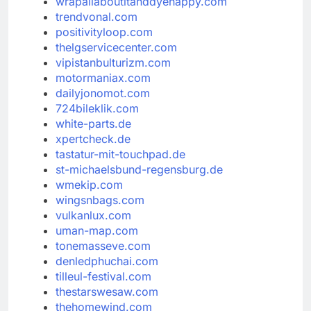
wrapallaboutitanddyehappy.com
trendvonal.com
positivityloop.com
thelgservicecenter.com
vipistanbulturizm.com
motormaniax.com
dailyjonomot.com
724bileklik.com
white-parts.de
xpertcheck.de
tastatur-mit-touchpad.de
st-michaelsbund-regensburg.de
wmekip.com
wingsnbags.com
vulkanlux.com
uman-map.com
tonemasseve.com
denledphuchai.com
tilleul-festival.com
thestarswesaw.com
thehomewind.com