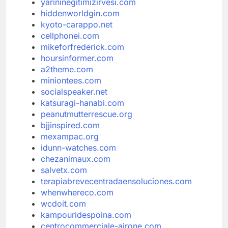
yarininegitimizirvesi.com
hiddenworldgin.com
kyoto-carappo.net
cellphonei.com
mikeforfrederick.com
hoursinformer.com
a2theme.com
miniontees.com
socialspeaker.net
katsuragi-hanabi.com
peanutmutterrescue.org
bjjinspired.com
mexampac.org
idunn-watches.com
chezanimaux.com
salvetx.com
terapiabrevecentradaensoluciones.com
whenwhereco.com
wcdoit.com
kampouridespoina.com
centrocommerciale-airone.com