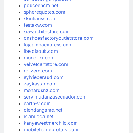
pouceencm.net
spherequotes.com
skinhauss.com
testakw.com
sia-architecture.com
onshoesfactoryoutletstore.com
lojaalohaexpress.com
ibeldisouk.com
monellisi.com
velvetcartstore.com
ro-zero.com
sylvieperaud.com
zaykastar.com
menardsnz.com
servimudanzasecuador.com
earth-v.com
diendangame.net
islamioda.net
kanyewestmerchllc.com
mobilehomeprotalk.com