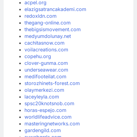
acpel.org
elazigsatrancakademi.com
redoxldn.com
thegang-online.com
thebigsismovement.com
medyumdolunay.net
cachitasnow.com
voilacreations.com
copehu.org
clover-gunma.com
underseawear.com
medifooteilat.com
storozhinets-forest.com
olaymerkezi.com
laceyleyla.com
spsc20knotsnob.com
horas-espejo.com
worldlifeadvice.com
masteringnetworks.com
gardengild.com