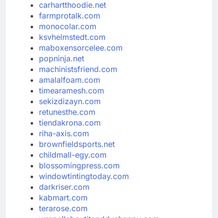
carhartthoodie.net
farmprotalk.com
monocolar.com
ksvhelmstedt.com
maboxensorcelee.com
popninja.net
machinistsfriend.com
amalalfoam.com
timearamesh.com
sekizdizayn.com
retunesthe.com
tiendakrona.com
riha-axis.com
brownfieldsports.net
childmall-egy.com
blossomingpress.com
windowtintingtoday.com
darkriser.com
kabmart.com
terarose.com