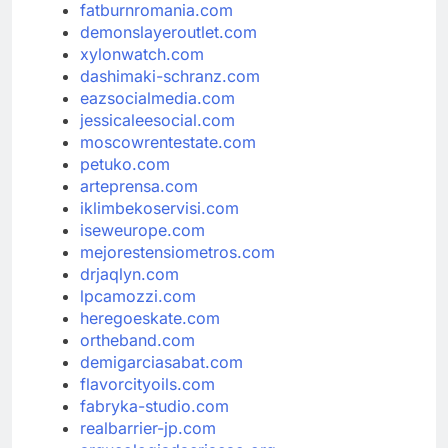
fatburnromania.com
demonslayeroutlet.com
xylonwatch.com
dashimaki-schranz.com
eazsocialmedia.com
jessicaleesocial.com
moscowrentestate.com
petuko.com
arteprensa.com
iklimbekoservisi.com
iseweurope.com
mejorestensiometros.com
drjaqlyn.com
lpcamozzi.com
heregoeskate.com
ortheband.com
demigarciasabat.com
flavorcityoils.com
fabryka-studio.com
realbarrier-jp.com