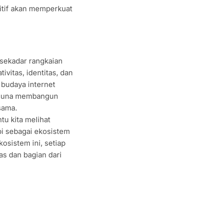
itif akan memperkuat
sekadar rangkaian
ivitas, identitas, dan
i budaya internet
ngguna membangun
sama.
 kita melihat
pi sebagai ekosistem
osistem ini, setiap
as dan bagian dari