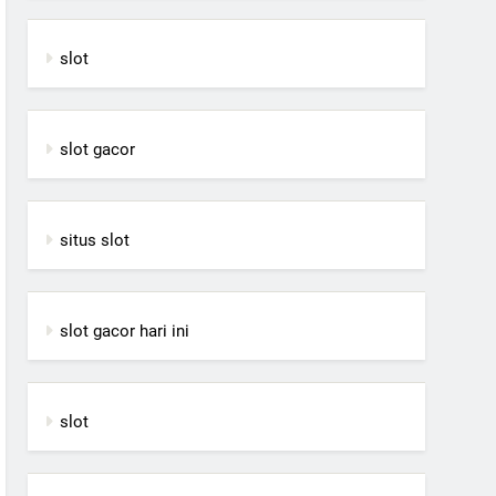
slot
slot gacor
situs slot
slot gacor hari ini
slot