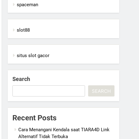
spaceman
slot88
situs slot gacor
Search
SEARCH
Recent Posts
Cara Menangani Kendala saat TIARA4D Link
Alternatif Tidak Terbuka