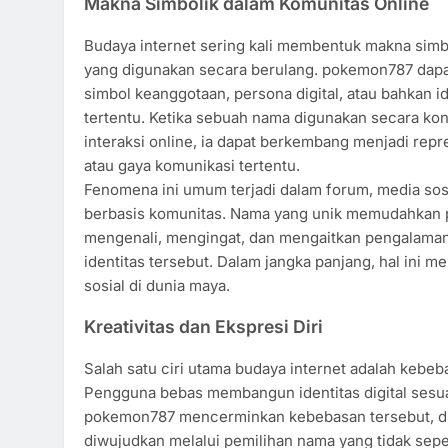
Makna Simbolik dalam Komunitas Online
Budaya internet sering kali membentuk makna simbol
yang digunakan secara berulang. pokemon787 dapa
simbol keanggotaan, persona digital, atau bahkan i
tertentu. Ketika sebuah nama digunakan secara ko
interaksi online, ia dapat berkembang menjadi repres
atau gaya komunikasi tertentu.
Fenomena ini umum terjadi dalam forum, media sosi
berbasis komunitas. Nama yang unik memudahkan 
mengenali, mengingat, dan mengaitkan pengalaman
identitas tersebut. Dalam jangka panjang, hal ini m
sosial di dunia maya.
Kreativitas dan Ekspresi Diri
Salah satu ciri utama budaya internet adalah kebeb
Pengguna bebas membangun identitas digital sesua
pokemon787 mencerminkan kebebasan tersebut, di 
diwujudkan melalui pemilihan nama yang tidak sepe