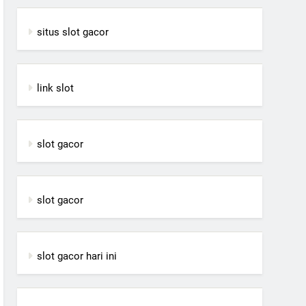
situs slot gacor
link slot
slot gacor
slot gacor
slot gacor hari ini