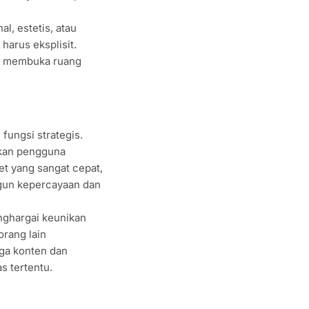
al, estetis, atau
harus eksplisit.
na membuka ruang
fungsi strategis.
kan pengguna
et yang sangat cepat,
ngun kepercayaan dan
enghargai keunikan
orang lain
gga konten dan
s tertentu.