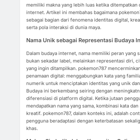
memiliki makna yang lebih luas ketika ditempatkan
internet. Artikel ini membahas bagaimana pokemon
sebagai bagian dari fenomena identitas digital, kre
serta pola interaksi di dunia maya.
Nama Unik sebagai Representasi Budaya In
Dalam budaya internet, nama memiliki peran yang 
bukan sekadar label, melainkan representasi diri, ci
yang ingin ditampilkan. pokemon787 mencerminka
penamaan digital: menggabungkan kata yang famil
numerik untuk menciptakan identitas yang unik dan
Budaya ini berkembang seiring dengan meningkatn
diferensiasi di platform digital. Ketika jutaan peng
mendapatkan nama yang sama, kombinasi kata dan 
kreatif. pokemon787, dalam konteks ini, adalah co
pengguna beradaptasi dengan keterbatasan sekalig
khas.