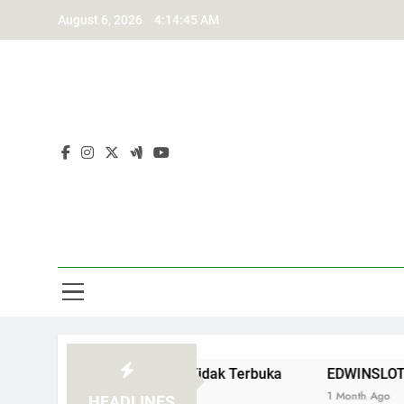
Skip
August 6, 2026
4:14:46 AM
to
content
Les
Nikmati K
 Link Alternatif Tidak Terbuka
EDWINSLOT Login deng
1 Month Ago
HEADLINES