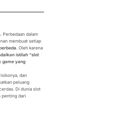
a
. Perbedaan dalam
mainan membuat setiap
 berbeda
. Oleh karena
alkan istilah “slot
ik game yang
isikonya, dan
katkan peluang
erdas. Di dunia slot
 penting dari