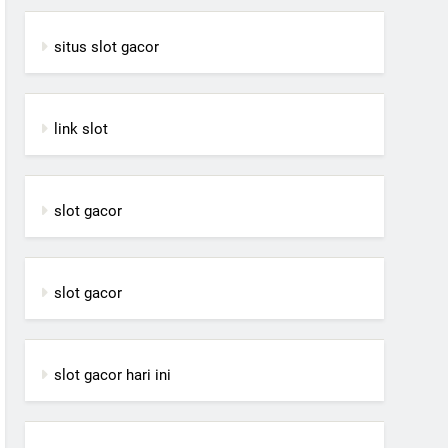
situs slot gacor
link slot
slot gacor
slot gacor
slot gacor hari ini