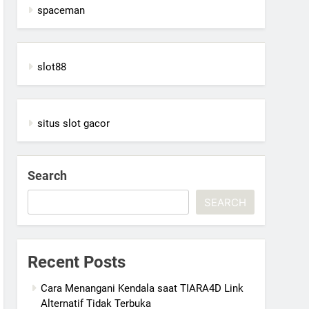
spaceman
slot88
situs slot gacor
Search
SEARCH
Recent Posts
Cara Menangani Kendala saat TIARA4D Link
Alternatif Tidak Terbuka