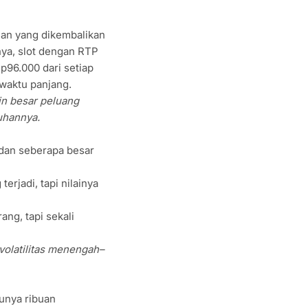
uhan yang dikembalikan
ya, slot dengan RTP
96.000 dari setiap
waktu panjang.
in besar peluang
uhannya.
 dan seberapa besar
erjadi, tapi nilainya
ang, tapi sekali
i volatilitas menengah–
punya ribuan