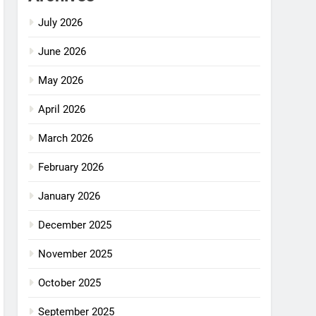
July 2026
June 2026
May 2026
April 2026
March 2026
February 2026
January 2026
December 2025
November 2025
October 2025
September 2025