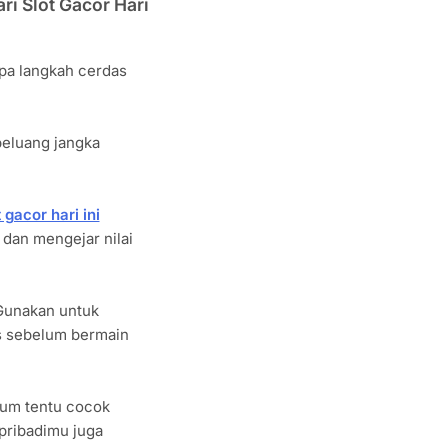
ri Slot Gacor Hari
apa langkah cerdas
eluang jangka
t gacor hari ini
 dan mengejar nilai
Gunakan untuk
s sebelum bermain
lum tentu cocok
pribadimu juga