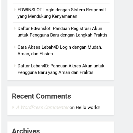
EDWINSLOT Login dengan Sistem Responsif
yang Mendukung Kenyamanan
Daftar Edwinslot: Panduan Registrasi Akun
untuk Pengguna Baru dengan Langkah Praktis
Cara Akses Lebah4D Login dengan Mudah,
Aman, dan Efisien
Daftar Lebah4D: Panduan Akses Akun untuk
Pengguna Baru yang Aman dan Praktis
Recent Comments
A WordPress Commenter
on
Hello world!
Archives