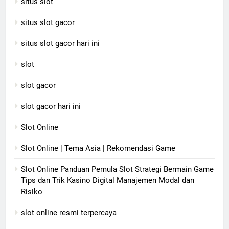
situs slot
situs slot gacor
situs slot gacor hari ini
slot
slot gacor
slot gacor hari ini
Slot Online
Slot Online | Tema Asia | Rekomendasi Game
Slot Online Panduan Pemula Slot Strategi Bermain Game
Tips dan Trik Kasino Digital Manajemen Modal dan
Risiko
slot online resmi terpercaya