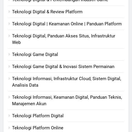
Teknologi Digital & Review Platform
Teknologi Digital | Keamanan Online | Panduan Platform
Teknologi Digital, Panduan Akses Situs, Infrastruktur
Web
Teknologi Game Digital
Teknologi Game Digital & Inovasi Sistem Permainan
Teknologi Informasi, Infrastruktur Cloud, Sistem Digital,
Analisis Data
Teknologi Informasi, Keamanan Digital, Panduan Teknis,
Manajemen Akun
Teknologi Platform Digital
Teknologi Platform Online