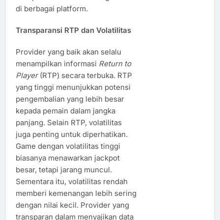
di berbagai platform.
Transparansi RTP dan Volatilitas
Provider yang baik akan selalu
menampilkan informasi
Return to
Player
(RTP) secara terbuka. RTP
yang tinggi menunjukkan potensi
pengembalian yang lebih besar
kepada pemain dalam jangka
panjang. Selain RTP, volatilitas
juga penting untuk diperhatikan.
Game dengan volatilitas tinggi
biasanya menawarkan jackpot
besar, tetapi jarang muncul.
Sementara itu, volatilitas rendah
memberi kemenangan lebih sering
dengan nilai kecil. Provider yang
transparan dalam menyajikan data