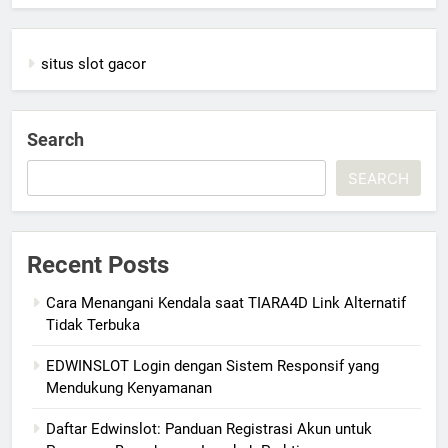
situs slot gacor
Search
SEARCH
Recent Posts
Cara Menangani Kendala saat TIARA4D Link Alternatif
Tidak Terbuka
EDWINSLOT Login dengan Sistem Responsif yang
Mendukung Kenyamanan
Daftar Edwinslot: Panduan Registrasi Akun untuk