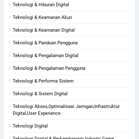
Teknologi & Hiburan Digital
Teknologi & Keamanan Akun
Teknologi & Keamanan Digital
Teknologi & Panduan Pengguna
Teknologi & Pengalaman Digital
Teknologi & Pengalaman Pengguna
Teknologi & Performa Sistem
Teknologi & Sistem Digital
Teknologi Akses,Optimalisasi Jaringan,Infrastruktur
Digital,User Experience
Teknologi Digital
Teknologi Digital & Perkembangan Industri Game