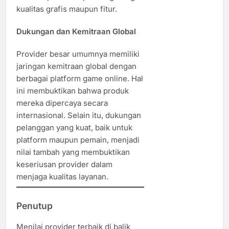
kualitas grafis maupun fitur.
Dukungan dan Kemitraan Global
Provider besar umumnya memiliki
jaringan kemitraan global dengan
berbagai platform game online. Hal
ini membuktikan bahwa produk
mereka dipercaya secara
internasional. Selain itu, dukungan
pelanggan yang kuat, baik untuk
platform maupun pemain, menjadi
nilai tambah yang membuktikan
keseriusan provider dalam
menjaga kualitas layanan.
Penutup
Menilai provider terbaik di balik