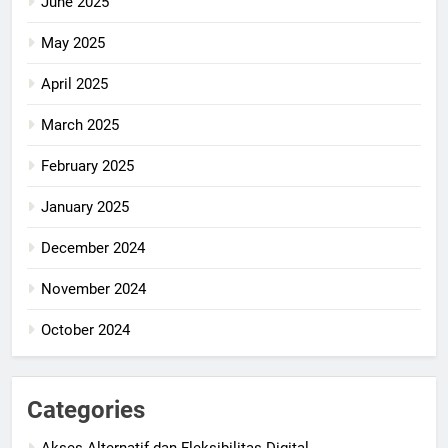
June 2025
May 2025
April 2025
March 2025
February 2025
January 2025
December 2024
November 2024
October 2024
Categories