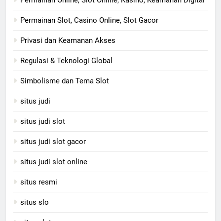
Permainan Online, Slot Online, Kasino, Keamanan Digital
Permainan Slot, Casino Online, Slot Gacor
Privasi dan Keamanan Akses
Regulasi & Teknologi Global
Simbolisme dan Tema Slot
situs judi
situs judi slot
situs judi slot gacor
situs judi slot online
situs resmi
situs slo