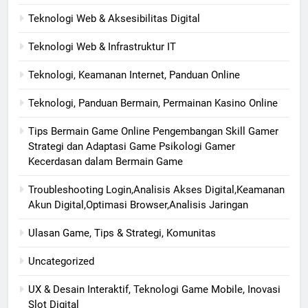
Teknologi Web & Aksesibilitas Digital
Teknologi Web & Infrastruktur IT
Teknologi, Keamanan Internet, Panduan Online
Teknologi, Panduan Bermain, Permainan Kasino Online
Tips Bermain Game Online Pengembangan Skill Gamer
Strategi dan Adaptasi Game Psikologi Gamer
Kecerdasan dalam Bermain Game
Troubleshooting Login,Analisis Akses Digital,Keamanan
Akun Digital,Optimasi Browser,Analisis Jaringan
Ulasan Game, Tips & Strategi, Komunitas
Uncategorized
UX & Desain Interaktif, Teknologi Game Mobile, Inovasi
Slot Digital