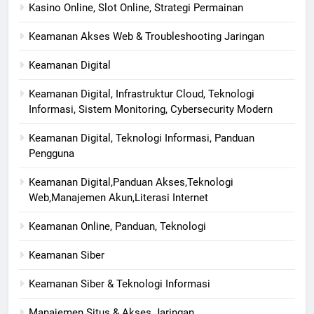
Kasino Online, Slot Online, Strategi Permainan
Keamanan Akses Web & Troubleshooting Jaringan
Keamanan Digital
Keamanan Digital, Infrastruktur Cloud, Teknologi
Informasi, Sistem Monitoring, Cybersecurity Modern
Keamanan Digital, Teknologi Informasi, Panduan
Pengguna
Keamanan Digital,Panduan Akses,Teknologi
Web,Manajemen Akun,Literasi Internet
Keamanan Online, Panduan, Teknologi
Keamanan Siber
Keamanan Siber & Teknologi Informasi
Manajemen Situs & Akses Jaringan