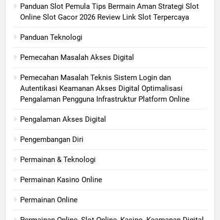
Panduan Slot Pemula Tips Bermain Aman Strategi Slot
Online Slot Gacor 2026 Review Link Slot Terpercaya
Panduan Teknologi
Pemecahan Masalah Akses Digital
Pemecahan Masalah Teknis Sistem Login dan
Autentikasi Keamanan Akses Digital Optimalisasi
Pengalaman Pengguna Infrastruktur Platform Online
Pengalaman Akses Digital
Pengembangan Diri
Permainan & Teknologi
Permainan Kasino Online
Permainan Online