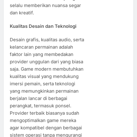
selalu memberikan nuansa segar
dan kreatif.
Kualitas Desain dan Teknologi
Desain grafis, kualitas audio, serta
kelancaran permainan adalah
faktor lain yang membedakan
provider unggulan dari yang biasa
saja. Game modern membutuhkan
kualitas visual yang mendukung
imersi pemain, serta teknologi
yang memungkinkan permainan
berjalan lancar di berbagai
perangkat, termasuk ponsel.
Provider terbaik biasanya sudah
mengoptimalkan game mereka
agar kompatibel dengan berbagai
sistem operasi tanpa mengurangi