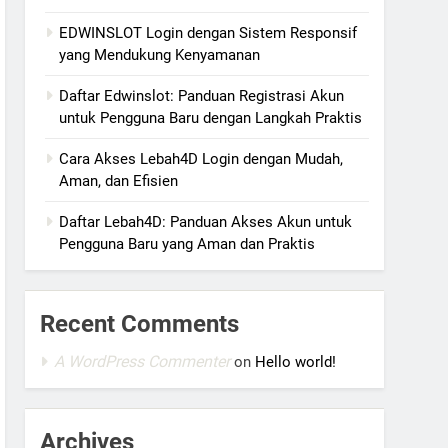
EDWINSLOT Login dengan Sistem Responsif
yang Mendukung Kenyamanan
Daftar Edwinslot: Panduan Registrasi Akun
untuk Pengguna Baru dengan Langkah Praktis
Cara Akses Lebah4D Login dengan Mudah,
Aman, dan Efisien
Daftar Lebah4D: Panduan Akses Akun untuk
Pengguna Baru yang Aman dan Praktis
Recent Comments
A WordPress Commenter
on
Hello world!
Archives