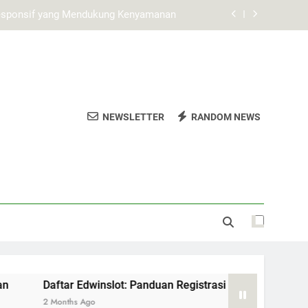
esponsif yang Mendukung Kenyamanan
 Pengguna Baru dengan Langkah Praktis
ogin dengan Mudah, Aman, dan Efisien
TIARA4D Link Alternatif Tidak Terbuka
NEWSLETTER
RANDOM NEWS
esponsif yang Mendukung Kenyamanan
 Pengguna Baru dengan Langkah Praktis
ogin dengan Mudah, Aman, dan Efisien
tar Edwinslot: Panduan Registrasi Akun untuk Pengguna Baru 
nths Ago