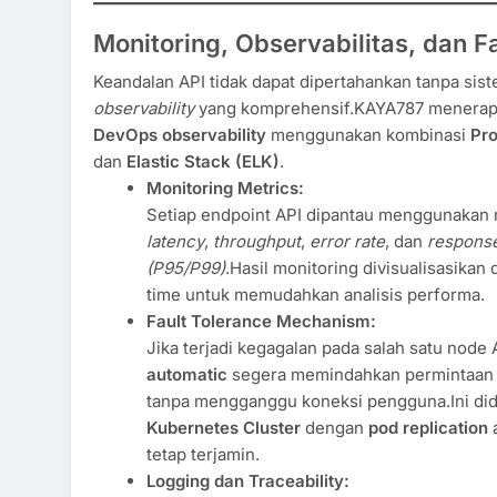
Monitoring, Observabilitas, dan F
Keandalan API tidak dapat dipertahankan tanpa si
observability
yang komprehensif.KAYA787 menerap
DevOps observability
menggunakan kombinasi
Pr
dan
Elastic Stack (ELK)
.
Monitoring Metrics:
Setiap endpoint API dipantau menggunakan m
latency
,
throughput
,
error rate
, dan
response
(P95/P99)
.Hasil monitoring divisualisasikan
time untuk memudahkan analisis performa.
Fault Tolerance Mechanism:
Jika terjadi kegagalan pada salah satu node 
automatic
segera memindahkan permintaan ke
tanpa mengganggu koneksi pengguna.Ini did
Kubernetes Cluster
dengan
pod replication
a
tetap terjamin.
Logging dan Traceability: