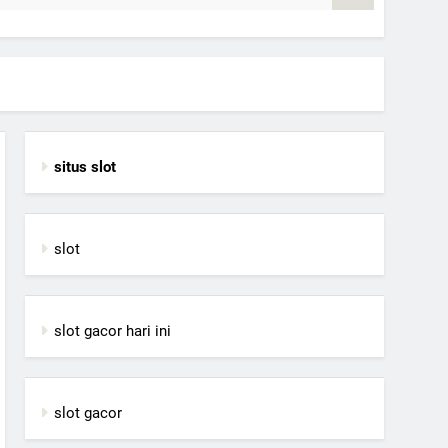
situs slot
slot
slot gacor hari ini
slot gacor