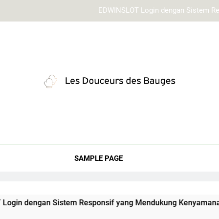
EDWINSLOT Login dengan Sistem R
Daftar Edwinslot: Panduan Registrasi Akun untuk
Cara Akses Lebah4D L
Cara Menangani Kendala saat 
EDWINSLOT Login dengan Sistem R
Daftar Edwinslot: Panduan Registrasi Akun untuk
 Douceurs Des Bauges
ue Dan Pastry Lezat Di Les Douceurs Des Bauges.
Cara Akses Lebah4D L
SAMPLE PAGE
n Sistem Responsif yang Mendukung Kenyamanan
Daf
2 Mo