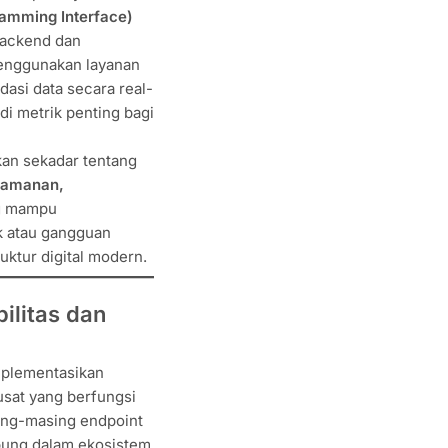
ramming Interface)
backend dan
nggunakan layanan
asi data secara real-
i metrik penting bagi
an sekadar tentang
eamanan,
g mampu
k atau gangguan
ruktur digital modern.
ilitas dan
mplementasikan
sat yang berfungsi
sing-masing endpoint
bung dalam ekosistem