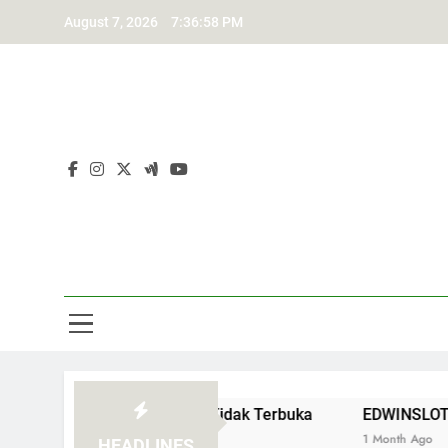
Skip
August 7, 2026
7:36:59 PM
to
content
Les
Nikmati K
Link Alternatif Tidak Terbuka
EDWINSLOT Login denga
1 Month Ago
HEADLINES