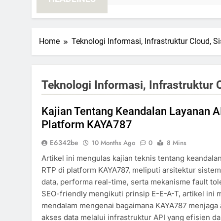
Home
Teknologi Informasi, Infrastruktur Cloud, Si
Teknologi Informasi, Infrastruktur C
Kajian Tentang Keandalan Layanan A
Platform KAYA787
E6342be
10 Months Ago
0
8 Mins
Artikel ini mengulas kajian teknis tentang keandala
RTP di platform KAYA787, meliputi arsitektur siste
data, performa real-time, serta mekanisme fault tol
SEO-friendly mengikuti prinsip E-E-A-T, artikel i
mendalam mengenai bagaimana KAYA787 menjaga aku
akses data melalui infrastruktur API yang efisien d