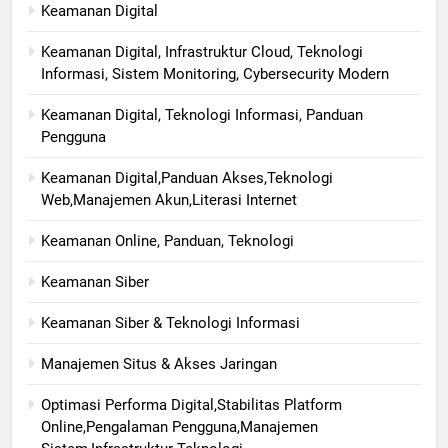
Keamanan Digital
Keamanan Digital, Infrastruktur Cloud, Teknologi
Informasi, Sistem Monitoring, Cybersecurity Modern
Keamanan Digital, Teknologi Informasi, Panduan
Pengguna
Keamanan Digital,Panduan Akses,Teknologi
Web,Manajemen Akun,Literasi Internet
Keamanan Online, Panduan, Teknologi
Keamanan Siber
Keamanan Siber & Teknologi Informasi
Manajemen Situs & Akses Jaringan
Optimasi Performa Digital,Stabilitas Platform
Online,Pengalaman Pengguna,Manajemen