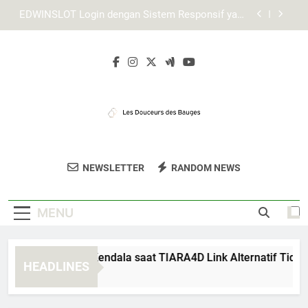
Skip
Daftar Edwinslot: Panduan Registrasi Akun untuk
to
Pengguna Baru dengan Langkah Praktis
content
Cara Akses Lebah4D Login dengan Mudah, Aman,
dan Efisien
Cara Menangani Kendala saat TIARA4D Link
Alternatif Tidak Terbuka
EDWINSLOT Login dengan Sistem Responsif yang
Mendukung Kenyamanan
Daftar Edwinslot: Panduan Registrasi Akun untuk
Pengguna Baru dengan Langkah Praktis
Les Douceurs
Nikmati Kue Dan Pastry Lezat Di Les
Cara Akses Lebah4D Login dengan Mudah, Aman,
NEWSLETTER
RANDOM NEWS
Des Bauges
dan Efisien
Douceurs Des Bauges.
MENU
ra Menangani Kendala saat TIARA4D Link Alternatif Tidak Te
HEADLINES
Weeks Ago