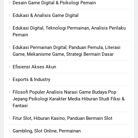
Desain Game Digital & Psikologi Pemain
Edukasi & Analisis Game Digital
Edukasi Digital, Teknologi Permainan, Analisis Perilaku
Pemain
Edukasi Permainan Digital, Panduan Pemula, Literasi
Game, Mekanisme Game, Strategi Bermain Dasar
Efisiensi Akses Akun
Esports & Industry
Filosofi Populer Analisis Narasi Game Budaya Pop
Jepang Psikologi Karakter Media Hiburan Studi Fiksi &
Fantasi
Fitur Slot, Hiburan Kasino, Panduan Bermain Slot
Gambling, Slot Online, Permainan