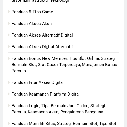
Sistem,Infrastruktur Teknologi
Panduan & Tips Game
Panduan Akses Akun
Panduan Akses Alternatif Digital
Panduan Akses Digital Alternatif
Panduan Bonus New Member, Tips Slot Online, Strategi
Bermain Slot, Slot Gacor Terpercaya, Manajemen Bonus
Pemula
Panduan Fitur Akses Digital
Panduan Keamanan Platform Digital
Panduan Login, Tips Bermain Judi Online, Strategi
Pemula, Keamanan Akun, Pengalaman Pengguna
Panduan Memilih Situs, Strategi Bermain Slot, Tips Slot