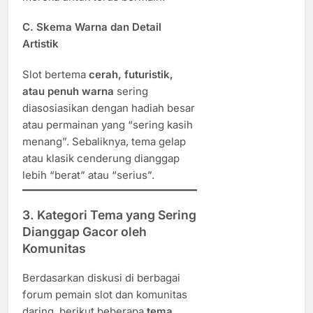
C.
Skema Warna dan Detail
Artistik
Slot bertema
cerah, futuristik,
atau penuh warna
sering
diasosiasikan dengan hadiah besar
atau permainan yang “sering kasih
menang”. Sebaliknya, tema gelap
atau klasik cenderung dianggap
lebih “berat” atau “serius”.
3.
Kategori Tema yang Sering
Dianggap Gacor oleh
Komunitas
Berdasarkan diskusi di berbagai
forum pemain slot dan komunitas
daring, berikut beberapa
tema