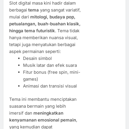
Slot digital masa kini hadir dalam
berbagai
tema
yang sangat variatif,
mulai dari
mitologi, budaya pop,
petualangan, buah-buahan klasik,
hingga tema futuristik
. Tema tidak
hanya memberikan nuansa visual,
tetapi juga menyatukan berbagai
aspek permainan seperti:
Desain simbol
Musik latar dan efek suara
Fitur bonus (free spin, mini-
games)
Animasi dan transisi visual
Tema ini membantu menciptakan
suasana bermain yang lebih
imersif dan
meningkatkan
kenyamanan emosional pemain
,
yang kemudian dapat