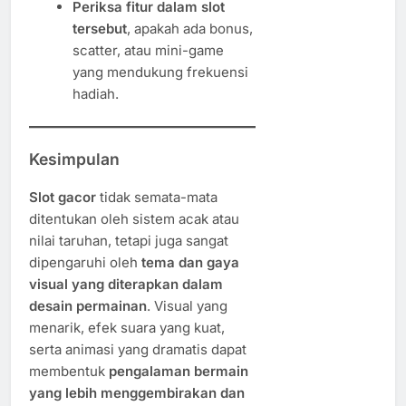
Periksa fitur dalam slot
tersebut
, apakah ada bonus,
scatter, atau mini-game
yang mendukung frekuensi
hadiah.
Kesimpulan
Slot gacor
tidak semata-mata
ditentukan oleh sistem acak atau
nilai taruhan, tetapi juga sangat
dipengaruhi oleh
tema dan gaya
visual yang diterapkan dalam
desain permainan
. Visual yang
menarik, efek suara yang kuat,
serta animasi yang dramatis dapat
membentuk
pengalaman bermain
yang lebih menggembirakan dan