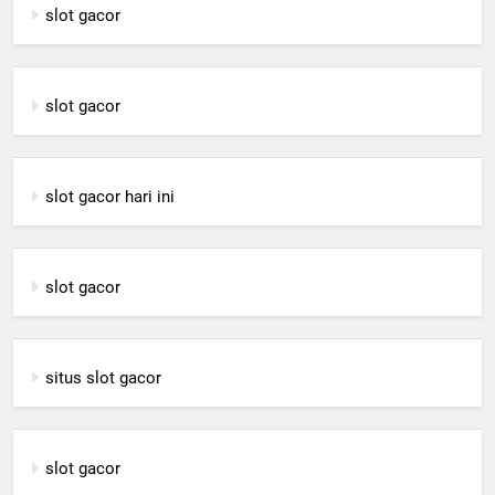
slot gacor
slot gacor
slot gacor hari ini
slot gacor
situs slot gacor
slot gacor