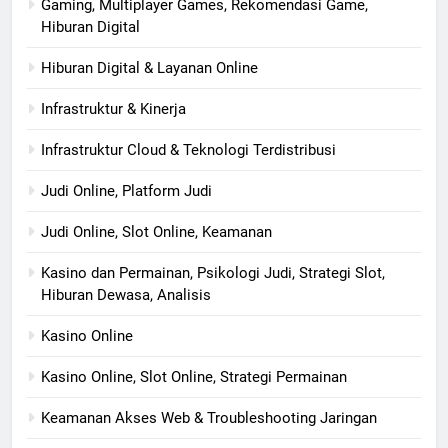
Gaming, Multiplayer Games, Rekomendasi Game,
Hiburan Digital
Hiburan Digital & Layanan Online
Infrastruktur & Kinerja
Infrastruktur Cloud & Teknologi Terdistribusi
Judi Online, Platform Judi
Judi Online, Slot Online, Keamanan
Kasino dan Permainan, Psikologi Judi, Strategi Slot,
Hiburan Dewasa, Analisis
Kasino Online
Kasino Online, Slot Online, Strategi Permainan
Keamanan Akses Web & Troubleshooting Jaringan