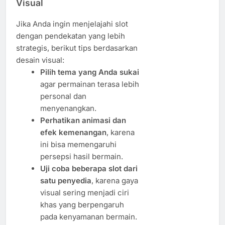
Visual
Jika Anda ingin menjelajahi slot
dengan pendekatan yang lebih
strategis, berikut tips berdasarkan
desain visual:
Pilih tema yang Anda sukai
agar permainan terasa lebih
personal dan
menyenangkan.
Perhatikan animasi dan
efek kemenangan
, karena
ini bisa memengaruhi
persepsi hasil bermain.
Uji coba beberapa slot dari
satu penyedia
, karena gaya
visual sering menjadi ciri
khas yang berpengaruh
pada kenyamanan bermain.