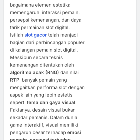
bagaimana elemen estetika
memengaruhi interaksi pemain,
persepsi kemenangan, dan daya
tarik permainan slot digital.
Istilah
slot gacor
telah menjadi
bagian dari perbincangan populer
di kalangan pemain slot digital.
Meskipun secara teknis
kemenangan ditentukan oleh
algoritma acak (RNG)
dan nilai
RTP
, banyak pemain yang
mengaitkan performa slot dengan
aspek lain yang lebih estetis
seperti
tema dan gaya visual
.
Faktanya, desain visual bukan
sekadar pemanis. Dalam dunia
game interaktif, visual memiliki
pengaruh besar terhadap
emosi
pemain, persepsi terhadap