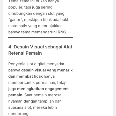
Tema-tema ini bukan hanya
populer, tapi juga sering
dihubungkan dengan slot yang
“gacor”, meskipun tidak ada bukti
matematis yang menunjukkan
bahwa tema memengaruhi RNG.
4.
Desain Visual sebagai Alat
Retensi Pemain
Penyedia slot digital menyadari
bahwa
desain visual yang menarik
dan memikat
tidak hanya
mempercantik permainan, tetapi
juga
meningkatkan engagement
pemain
. Saat pemain merasa
nyaman dengan tampilan dan
suasana slot, mereka lebih
cenderung: