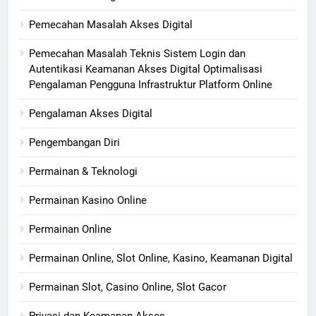
Pemecahan Masalah Akses Digital
Pemecahan Masalah Teknis Sistem Login dan
Autentikasi Keamanan Akses Digital Optimalisasi
Pengalaman Pengguna Infrastruktur Platform Online
Pengalaman Akses Digital
Pengembangan Diri
Permainan & Teknologi
Permainan Kasino Online
Permainan Online
Permainan Online, Slot Online, Kasino, Keamanan Digital
Permainan Slot, Casino Online, Slot Gacor
Privasi dan Keamanan Akses