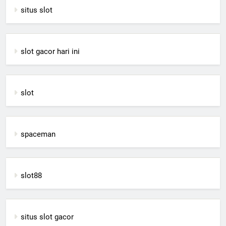
situs slot
slot gacor hari ini
slot
spaceman
slot88
situs slot gacor