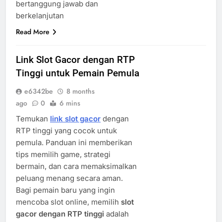
bertanggung jawab dan
berkelanjutan
Read More
Link Slot Gacor dengan RTP
Tinggi untuk Pemain Pemula
e6342be
8 months
ago
0
6 mins
Temukan
link slot gacor
dengan
RTP tinggi yang cocok untuk
pemula. Panduan ini memberikan
tips memilih game, strategi
bermain, dan cara memaksimalkan
peluang menang secara aman.
Bagi pemain baru yang ingin
mencoba slot online, memilih
slot
gacor dengan RTP tinggi
adalah