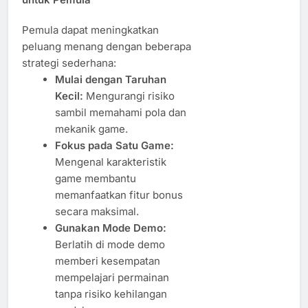
Pemula dapat meningkatkan
peluang menang dengan beberapa
strategi sederhana:
Mulai dengan Taruhan
Kecil:
Mengurangi risiko
sambil memahami pola dan
mekanik game.
Fokus pada Satu Game:
Mengenal karakteristik
game membantu
memanfaatkan fitur bonus
secara maksimal.
Gunakan Mode Demo:
Berlatih di mode demo
memberi kesempatan
mempelajari permainan
tanpa risiko kehilangan