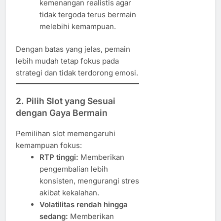
kemenangan realistis agar
tidak tergoda terus bermain
melebihi kemampuan.
Dengan batas yang jelas, pemain
lebih mudah tetap fokus pada
strategi dan tidak terdorong emosi.
2. Pilih Slot yang Sesuai
dengan Gaya Bermain
Pemilihan slot memengaruhi
kemampuan fokus:
RTP tinggi:
Memberikan
pengembalian lebih
konsisten, mengurangi stres
akibat kekalahan.
Volatilitas rendah hingga
sedang:
Memberikan