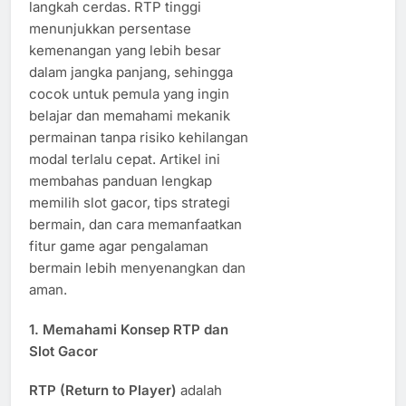
langkah cerdas. RTP tinggi
menunjukkan persentase
kemenangan yang lebih besar
dalam jangka panjang, sehingga
cocok untuk pemula yang ingin
belajar dan memahami mekanik
permainan tanpa risiko kehilangan
modal terlalu cepat. Artikel ini
membahas panduan lengkap
memilih slot gacor, tips strategi
bermain, dan cara memanfaatkan
fitur game agar pengalaman
bermain lebih menyenangkan dan
aman.
1. Memahami Konsep RTP dan
Slot Gacor
RTP (Return to Player)
adalah