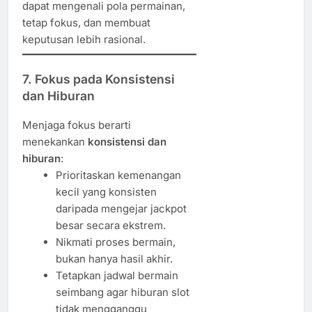
dapat mengenali pola permainan,
tetap fokus, dan membuat
keputusan lebih rasional.
7. Fokus pada Konsistensi
dan Hiburan
Menjaga fokus berarti
menekankan
konsistensi dan
hiburan
:
Prioritaskan kemenangan
kecil yang konsisten
daripada mengejar jackpot
besar secara ekstrem.
Nikmati proses bermain,
bukan hanya hasil akhir.
Tetapkan jadwal bermain
seimbang agar hiburan slot
tidak mengganggu