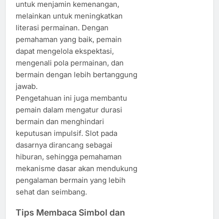
untuk menjamin kemenangan,
melainkan untuk meningkatkan
literasi permainan. Dengan
pemahaman yang baik, pemain
dapat mengelola ekspektasi,
mengenali pola permainan, dan
bermain dengan lebih bertanggung
jawab.
Pengetahuan ini juga membantu
pemain dalam mengatur durasi
bermain dan menghindari
keputusan impulsif. Slot pada
dasarnya dirancang sebagai
hiburan, sehingga pemahaman
mekanisme dasar akan mendukung
pengalaman bermain yang lebih
sehat dan seimbang.
Tips Membaca Simbol dan