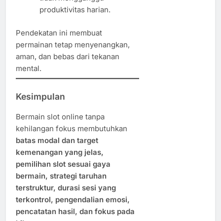
produktivitas harian.
Pendekatan ini membuat
permainan tetap menyenangkan,
aman, dan bebas dari tekanan
mental.
Kesimpulan
Bermain slot online tanpa
kehilangan fokus membutuhkan
batas modal dan target
kemenangan yang jelas,
pemilihan slot sesuai gaya
bermain, strategi taruhan
terstruktur, durasi sesi yang
terkontrol, pengendalian emosi,
pencatatan hasil, dan fokus pada