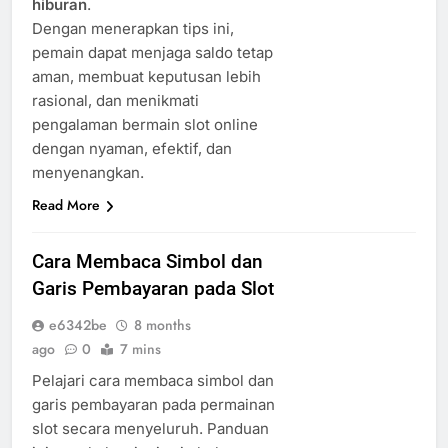
hiburan
.
Dengan menerapkan tips ini,
pemain dapat menjaga saldo tetap
aman, membuat keputusan lebih
rasional, dan menikmati
pengalaman bermain slot online
dengan nyaman, efektif, dan
menyenangkan.
Read More
Cara Membaca Simbol dan
Garis Pembayaran pada Slot
e6342be
8 months
ago
0
7 mins
Pelajari cara membaca simbol dan
garis pembayaran pada permainan
slot secara menyeluruh. Panduan