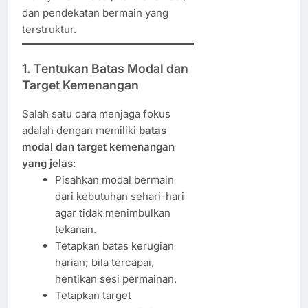
dan pendekatan bermain yang
terstruktur.
1. Tentukan Batas Modal dan
Target Kemenangan
Salah satu cara menjaga fokus
adalah dengan memiliki
batas
modal dan target kemenangan
yang jelas
:
Pisahkan modal bermain
dari kebutuhan sehari-hari
agar tidak menimbulkan
tekanan.
Tetapkan batas kerugian
harian; bila tercapai,
hentikan sesi permainan.
Tetapkan target