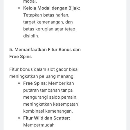
modal.
Kelola Modal dengan Bijak:
Tetapkan batas harian,
target kemenangan, dan
batas kerugian agar tetap
disiplin.
5. Memanfaatkan Fitur Bonus dan
Free Spins
Fitur bonus dalam slot gacor bisa
meningkatkan peluang menang:
Free Spins:
Memberikan
putaran tambahan tanpa
mengurangi saldo pemain,
meningkatkan kesempatan
kombinasi kemenangan.
Fitur Wild dan Scatter:
Mempermudah