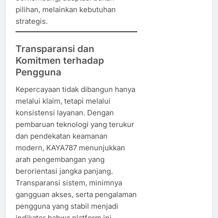
pilihan, melainkan kebutuhan
strategis.
Transparansi dan
Komitmen terhadap
Pengguna
Kepercayaan tidak dibangun hanya
melalui klaim, tetapi melalui
konsistensi layanan. Dengan
pembaruan teknologi yang terukur
dan pendekatan keamanan
modern, KAYA787 menunjukkan
arah pengembangan yang
berorientasi jangka panjang.
Transparansi sistem, minimnya
gangguan akses, serta pengalaman
pengguna yang stabil menjadi
indikator bahwa platform ini