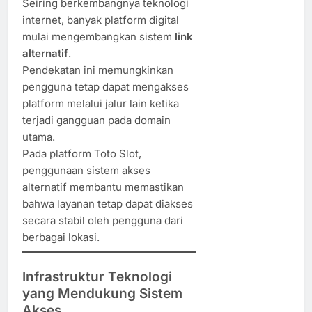
Seiring berkembangnya teknologi
internet, banyak platform digital
mulai mengembangkan sistem
link
alternatif
.
Pendekatan ini memungkinkan
pengguna tetap dapat mengakses
platform melalui jalur lain ketika
terjadi gangguan pada domain
utama.
Pada platform Toto Slot,
penggunaan sistem akses
alternatif membantu memastikan
bahwa layanan tetap dapat diakses
secara stabil oleh pengguna dari
berbagai lokasi.
Infrastruktur Teknologi
yang Mendukung Sistem
Akses