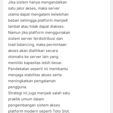
Jika sistem hanya mengandalkan
satu jalur akses, maka server
utama dapat mengalami kelebihan
beban sehingga platform menjadi
lambat atau tidak dapat diakses.
Namun jika platform menggunakan
sistem server terdistribusi dan
load balancing, maka permintaan
akses akan dialihkan secara
otomatis ke server lain yang
memiliki kapasitas lebih besar.
Pendekatan seperti ini membantu
menjaga stabilitas akses serta
meningkatkan pengalaman
pengguna.
Strategi ini juga menjadi salah satu
praktik umum dalam
pengembangan sistem akses
platform modern seperti Toto Slot.