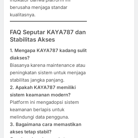
berusaha menjaga standar
kualitasnya.
FAQ Seputar KAYA787 dan
Stabilitas Akses
1. Mengapa KAYA787 kadang sulit
diakses?
Biasanya karena maintenance atau
peningkatan sistem untuk menjaga
stabilitas jangka panjang.
2. Apakah KAYA787 memiliki
sistem keamanan modern?
Platform ini mengadopsi sistem
keamanan berlapis untuk
melindungi data pengguna.
3. Bagaimana cara memastikan
akses tetap stabil?