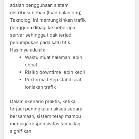
adalah penggunaan sistem
distribusi beban (load balancing).
Teknologi ini memungkinkan trafik
pengguna dibagi ke beberapa
server sehingga tidak terjadi
penumpukan pada satu titik.
Hasilnya adalah:
Waktu muat halaman lebih
cepat
Risiko downtime lebih kecil
Performa tetap stabil saat
lonjakan trafik
Dalam skenario praktis, ketika
terjadi peningkatan akses secara
bersamaan, sistem tetap mampu
menjaga responsivitas tanpa lag
signifikan.