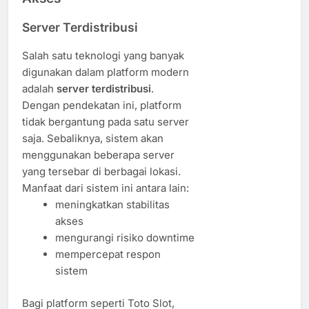
Server Terdistribusi
Salah satu teknologi yang banyak
digunakan dalam platform modern
adalah
server terdistribusi
.
Dengan pendekatan ini, platform
tidak bergantung pada satu server
saja. Sebaliknya, sistem akan
menggunakan beberapa server
yang tersebar di berbagai lokasi.
Manfaat dari sistem ini antara lain:
meningkatkan stabilitas
akses
mengurangi risiko downtime
mempercepat respon
sistem
Bagi platform seperti Toto Slot,