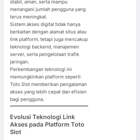
stabil, aman, serta mampu
menangani jumlah pengguna yang
terus meningkat.
Sistem akses digital tidak hanya
berkaitan dengan alamat situs atau
link platform, tetapi juga mencakup
teknologi backend, manajemen
server, serta pengelolaan trafik
jaringan.
Perkembangan teknologi ini
memungkinkan platform seperti
Toto Slot memberikan pengalaman
akses yang lebih cepat dan efisien
bagi pengguna.
Evolusi Teknologi Link
Akses pada Platform Toto
Slot