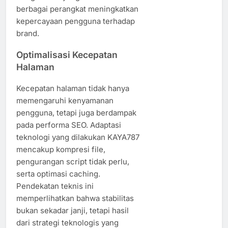
berbagai perangkat meningkatkan
kepercayaan pengguna terhadap
brand.
Optimalisasi Kecepatan
Halaman
Kecepatan halaman tidak hanya
memengaruhi kenyamanan
pengguna, tetapi juga berdampak
pada performa SEO. Adaptasi
teknologi yang dilakukan KAYA787
mencakup kompresi file,
pengurangan script tidak perlu,
serta optimasi caching.
Pendekatan teknis ini
memperlihatkan bahwa stabilitas
bukan sekadar janji, tetapi hasil
dari strategi teknologis yang