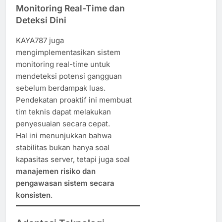
Monitoring Real-Time dan
Deteksi Dini
KAYA787 juga
mengimplementasikan sistem
monitoring real-time untuk
mendeteksi potensi gangguan
sebelum berdampak luas.
Pendekatan proaktif ini membuat
tim teknis dapat melakukan
penyesuaian secara cepat.
Hal ini menunjukkan bahwa
stabilitas bukan hanya soal
kapasitas server, tetapi juga soal
manajemen risiko dan
pengawasan sistem secara
konsisten
.