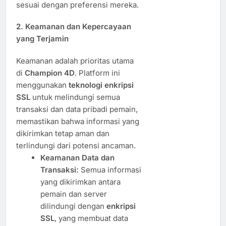
sesuai dengan preferensi mereka.
2.
Keamanan dan Kepercayaan
yang Terjamin
Keamanan adalah prioritas utama
di
Champion 4D
. Platform ini
menggunakan
teknologi enkripsi
SSL
untuk melindungi semua
transaksi dan data pribadi pemain,
memastikan bahwa informasi yang
dikirimkan tetap aman dan
terlindungi dari potensi ancaman.
Keamanan Data dan
Transaksi:
Semua informasi
yang dikirimkan antara
pemain dan server
dilindungi dengan
enkripsi
SSL
, yang membuat data