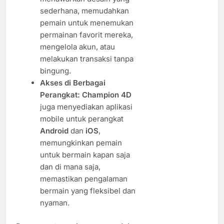
sederhana, memudahkan
pemain untuk menemukan
permainan favorit mereka,
mengelola akun, atau
melakukan transaksi tanpa
bingung.
Akses di Berbagai
Perangkat:
Champion 4D
juga menyediakan aplikasi
mobile untuk perangkat
Android
dan
iOS
,
memungkinkan pemain
untuk bermain kapan saja
dan di mana saja,
memastikan pengalaman
bermain yang fleksibel dan
nyaman.