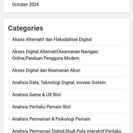
October 2024
Categories
Akses Alternatif dan Fleksibilitas Digital
Akses Digital Alternatif,Keamanan Navigasi
Online,Panduan Pengguna Modern
Akses Digital dan Keamanan Akun
Analisis Data, Teknologi Digital, Inovasi Sistem
Analisis Game & UX Slot
Analisis Perilaku Pemain Slot
Analisis Permainan & Psikologi Pemain
Analisis Permainan Digital,Studi Pola Interaktif,Perilaku