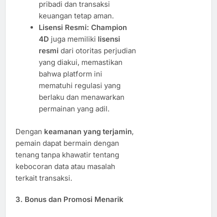
pribadi dan transaksi
keuangan tetap aman.
Lisensi Resmi:
Champion
4D
juga memiliki
lisensi
resmi
dari otoritas perjudian
yang diakui, memastikan
bahwa platform ini
mematuhi regulasi yang
berlaku dan menawarkan
permainan yang adil.
Dengan
keamanan yang terjamin
,
pemain dapat bermain dengan
tenang tanpa khawatir tentang
kebocoran data atau masalah
terkait transaksi.
3.
Bonus dan Promosi Menarik