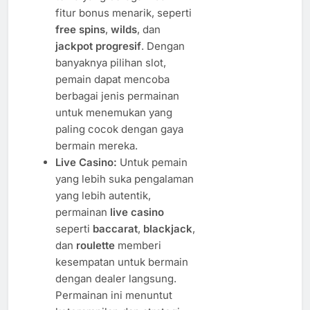
fitur bonus menarik, seperti
free spins
,
wilds
, dan
jackpot progresif
. Dengan
banyaknya pilihan slot,
pemain dapat mencoba
berbagai jenis permainan
untuk menemukan yang
paling cocok dengan gaya
bermain mereka.
Live Casino:
Untuk pemain
yang lebih suka pengalaman
yang lebih autentik,
permainan
live casino
seperti
baccarat
,
blackjack
,
dan
roulette
memberi
kesempatan untuk bermain
dengan dealer langsung.
Permainan ini menuntut