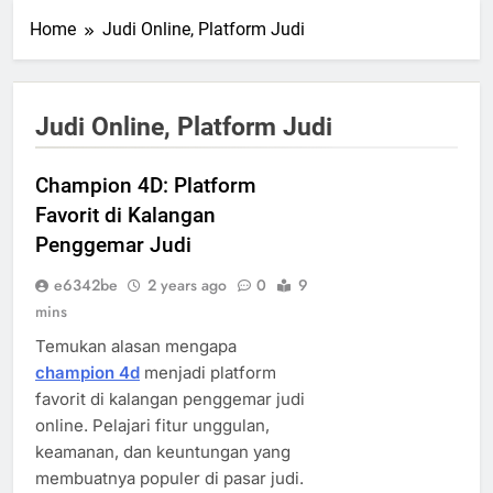
Home
Judi Online, Platform Judi
Judi Online, Platform Judi
Champion 4D: Platform
Favorit di Kalangan
Penggemar Judi
e6342be
2 years ago
0
9
mins
Temukan alasan mengapa
champion 4d
menjadi platform
favorit di kalangan penggemar judi
online. Pelajari fitur unggulan,
keamanan, dan keuntungan yang
membuatnya populer di pasar judi.