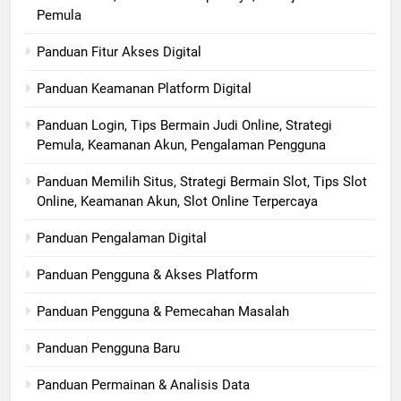
Pemula
Panduan Fitur Akses Digital
Panduan Keamanan Platform Digital
Panduan Login, Tips Bermain Judi Online, Strategi
Pemula, Keamanan Akun, Pengalaman Pengguna
Panduan Memilih Situs, Strategi Bermain Slot, Tips Slot
Online, Keamanan Akun, Slot Online Terpercaya
Panduan Pengalaman Digital
Panduan Pengguna & Akses Platform
Panduan Pengguna & Pemecahan Masalah
Panduan Pengguna Baru
Panduan Permainan & Analisis Data