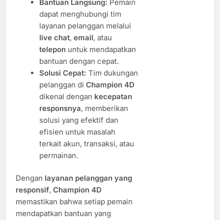
Bantuan Langsung:
Pemain
dapat menghubungi tim
layanan pelanggan melalui
live chat
,
email
, atau
telepon
untuk mendapatkan
bantuan dengan cepat.
Solusi Cepat:
Tim dukungan
pelanggan di
Champion 4D
dikenal dengan
kecepatan
responsnya
, memberikan
solusi yang efektif dan
efisien untuk masalah
terkait akun, transaksi, atau
permainan.
Dengan
layanan pelanggan yang
responsif
,
Champion 4D
memastikan bahwa setiap pemain
mendapatkan bantuan yang