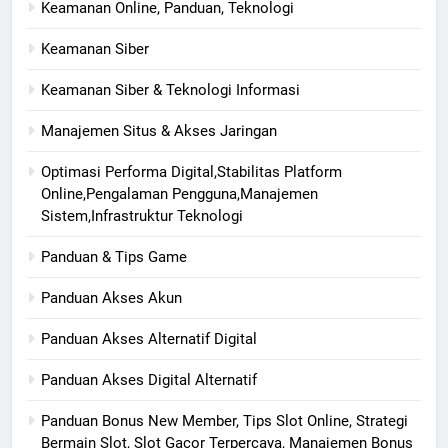
Keamanan Online, Panduan, Teknologi
Keamanan Siber
Keamanan Siber & Teknologi Informasi
Manajemen Situs & Akses Jaringan
Optimasi Performa Digital,Stabilitas Platform
Online,Pengalaman Pengguna,Manajemen
Sistem,Infrastruktur Teknologi
Panduan & Tips Game
Panduan Akses Akun
Panduan Akses Alternatif Digital
Panduan Akses Digital Alternatif
Panduan Bonus New Member, Tips Slot Online, Strategi
Bermain Slot, Slot Gacor Terpercaya, Manajemen Bonus