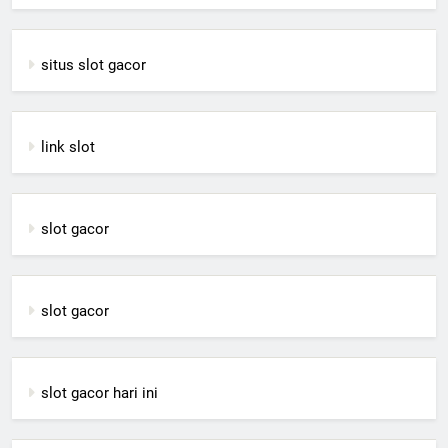
situs slot gacor
link slot
slot gacor
slot gacor
slot gacor hari ini