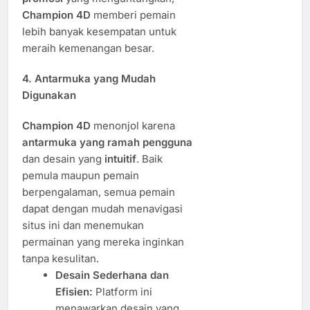
Champion 4D
memberi pemain
lebih banyak kesempatan untuk
meraih kemenangan besar.
4.
Antarmuka yang Mudah
Digunakan
Champion 4D
menonjol karena
antarmuka yang ramah pengguna
dan desain yang
intuitif
. Baik
pemula maupun pemain
berpengalaman, semua pemain
dapat dengan mudah menavigasi
situs ini dan menemukan
permainan yang mereka inginkan
tanpa kesulitan.
Desain Sederhana dan
Efisien:
Platform ini
menawarkan desain yang