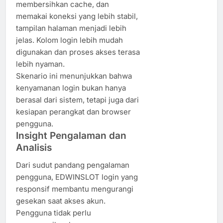
membersihkan cache, dan
memakai koneksi yang lebih stabil,
tampilan halaman menjadi lebih
jelas. Kolom login lebih mudah
digunakan dan proses akses terasa
lebih nyaman.
Skenario ini menunjukkan bahwa
kenyamanan login bukan hanya
berasal dari sistem, tetapi juga dari
kesiapan perangkat dan browser
pengguna.
Insight Pengalaman dan
Analisis
Dari sudut pandang pengalaman
pengguna, EDWINSLOT login yang
responsif membantu mengurangi
gesekan saat akses akun.
Pengguna tidak perlu