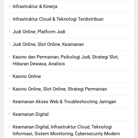
Infrastruktur & Kinerja
Infrastruktur Cloud & Teknologi Terdistribusi
Judi Online, Platform Judi
Judi Online, Slot Online, Keamanan
Kasino dan Permainan, Psikologi Judi, Strategi Slot,
Hiburan Dewasa, Analisis
Kasino Online
Kasino Online, Slot Online, Strategi Permainan
Keamanan Akses Web & Troubleshooting Jaringan
Keamanan Digital
Keamanan Digital, Infrastruktur Cloud, Teknologi
Informasi, Sistem Monitoring, Cybersecurity Modern