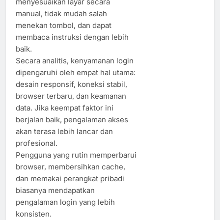
menyesuaikan layar secara
manual, tidak mudah salah
menekan tombol, dan dapat
membaca instruksi dengan lebih
baik.
Secara analitis, kenyamanan login
dipengaruhi oleh empat hal utama:
desain responsif, koneksi stabil,
browser terbaru, dan keamanan
data. Jika keempat faktor ini
berjalan baik, pengalaman akses
akan terasa lebih lancar dan
profesional.
Pengguna yang rutin memperbarui
browser, membersihkan cache,
dan memakai perangkat pribadi
biasanya mendapatkan
pengalaman login yang lebih
konsisten.