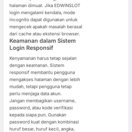
halaman dimuat. Jika EDWINSLOT
login mengalami kendala, mode
incognito dapat digunakan untuk
mengecek apakah masalah berasal
dari cache atau ekstensi browser.
Keamanan dalam Sistem
Login Responsif
Kenyamanan harus tetap sejalan
dengan keamanan. Sistem
responsif membantu pengguna
mengakses halaman dengan lebih
mudah, tetapi pengguna tetap
perlu menjaga data akun.
Jangan membagikan username,
password, atau kode verifikasi
kepada siapa pun. Gunakan
password kuat dengan kombinasi
huruf besar, huruf kecil, angka,