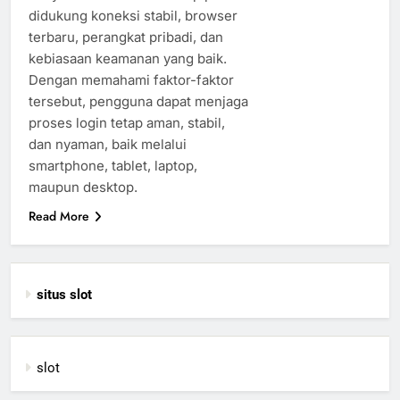
didukung koneksi stabil, browser
terbaru, perangkat pribadi, dan
kebiasaan keamanan yang baik.
Dengan memahami faktor-faktor
tersebut, pengguna dapat menjaga
proses login tetap aman, stabil,
dan nyaman, baik melalui
smartphone, tablet, laptop,
maupun desktop.
Read More
situs slot
slot