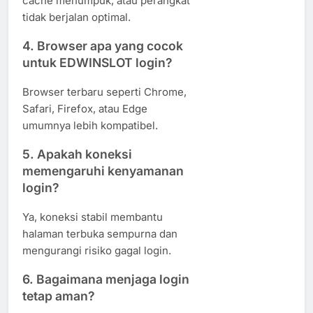
cache menumpuk, atau perangkat
tidak berjalan optimal.
4. Browser apa yang cocok
untuk EDWINSLOT login?
Browser terbaru seperti Chrome,
Safari, Firefox, atau Edge
umumnya lebih kompatibel.
5. Apakah koneksi
memengaruhi kenyamanan
login?
Ya, koneksi stabil membantu
halaman terbuka sempurna dan
mengurangi risiko gagal login.
6. Bagaimana menjaga login
tetap aman?