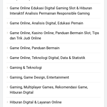
Game Online Edukasi Digital Gaming Slot & Hiburan
Interaktif Analisis Permainan Responsible Gaming
Game Online, Analisis Digital, Edukasi Pemain
Game Online, Kasino Online, Panduan Bermain Slot, Tips
dan Trik Judi Online
Game Online, Panduan Bermain
Game Online, Teknologi Digital, Data & Statistik
Gaming & Teknologi
Gaming, Game Design, Entertainment
Gaming, Multiplayer Games, Rekomendasi Game,
Hiburan Digital
Hiburan Digital & Layanan Online