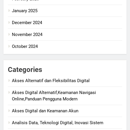
January 2025
December 2024
November 2024
October 2024
Categories
Akses Alternatif dan Fleksibilitas Digital
Akses Digital Alternatif,Keamanan Navigasi
Online,Panduan Pengguna Modern
Akses Digital dan Keamanan Akun
Analisis Data, Teknologi Digital, Inovasi Sistem