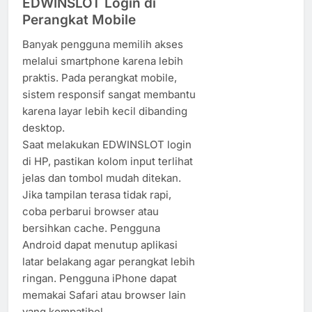
EDWINSLOT Login di
Perangkat Mobile
Banyak pengguna memilih akses
melalui smartphone karena lebih
praktis. Pada perangkat mobile,
sistem responsif sangat membantu
karena layar lebih kecil dibanding
desktop.
Saat melakukan EDWINSLOT login
di HP, pastikan kolom input terlihat
jelas dan tombol mudah ditekan.
Jika tampilan terasa tidak rapi,
coba perbarui browser atau
bersihkan cache. Pengguna
Android dapat menutup aplikasi
latar belakang agar perangkat lebih
ringan. Pengguna iPhone dapat
memakai Safari atau browser lain
yang kompatibel.