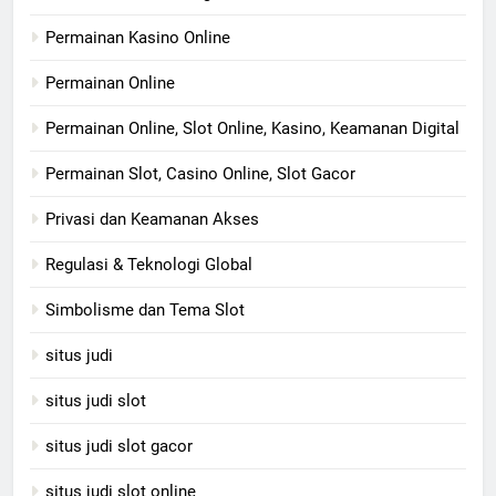
Permainan Kasino Online
Permainan Online
Permainan Online, Slot Online, Kasino, Keamanan Digital
Permainan Slot, Casino Online, Slot Gacor
Privasi dan Keamanan Akses
Regulasi & Teknologi Global
Simbolisme dan Tema Slot
situs judi
situs judi slot
situs judi slot gacor
situs judi slot online