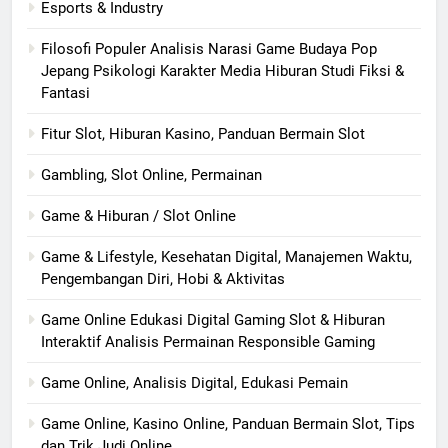
Esports & Industry
Filosofi Populer Analisis Narasi Game Budaya Pop
Jepang Psikologi Karakter Media Hiburan Studi Fiksi &
Fantasi
Fitur Slot, Hiburan Kasino, Panduan Bermain Slot
Gambling, Slot Online, Permainan
Game & Hiburan / Slot Online
Game & Lifestyle, Kesehatan Digital, Manajemen Waktu,
Pengembangan Diri, Hobi & Aktivitas
Game Online Edukasi Digital Gaming Slot & Hiburan
Interaktif Analisis Permainan Responsible Gaming
Game Online, Analisis Digital, Edukasi Pemain
Game Online, Kasino Online, Panduan Bermain Slot, Tips
dan Trik Judi Online