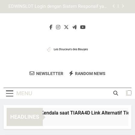
Skip
Daftar Edwinslot: Panduan Registrasi Akun untuk
to
Pengguna Baru dengan Langkah Praktis
content
Cara Akses Lebah4D Login dengan Mudah, Aman,
dan Efisien
Cara Menangani Kendala saat TIARA4D Link
Alternatif Tidak Terbuka
EDWINSLOT Login dengan Sistem Responsif yang
Mendukung Kenyamanan
Daftar Edwinslot: Panduan Registrasi Akun untuk
Pengguna Baru dengan Langkah Praktis
Les Douceurs
Nikmati Kue Dan Pastry Lezat Di Les
Cara Akses Lebah4D Login dengan Mudah, Aman,
NEWSLETTER
RANDOM NEWS
Des Bauges
dan Efisien
Douceurs Des Bauges.
MENU
ra Menangani Kendala saat TIARA4D Link Alternatif Tidak Te
HEADLINES
Month Ago