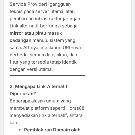
Service Provider), gangguan
teknis pada server utama, atau
pembaruan infrastruktur jaringan.
Link alternatif berfungsi sebagai
mirror atau pintu masuk
cadangan
menuju sistem yang
sama. Artinya, meskipun URL-nya
berbeda, semua data, akun, dan
fitur yang tersedia tetap identik
dengan versi utama.
2. Mengapa Link Alternatif
Diperlukan?
Beberapa alasan umum yang
membuat platform seperti Horas88
menyediakan link alternatif, antara
lain:
Pemblokiran Domain oleh