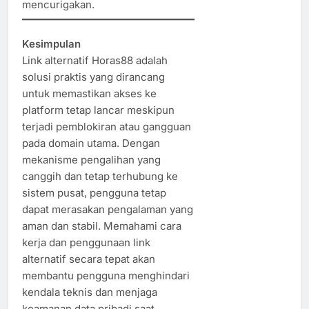
mencurigakan.
Kesimpulan
Link alternatif Horas88 adalah
solusi praktis yang dirancang
untuk memastikan akses ke
platform tetap lancar meskipun
terjadi pemblokiran atau gangguan
pada domain utama. Dengan
mekanisme pengalihan yang
canggih dan tetap terhubung ke
sistem pusat, pengguna tetap
dapat merasakan pengalaman yang
aman dan stabil. Memahami cara
kerja dan penggunaan link
alternatif secara tepat akan
membantu pengguna menghindari
kendala teknis dan menjaga
keamanan data pribadi saat