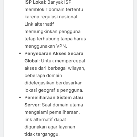
ISP Lokal
: Banyak ISP
memblokir domain tertentu
karena regulasi nasional.
Link alternatif
memungkinkan pengguna
tetap terhubung tanpa harus
menggunakan VPN.
Penyebaran Akses Secara
Global
: Untuk mempercepat
akses dari berbagai wilayah,
beberapa domain
didelegasikan berdasarkan
lokasi geografis pengguna.
Pemeliharaan Sistem atau
Server
: Saat domain utama
mengalami pemeliharaan,
link alternatif dapat
digunakan agar layanan
tidak terganggu.