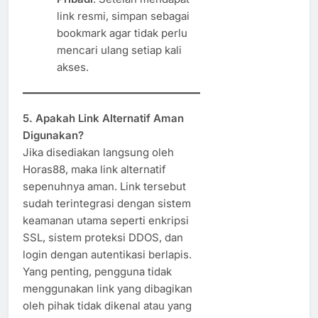
link resmi, simpan sebagai
bookmark agar tidak perlu
mencari ulang setiap kali
akses.
5. Apakah Link Alternatif Aman
Digunakan?
Jika disediakan langsung oleh
Horas88, maka link alternatif
sepenuhnya aman. Link tersebut
sudah terintegrasi dengan sistem
keamanan utama seperti enkripsi
SSL, sistem proteksi DDOS, dan
login dengan autentikasi berlapis.
Yang penting, pengguna tidak
menggunakan link yang dibagikan
oleh pihak tidak dikenal atau yang