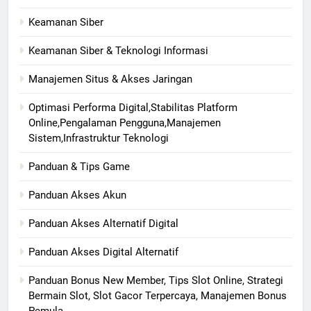
Keamanan Siber
Keamanan Siber & Teknologi Informasi
Manajemen Situs & Akses Jaringan
Optimasi Performa Digital,Stabilitas Platform
Online,Pengalaman Pengguna,Manajemen
Sistem,Infrastruktur Teknologi
Panduan & Tips Game
Panduan Akses Akun
Panduan Akses Alternatif Digital
Panduan Akses Digital Alternatif
Panduan Bonus New Member, Tips Slot Online, Strategi
Bermain Slot, Slot Gacor Terpercaya, Manajemen Bonus