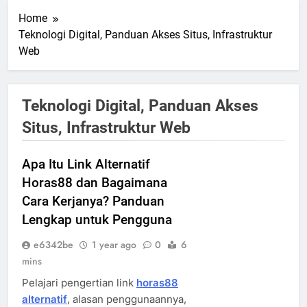
Home
Teknologi Digital, Panduan Akses Situs, Infrastruktur
Web
Teknologi Digital, Panduan Akses
Situs, Infrastruktur Web
Apa Itu Link Alternatif
Horas88 dan Bagaimana
Cara Kerjanya? Panduan
Lengkap untuk Pengguna
e6342be
1 year ago
0
6
mins
Pelajari pengertian link
horas88
alternatif
, alasan penggunaannya,