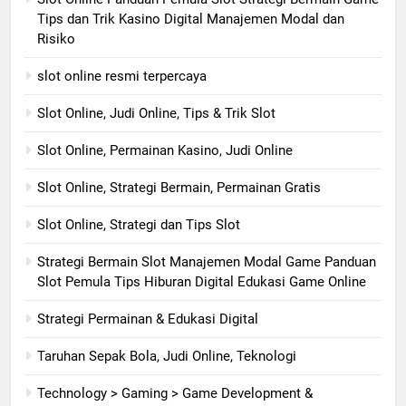
Tips dan Trik Kasino Digital Manajemen Modal dan
Risiko
slot online resmi terpercaya
Slot Online, Judi Online, Tips & Trik Slot
Slot Online, Permainan Kasino, Judi Online
Slot Online, Strategi Bermain, Permainan Gratis
Slot Online, Strategi dan Tips Slot
Strategi Bermain Slot Manajemen Modal Game Panduan
Slot Pemula Tips Hiburan Digital Edukasi Game Online
Strategi Permainan & Edukasi Digital
Taruhan Sepak Bola, Judi Online, Teknologi
Technology > Gaming > Game Development &