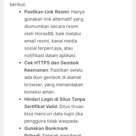
berikut:
Pastikan Link Resmi
: Hanya
gunakan link alternatif yang
diumumkan secara resmi
oleh Horas88, baik melalui
email resmi, kanal media
sosial terpercaya, atau
notifikasi dalam aplikasi.
Cek HTTPS dan Gembok
Keamanan
: Pastikan selalu
ada ikon gembok di alamat
browser, yang menandakan
koneksi aman.
Hindari Login di Situs Tanpa
Sertifikat Valid
: Situs tiruan
bisa mencuri data login jika
pengguna tidak waspada.
Gunakan Bookmark
Pribadi
: Setelah mendapat