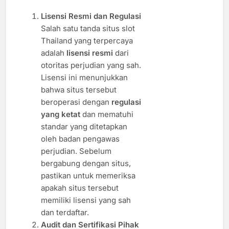
Lisensi Resmi dan Regulasi
Salah satu tanda situs slot
Thailand yang terpercaya
adalah
lisensi resmi
dari
otoritas perjudian yang sah.
Lisensi ini menunjukkan
bahwa situs tersebut
beroperasi dengan
regulasi
yang ketat
dan mematuhi
standar yang ditetapkan
oleh badan pengawas
perjudian. Sebelum
bergabung dengan situs,
pastikan untuk memeriksa
apakah situs tersebut
memiliki lisensi yang sah
dan terdaftar.
Audit dan Sertifikasi Pihak