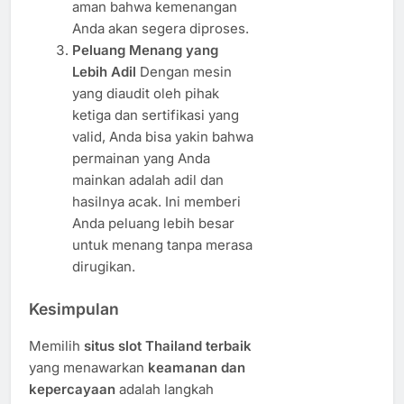
aman bahwa kemenangan
Anda akan segera diproses.
Peluang Menang yang
Lebih Adil
Dengan mesin
yang diaudit oleh pihak
ketiga dan sertifikasi yang
valid, Anda bisa yakin bahwa
permainan yang Anda
mainkan adalah adil dan
hasilnya acak. Ini memberi
Anda peluang lebih besar
untuk menang tanpa merasa
dirugikan.
Kesimpulan
Memilih
situs slot Thailand terbaik
yang menawarkan
keamanan dan
kepercayaan
adalah langkah