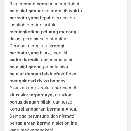
Bagi
pemain pemula
, mengetahui
pola slot gacor
dan
memilih waktu
bermain yang tepat
merupakan
langkah penting untuk
meningkatkan peluang menang
dalam permainan slot online.
Dengan mengikuti
strategi
bermain yang bijak
, memilih
waktu terbaik
, dan memahami
pola slot gacor
, pemula bisa
belajar dengan lebih efektif
dan
menghindari risiko boncos
.
Pastikan untuk selalu bermain di
situs slot terpercaya
, gunakan
bonus dengan bijak
, dan tetap
kontrol anggaran bermain
Anda.
Semoga
beruntung
dan nikmati
pengalaman bermain slot online
yang menyenangkan!