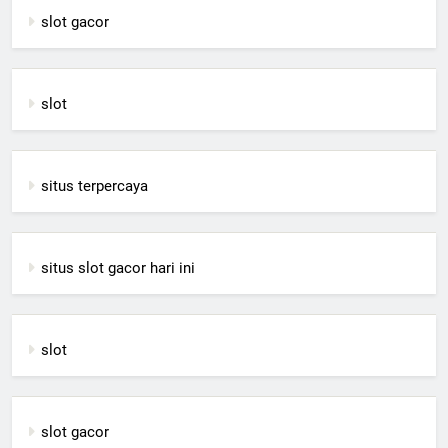
slot gacor
slot
situs terpercaya
situs slot gacor hari ini
slot
slot gacor