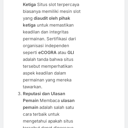
Ketiga
Situs slot terpercaya
biasanya memiliki mesin slot
yang
diaudit oleh pihak
ketiga
untuk memastikan
keadilan dan integritas
permainan. Sertifikasi dari
organisasi independen
seperti
eCOGRA
atau
GLI
adalah tanda bahwa situs
tersebut memperhatikan
aspek keadilan dalam
permainan yang mereka
tawarkan.
Reputasi dan Ulasan
Pemain
Membaca
ulasan
pemain
adalah salah satu
cara terbaik untuk
mengetahui apakah situs
tersebut dapat dipercaya.