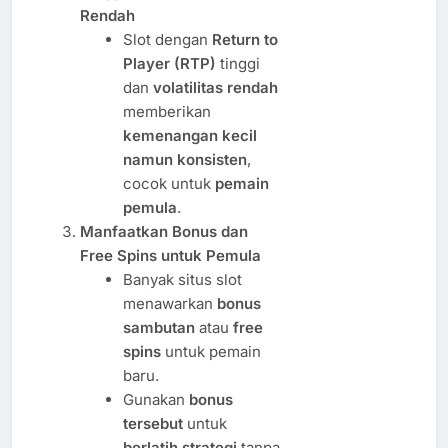
Rendah
Slot dengan
Return to
Player (RTP)
tinggi
dan
volatilitas rendah
memberikan
kemenangan kecil
namun konsisten
,
cocok untuk
pemain
pemula
.
Manfaatkan Bonus dan
Free Spins untuk Pemula
Banyak situs slot
menawarkan
bonus
sambutan
atau
free
spins
untuk pemain
baru.
Gunakan
bonus
tersebut
untuk
berlatih strategi
tanpa