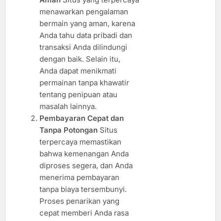
menawarkan pengalaman
bermain yang aman, karena
Anda tahu data pribadi dan
transaksi Anda dilindungi
dengan baik. Selain itu,
Anda dapat menikmati
permainan tanpa khawatir
tentang penipuan atau
masalah lainnya.
Pembayaran Cepat dan
Tanpa Potongan
Situs
terpercaya memastikan
bahwa kemenangan Anda
diproses segera, dan Anda
menerima pembayaran
tanpa biaya tersembunyi.
Proses penarikan yang
cepat memberi Anda rasa