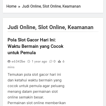
Home
Judi Online, Slot Online, Keamanan
Judi Online, Slot Online, Keamanan
Pola Slot Gacor Hari Ini:
Waktu Bermain yang Cocok
untuk Pemula
e6342be
1 year ago
0
6
mins
Temukan pola slot gacor hari ini
dan ketahui waktu bermain yang
cocok untuk pemula agar peluang
menang dalam permainan slot
online semakin besar.
Permainan slot online memberikan