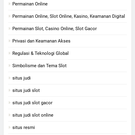
Permainan Online
Permainan Online, Slot Online, Kasino, Keamanan Digital
Permainan Slot, Casino Online, Slot Gacor
Privasi dan Keamanan Akses
Regulasi & Teknologi Global
Simbolisme dan Tema Slot
situs judi
situs judi slot
situs judi slot gacor
situs judi slot online
situs resmi