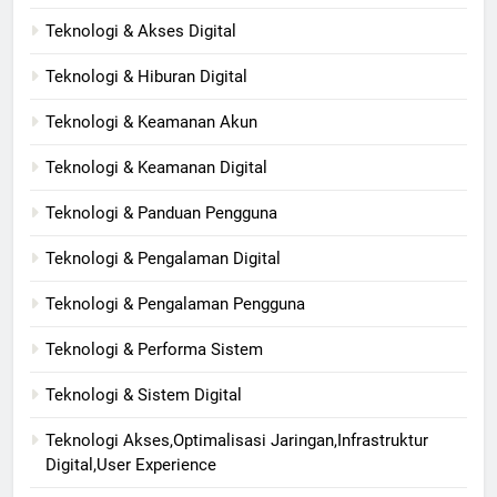
Teknologi & Akses Digital
Teknologi & Hiburan Digital
Teknologi & Keamanan Akun
Teknologi & Keamanan Digital
Teknologi & Panduan Pengguna
Teknologi & Pengalaman Digital
Teknologi & Pengalaman Pengguna
Teknologi & Performa Sistem
Teknologi & Sistem Digital
Teknologi Akses,Optimalisasi Jaringan,Infrastruktur
Digital,User Experience