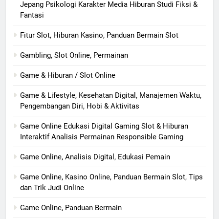
Jepang Psikologi Karakter Media Hiburan Studi Fiksi &
Fantasi
Fitur Slot, Hiburan Kasino, Panduan Bermain Slot
Gambling, Slot Online, Permainan
Game & Hiburan / Slot Online
Game & Lifestyle, Kesehatan Digital, Manajemen Waktu,
Pengembangan Diri, Hobi & Aktivitas
Game Online Edukasi Digital Gaming Slot & Hiburan
Interaktif Analisis Permainan Responsible Gaming
Game Online, Analisis Digital, Edukasi Pemain
Game Online, Kasino Online, Panduan Bermain Slot, Tips
dan Trik Judi Online
Game Online, Panduan Bermain