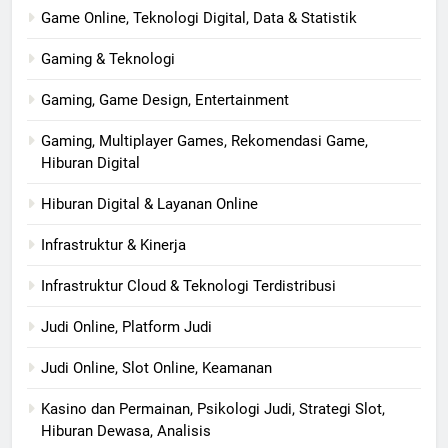
Game Online, Teknologi Digital, Data & Statistik
Gaming & Teknologi
Gaming, Game Design, Entertainment
Gaming, Multiplayer Games, Rekomendasi Game,
Hiburan Digital
Hiburan Digital & Layanan Online
Infrastruktur & Kinerja
Infrastruktur Cloud & Teknologi Terdistribusi
Judi Online, Platform Judi
Judi Online, Slot Online, Keamanan
Kasino dan Permainan, Psikologi Judi, Strategi Slot,
Hiburan Dewasa, Analisis