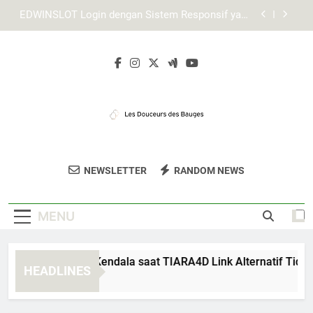
Skip
Daftar Edwinslot: Panduan Registrasi Akun untuk
to
Pengguna Baru dengan Langkah Praktis
content
Cara Akses Lebah4D Login dengan Mudah, Aman,
dan Efisien
Cara Menangani Kendala saat TIARA4D Link
Alternatif Tidak Terbuka
EDWINSLOT Login dengan Sistem Responsif yang
Mendukung Kenyamanan
Daftar Edwinslot: Panduan Registrasi Akun untuk
Pengguna Baru dengan Langkah Praktis
Les Douceurs
Nikmati Kue Dan Pastry Lezat Di Les
Cara Akses Lebah4D Login dengan Mudah, Aman,
NEWSLETTER
RANDOM NEWS
Des Bauges
dan Efisien
Douceurs Des Bauges.
MENU
ra Menangani Kendala saat TIARA4D Link Alternatif Tidak Te
HEADLINES
Weeks Ago