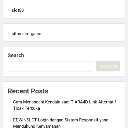
slot88
situs slot gacor
Search
SEARCH
Recent Posts
Cara Menangani Kendala saat TIARA4D Link Alternatif
Tidak Terbuka
EDWINSLOT Login dengan Sistem Responsif yang
Mendukung Kenyamanan