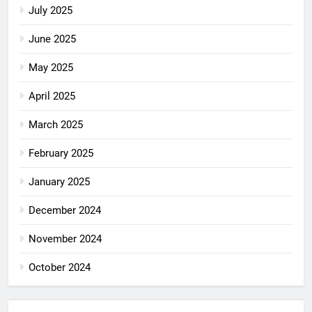
July 2025
June 2025
May 2025
April 2025
March 2025
February 2025
January 2025
December 2024
November 2024
October 2024