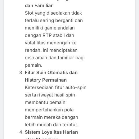
dan Familiar
Slot yang disediakan tidak
terlalu sering berganti dan
memiliki game andalan
dengan RTP stabil dan
volatilitas menengah ke
rendah. Ini menciptakan
rasa aman dan familiar bagi
pemain.
Fitur Spin Otomatis dan
History Permainan
Ketersediaan fitur auto-spin
serta riwayat hasil spin
membantu pemain
mempertahankan pola
bermain mereka dengan
lebih mudah dan teratur.
Sistem Loyalitas Harian