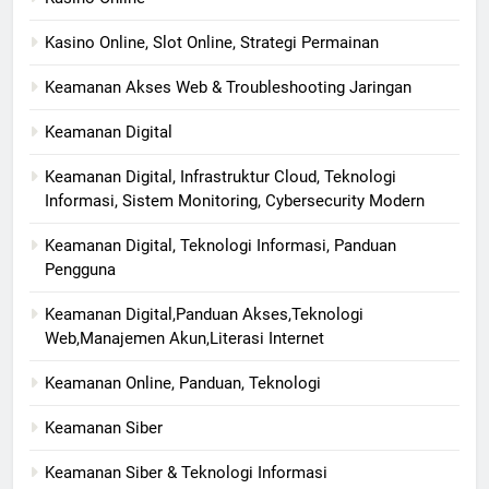
Kasino Online, Slot Online, Strategi Permainan
Keamanan Akses Web & Troubleshooting Jaringan
Keamanan Digital
Keamanan Digital, Infrastruktur Cloud, Teknologi
Informasi, Sistem Monitoring, Cybersecurity Modern
Keamanan Digital, Teknologi Informasi, Panduan
Pengguna
Keamanan Digital,Panduan Akses,Teknologi
Web,Manajemen Akun,Literasi Internet
Keamanan Online, Panduan, Teknologi
Keamanan Siber
Keamanan Siber & Teknologi Informasi