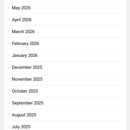
May 2026
April 2026
March 2026
February 2026
January 2026
December 2025
November 2025
October 2025
September 2025
August 2025
July 2025