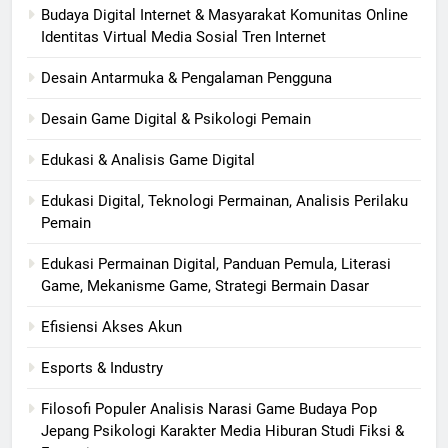
Budaya Digital Internet & Masyarakat Komunitas Online
Identitas Virtual Media Sosial Tren Internet
Desain Antarmuka & Pengalaman Pengguna
Desain Game Digital & Psikologi Pemain
Edukasi & Analisis Game Digital
Edukasi Digital, Teknologi Permainan, Analisis Perilaku
Pemain
Edukasi Permainan Digital, Panduan Pemula, Literasi
Game, Mekanisme Game, Strategi Bermain Dasar
Efisiensi Akses Akun
Esports & Industry
Filosofi Populer Analisis Narasi Game Budaya Pop
Jepang Psikologi Karakter Media Hiburan Studi Fiksi &