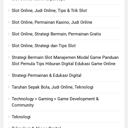
Slot Online, Judi Online, Tips & Trik Slot
Slot Online, Permainan Kasino, Judi Online
Slot Online, Strategi Bermain, Permainan Gratis
Slot Online, Strategi dan Tips Slot
Strategi Bermain Slot Manajemen Modal Game Panduan
Slot Pemula Tips Hiburan Digital Edukasi Game Online
Strategi Permainan & Edukasi Digital
Taruhan Sepak Bola, Judi Online, Teknologi
Technology > Gaming > Game Development &
Community
Teknologi