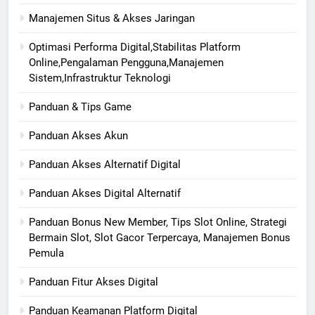
Manajemen Situs & Akses Jaringan
Optimasi Performa Digital,Stabilitas Platform
Online,Pengalaman Pengguna,Manajemen
Sistem,Infrastruktur Teknologi
Panduan & Tips Game
Panduan Akses Akun
Panduan Akses Alternatif Digital
Panduan Akses Digital Alternatif
Panduan Bonus New Member, Tips Slot Online, Strategi
Bermain Slot, Slot Gacor Terpercaya, Manajemen Bonus
Pemula
Panduan Fitur Akses Digital
Panduan Keamanan Platform Digital