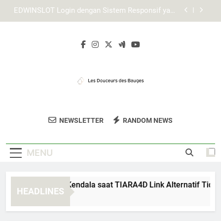
Skip
Daftar Edwinslot: Panduan Registrasi Akun untuk
to
Pengguna Baru dengan Langkah Praktis
content
Cara Akses Lebah4D Login dengan Mudah, Aman,
dan Efisien
Cara Menangani Kendala saat TIARA4D Link
Alternatif Tidak Terbuka
EDWINSLOT Login dengan Sistem Responsif yang
Mendukung Kenyamanan
Daftar Edwinslot: Panduan Registrasi Akun untuk
Pengguna Baru dengan Langkah Praktis
Les Douceurs
Nikmati Kue Dan Pastry Lezat Di Les
Cara Akses Lebah4D Login dengan Mudah, Aman,
NEWSLETTER
RANDOM NEWS
Des Bauges
dan Efisien
Douceurs Des Bauges.
MENU
ra Menangani Kendala saat TIARA4D Link Alternatif Tidak Te
HEADLINES
Weeks Ago