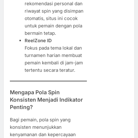
rekomendasi personal dan
riwayat spin yang disimpan
otomatis, situs ini cocok
untuk pemain dengan pola
bermain tetap.
ReelZone ID
Fokus pada tema lokal dan
turnamen harian membuat
pemain kembali di jam-jam
tertentu secara teratur.
Mengapa Pola Spin
Konsisten Menjadi Indikator
Penting?
Bagi pemain, pola spin yang
konsisten menunjukkan
kenyamanan dan kepercayaan