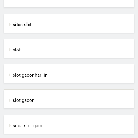
situs slot
slot
slot gacor hari ini
slot gacor
situs slot gacor