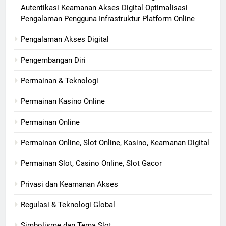
Autentikasi Keamanan Akses Digital Optimalisasi
Pengalaman Pengguna Infrastruktur Platform Online
Pengalaman Akses Digital
Pengembangan Diri
Permainan & Teknologi
Permainan Kasino Online
Permainan Online
Permainan Online, Slot Online, Kasino, Keamanan Digital
Permainan Slot, Casino Online, Slot Gacor
Privasi dan Keamanan Akses
Regulasi & Teknologi Global
Simbolisme dan Tema Slot