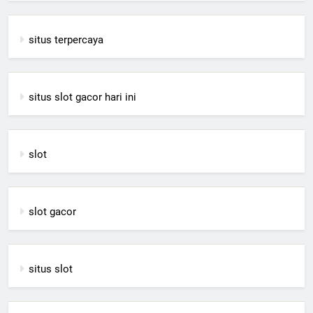
situs terpercaya
situs slot gacor hari ini
slot
slot gacor
situs slot