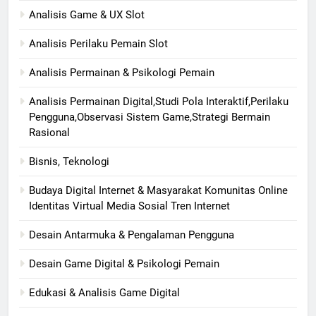
Analisis Game & UX Slot
Analisis Perilaku Pemain Slot
Analisis Permainan & Psikologi Pemain
Analisis Permainan Digital,Studi Pola Interaktif,Perilaku
Pengguna,Observasi Sistem Game,Strategi Bermain
Rasional
Bisnis, Teknologi
Budaya Digital Internet & Masyarakat Komunitas Online
Identitas Virtual Media Sosial Tren Internet
Desain Antarmuka & Pengalaman Pengguna
Desain Game Digital & Psikologi Pemain
Edukasi & Analisis Game Digital