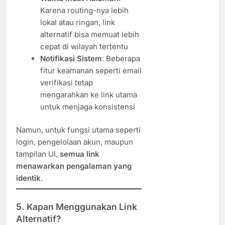
Karena routing-nya lebih
lokal atau ringan, link
alternatif bisa memuat lebih
cepat di wilayah tertentu
Notifikasi Sistem
: Beberapa
fitur keamanan seperti email
verifikasi tetap
mengarahkan ke link utama
untuk menjaga konsistensi
Namun, untuk fungsi utama seperti
login, pengelolaan akun, maupun
tampilan UI,
semua link
menawarkan pengalaman yang
identik
.
5. Kapan Menggunakan Link
Alternatif?