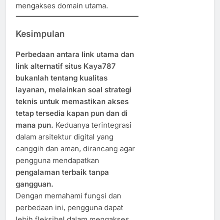
mengakses domain utama.
Kesimpulan
Perbedaan antara link utama dan
link alternatif situs Kaya787
bukanlah tentang kualitas
layanan, melainkan soal strategi
teknis untuk memastikan akses
tetap tersedia kapan pun dan di
mana pun.
Keduanya terintegrasi
dalam arsitektur digital yang
canggih dan aman, dirancang agar
pengguna mendapatkan
pengalaman terbaik tanpa
gangguan.
Dengan memahami fungsi dan
perbedaan ini, pengguna dapat
lebih fleksibel dalam mengakses