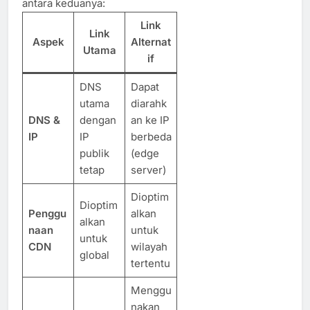
antara keduanya:
Link
Link
Aspek
Alternat
Utama
if
DNS
Dapat
utama
diarahk
DNS &
dengan
an ke IP
IP
IP
berbeda
publik
(edge
tetap
server)
Dioptim
Dioptim
Penggu
alkan
alkan
naan
untuk
untuk
CDN
wilayah
global
tertentu
Menggu
nakan