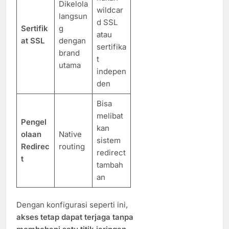
Dikelola
wildcar
langsun
d SSL
Sertifik
g
atau
at SSL
dengan
sertifika
brand
t
utama
indepen
den
Bisa
melibat
Pengel
kan
olaan
Native
sistem
Redirec
routing
redirect
t
tambah
an
Dengan konfigurasi seperti ini,
akses tetap dapat terjaga tanpa