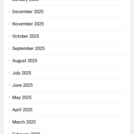
December 2025
November 2025
October 2025
September 2025
August 2025
July 2025
June 2025
May 2025
April 2025
March 2025