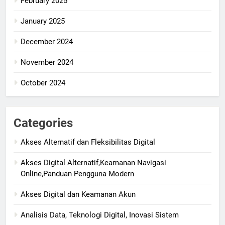
February 2025
January 2025
December 2024
November 2024
October 2024
Categories
Akses Alternatif dan Fleksibilitas Digital
Akses Digital Alternatif,Keamanan Navigasi
Online,Panduan Pengguna Modern
Akses Digital dan Keamanan Akun
Analisis Data, Teknologi Digital, Inovasi Sistem