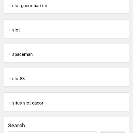
slot gacor hari ini
slot
spaceman
slot88
situs slot gacor
Search