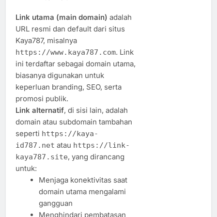
Link utama (main domain)
adalah
URL resmi dan default dari situs
Kaya787, misalnya
. Link
https://www.kaya787.com
ini terdaftar sebagai domain utama,
biasanya digunakan untuk
keperluan branding, SEO, serta
promosi publik.
Link alternatif
, di sisi lain, adalah
domain atau subdomain tambahan
seperti
https://kaya-
atau
id787.net
https://link-
, yang dirancang
kaya787.site
untuk:
Menjaga konektivitas saat
domain utama mengalami
gangguan
Menghindari pembatasan