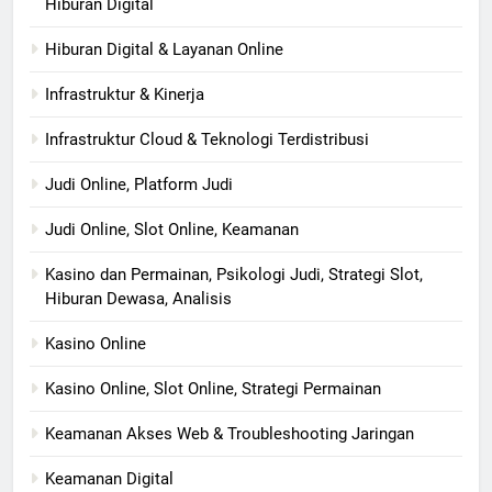
Hiburan Digital
Hiburan Digital & Layanan Online
Infrastruktur & Kinerja
Infrastruktur Cloud & Teknologi Terdistribusi
Judi Online, Platform Judi
Judi Online, Slot Online, Keamanan
Kasino dan Permainan, Psikologi Judi, Strategi Slot,
Hiburan Dewasa, Analisis
Kasino Online
Kasino Online, Slot Online, Strategi Permainan
Keamanan Akses Web & Troubleshooting Jaringan
Keamanan Digital