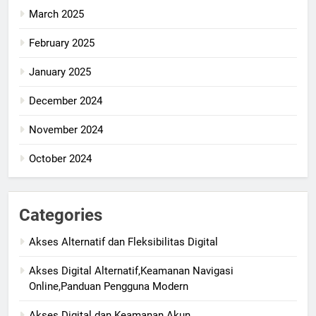
March 2025
February 2025
January 2025
December 2024
November 2024
October 2024
Categories
Akses Alternatif dan Fleksibilitas Digital
Akses Digital Alternatif,Keamanan Navigasi
Online,Panduan Pengguna Modern
Akses Digital dan Keamanan Akun