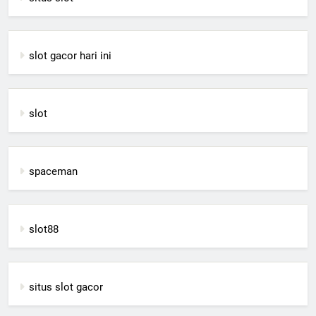
slot gacor hari ini
slot
spaceman
slot88
situs slot gacor