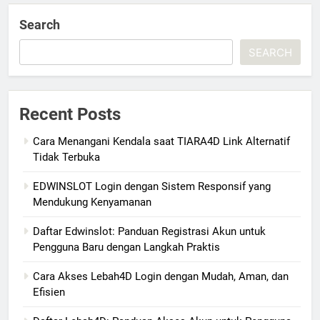
Search
SEARCH
Recent Posts
Cara Menangani Kendala saat TIARA4D Link Alternatif
Tidak Terbuka
EDWINSLOT Login dengan Sistem Responsif yang
Mendukung Kenyamanan
Daftar Edwinslot: Panduan Registrasi Akun untuk
Pengguna Baru dengan Langkah Praktis
Cara Akses Lebah4D Login dengan Mudah, Aman, dan
Efisien