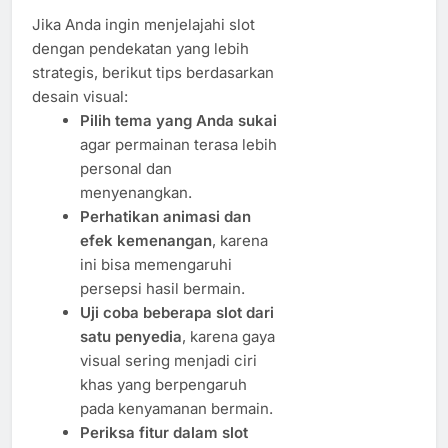
Jika Anda ingin menjelajahi slot
dengan pendekatan yang lebih
strategis, berikut tips berdasarkan
desain visual:
Pilih tema yang Anda sukai
agar permainan terasa lebih
personal dan
menyenangkan.
Perhatikan animasi dan
efek kemenangan
, karena
ini bisa memengaruhi
persepsi hasil bermain.
Uji coba beberapa slot dari
satu penyedia
, karena gaya
visual sering menjadi ciri
khas yang berpengaruh
pada kenyamanan bermain.
Periksa fitur dalam slot