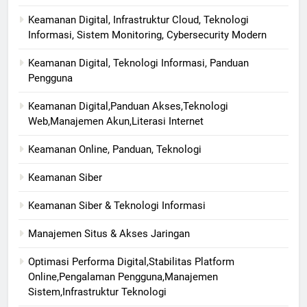
Keamanan Digital, Infrastruktur Cloud, Teknologi
Informasi, Sistem Monitoring, Cybersecurity Modern
Keamanan Digital, Teknologi Informasi, Panduan
Pengguna
Keamanan Digital,Panduan Akses,Teknologi
Web,Manajemen Akun,Literasi Internet
Keamanan Online, Panduan, Teknologi
Keamanan Siber
Keamanan Siber & Teknologi Informasi
Manajemen Situs & Akses Jaringan
Optimasi Performa Digital,Stabilitas Platform
Online,Pengalaman Pengguna,Manajemen
Sistem,Infrastruktur Teknologi