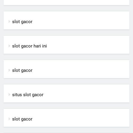
slot gacor
slot gacor hari ini
slot gacor
situs slot gacor
slot gacor