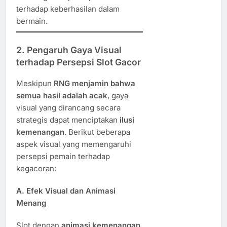
terhadap keberhasilan dalam
bermain.
2.
Pengaruh Gaya Visual
terhadap Persepsi Slot Gacor
Meskipun
RNG menjamin bahwa
semua hasil adalah acak
, gaya
visual yang dirancang secara
strategis dapat menciptakan
ilusi
kemenangan
. Berikut beberapa
aspek visual yang memengaruhi
persepsi pemain terhadap
kegacoran:
A.
Efek Visual dan Animasi
Menang
Slot dengan
animasi kemenangan