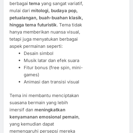
berbagai
tema
yang sangat variatif,
mulai dari
mitologi, budaya pop,
petualangan, buah-buahan klasik,
hingga tema futuristik
. Tema tidak
hanya memberikan nuansa visual,
tetapi juga menyatukan berbagai
aspek permainan seperti:
Desain simbol
Musik latar dan efek suara
Fitur bonus (free spin, mini-
games)
Animasi dan transisi visual
Tema ini membantu menciptakan
suasana bermain yang lebih
imersif dan
meningkatkan
kenyamanan emosional pemain
,
yang kemudian dapat
memengaruhi persepsi mereka