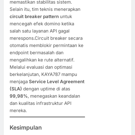
memastikan stabilitas sistem.
Selain itu, tim teknis menerapkan
circuit breaker pattern
untuk
mencegah efek domino ketika
salah satu layanan API gagal
merespons.Circuit breaker secara
otomatis memblokir permintaan ke
endpoint bermasalah dan
mengalihkan ke rute alternatif.
Melalui evaluasi dan optimasi
berkelanjutan, KAYA787 mampu
menjaga
Service Level Agreement
(SLA)
dengan uptime di atas
99,98%
, menegaskan keandalan
dan kualitas infrastruktur API
mereka.
Kesimpulan