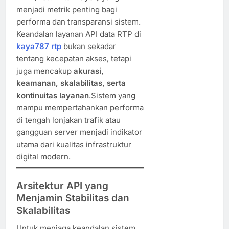
menjadi metrik penting bagi
performa dan transparansi sistem.
Keandalan layanan API data RTP di
kaya787 rtp
bukan sekadar
tentang kecepatan akses, tetapi
juga mencakup
akurasi,
keamanan, skalabilitas, serta
kontinuitas layanan
.Sistem yang
mampu mempertahankan performa
di tengah lonjakan trafik atau
gangguan server menjadi indikator
utama dari kualitas infrastruktur
digital modern.
Arsitektur API yang
Menjamin Stabilitas dan
Skalabilitas
Untuk menjaga keandalan sistem,