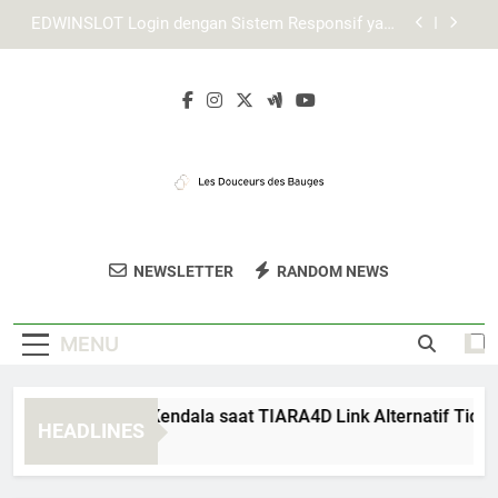
Skip
Daftar Edwinslot: Panduan Registrasi Akun untuk
to
Pengguna Baru dengan Langkah Praktis
content
Cara Akses Lebah4D Login dengan Mudah, Aman,
dan Efisien
Cara Menangani Kendala saat TIARA4D Link
Alternatif Tidak Terbuka
EDWINSLOT Login dengan Sistem Responsif yang
Mendukung Kenyamanan
Daftar Edwinslot: Panduan Registrasi Akun untuk
Pengguna Baru dengan Langkah Praktis
Les Douceurs
Nikmati Kue Dan Pastry Lezat Di Les
Cara Akses Lebah4D Login dengan Mudah, Aman,
NEWSLETTER
RANDOM NEWS
Des Bauges
dan Efisien
Douceurs Des Bauges.
MENU
ra Menangani Kendala saat TIARA4D Link Alternatif Tidak Te
HEADLINES
Weeks Ago