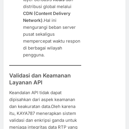
distribusi global melalui
CDN (Content Delivery
Network)
.Hal ini
mengurangi beban server
pusat sekaligus
mempercepat waktu respon
di berbagai wilayah
pengguna.
Validasi dan Keamanan
Layanan API
Keandalan API tidak dapat
dipisahkan dari aspek keamanan
dan keakuratan data.Oleh karena
itu, KAYA787 menerapkan sistem
validasi dan enkripsi ganda untuk
menjaga integritas data RTP yang