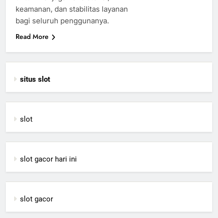
keamanan, dan stabilitas layanan
bagi seluruh penggunanya.
Read More
situs slot
slot
slot gacor hari ini
slot gacor