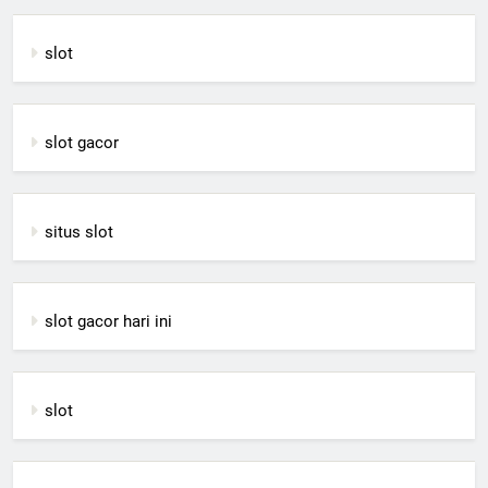
slot
slot gacor
situs slot
slot gacor hari ini
slot