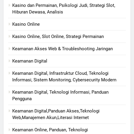
Kasino dan Permainan, Psikologi Judi, Strategi Slot,
Hiburan Dewasa, Analisis
Kasino Online
Kasino Online, Slot Online, Strategi Permainan
Keamanan Akses Web & Troubleshooting Jaringan
Keamanan Digital
Keamanan Digital, Infrastruktur Cloud, Teknologi
Informasi, Sistem Monitoring, Cybersecurity Modern
Keamanan Digital, Teknologi Informasi, Panduan
Pengguna
Keamanan Digital,Panduan Akses,Teknologi
Web,Manajemen Akun,Literasi Internet
Keamanan Online, Panduan, Teknologi