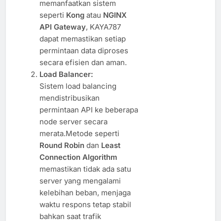
memanfaatkan sistem
seperti
Kong
atau
NGINX
API Gateway
, KAYA787
dapat memastikan setiap
permintaan data diproses
secara efisien dan aman.
Load Balancer:
Sistem load balancing
mendistribusikan
permintaan API ke beberapa
node server secara
merata.Metode seperti
Round Robin
dan
Least
Connection Algorithm
memastikan tidak ada satu
server yang mengalami
kelebihan beban, menjaga
waktu respons tetap stabil
bahkan saat trafik