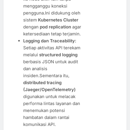
mengganggu koneksi
pengguna.Ini didukung oleh
sistem
Kubernetes Cluster
dengan
pod replication
agar
ketersediaan tetap terjamin.
Logging dan Traceability:
Setiap aktivitas API terekam
melalui
structured logging
berbasis JSON untuk audit
dan analisis
insiden.Sementara itu,
distributed tracing
(Jaeger/OpenTelemetry)
digunakan untuk melacak
performa lintas layanan dan
menemukan potensi
hambatan dalam rantai
komunikasi API.