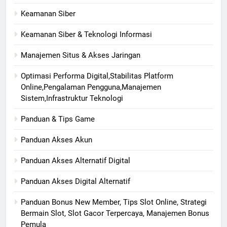
Keamanan Siber
Keamanan Siber & Teknologi Informasi
Manajemen Situs & Akses Jaringan
Optimasi Performa Digital,Stabilitas Platform
Online,Pengalaman Pengguna,Manajemen
Sistem,Infrastruktur Teknologi
Panduan & Tips Game
Panduan Akses Akun
Panduan Akses Alternatif Digital
Panduan Akses Digital Alternatif
Panduan Bonus New Member, Tips Slot Online, Strategi
Bermain Slot, Slot Gacor Terpercaya, Manajemen Bonus
Pemula