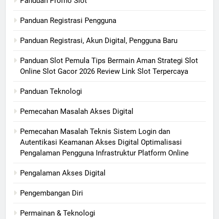
Panduan Promo Slot
Panduan Registrasi Pengguna
Panduan Registrasi, Akun Digital, Pengguna Baru
Panduan Slot Pemula Tips Bermain Aman Strategi Slot
Online Slot Gacor 2026 Review Link Slot Terpercaya
Panduan Teknologi
Pemecahan Masalah Akses Digital
Pemecahan Masalah Teknis Sistem Login dan
Autentikasi Keamanan Akses Digital Optimalisasi
Pengalaman Pengguna Infrastruktur Platform Online
Pengalaman Akses Digital
Pengembangan Diri
Permainan & Teknologi