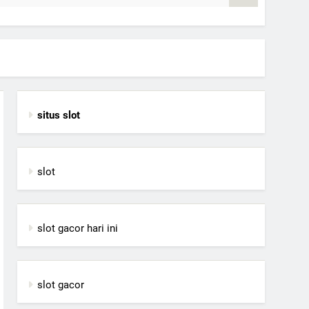
situs slot
slot
slot gacor hari ini
slot gacor