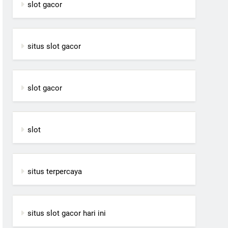
slot gacor
situs slot gacor
slot gacor
slot
situs terpercaya
situs slot gacor hari ini