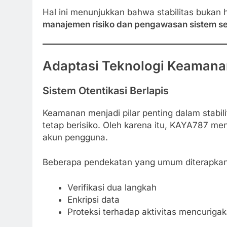
Hal ini menunjukkan bahwa stabilitas bukan h
manajemen risiko dan pengawasan sistem se
Adaptasi Teknologi Keaman
Sistem Otentikasi Berlapis
Keamanan menjadi pilar penting dalam stabili
tetap berisiko. Oleh karena itu, KAYA787 men
akun pengguna.
Beberapa pendekatan yang umum diterapkan 
Verifikasi dua langkah
Enkripsi data
Proteksi terhadap aktivitas mencuriga