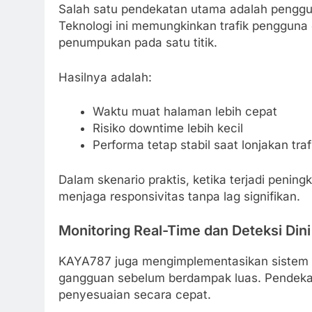
Salah satu pendekatan utama adalah pengguna
Teknologi ini memungkinkan trafik pengguna d
penumpukan pada satu titik.
Hasilnya adalah:
Waktu muat halaman lebih cepat
Risiko downtime lebih kecil
Performa tetap stabil saat lonjakan traf
Dalam skenario praktis, ketika terjadi peni
menjaga responsivitas tanpa lag signifikan.
Monitoring Real-Time dan Deteksi Dini
KAYA787 juga mengimplementasikan sistem m
gangguan sebelum berdampak luas. Pendekata
penyesuaian secara cepat.