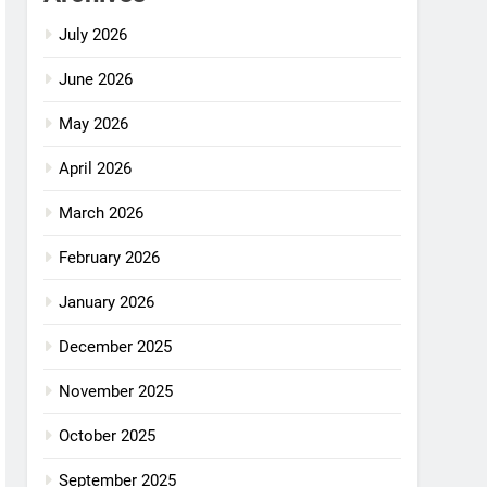
July 2026
June 2026
May 2026
April 2026
March 2026
February 2026
January 2026
December 2025
November 2025
October 2025
September 2025