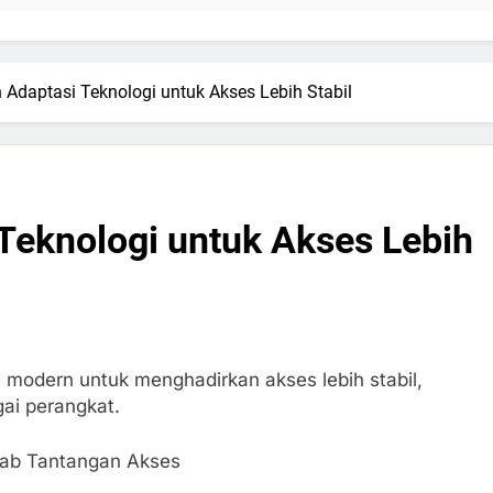
Adaptasi Teknologi untuk Akses Lebih Stabil
eknologi untuk Akses Lebih
 modern untuk menghadirkan akses lebih stabil,
ai perangkat.
wab Tantangan Akses