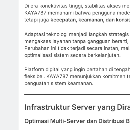
Di era konektivitas tinggi, stabilitas akses me
KAYA787 memahami bahwa pengguna modern
tetapi juga
kecepatan, keamanan, dan konsis
Adaptasi teknologi menjadi langkah strateg
mengakses layanan tanpa gangguan berarti, 
Perubahan ini tidak terjadi secara instan, me
optimalisasi sistem secara berkelanjutan.
Platform digital yang ingin bertahan di tenga
fleksibel. KAYA787 menunjukkan komitmen te
penguatan sistem keamanan.
Infrastruktur Server yang Dir
Optimasi Multi-Server dan Distribusi 