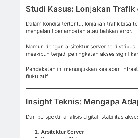
Studi Kasus: Lonjakan Trafi
Dalam kondisi tertentu, lonjakan trafik bisa t
mengalami perlambatan atau bahkan error.
Namun dengan arsitektur server terdistribusi d
meskipun terjadi peningkatan akses signifika
Pendekatan ini menunjukkan kesiapan infra
fluktuatif.
Insight Teknis: Mengapa Adap
Dari perspektif analisis digital, stabilitas ak
Arsitektur Server