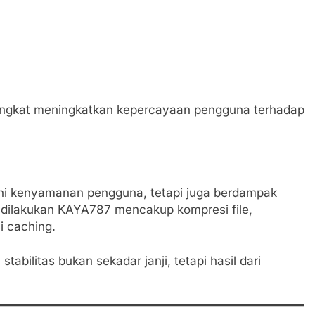
angkat meningkatkan kepercayaan pengguna terhadap
i kenyamanan pengguna, tetapi juga berdampak
 dilakukan KAYA787 mencakup kompresi file,
i caching.
abilitas bukan sekadar janji, tetapi hasil dari