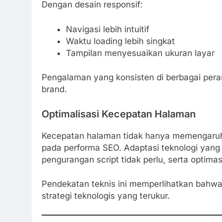
Dengan desain responsif:
Navigasi lebih intuitif
Waktu loading lebih singkat
Tampilan menyesuaikan ukuran layar
Pengalaman yang konsisten di berbagai per
brand.
Optimalisasi Kecepatan Halaman
Kecepatan halaman tidak hanya memengaruh
pada performa SEO. Adaptasi teknologi yang
pengurangan script tidak perlu, serta optimas
Pendekatan teknis ini memperlihatkan bahwa st
strategi teknologis yang terukur.