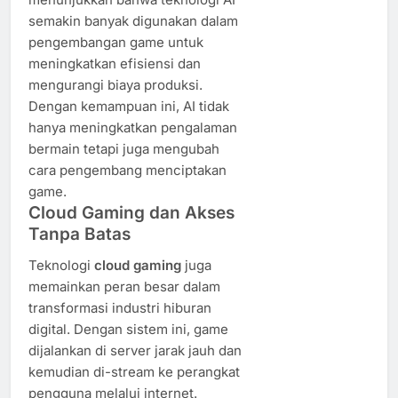
semakin banyak digunakan dalam
pengembangan game untuk
meningkatkan efisiensi dan
mengurangi biaya produksi.
Dengan kemampuan ini, AI tidak
hanya meningkatkan pengalaman
bermain tetapi juga mengubah
cara pengembang menciptakan
game.
Cloud Gaming dan Akses
Tanpa Batas
Teknologi
cloud gaming
juga
memainkan peran besar dalam
transformasi industri hiburan
digital. Dengan sistem ini, game
dijalankan di server jarak jauh dan
kemudian di-stream ke perangkat
pengguna melalui internet.