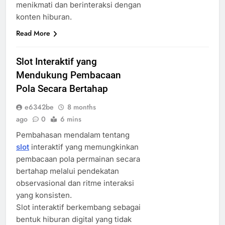
menikmati dan berinteraksi dengan
konten hiburan.
Read More
Slot Interaktif yang
Mendukung Pembacaan
Pola Secara Bertahap
e6342be
8 months
ago
0
6 mins
Pembahasan mendalam tentang
slot
interaktif yang memungkinkan
pembacaan pola permainan secara
bertahap melalui pendekatan
observasional dan ritme interaksi
yang konsisten.
Slot interaktif berkembang sebagai
bentuk hiburan digital yang tidak