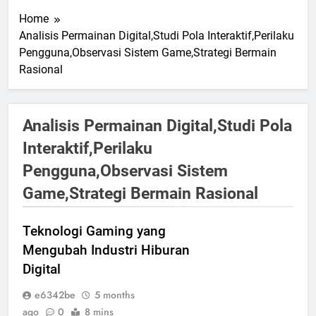
Home
Analisis Permainan Digital,Studi Pola Interaktif,Perilaku
Pengguna,Observasi Sistem Game,Strategi Bermain
Rasional
Analisis Permainan Digital,Studi Pola
Interaktif,Perilaku
Pengguna,Observasi Sistem
Game,Strategi Bermain Rasional
Teknologi Gaming yang
Mengubah Industri Hiburan
Digital
e6342be
5 months
ago
0
8 mins