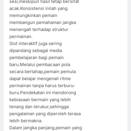
sesi,meskipun hasil tetap bersifat
acak.Konsistensi inilah yang
memungkinkan pemain
membangun pemahaman jangka
menengah terhadap struktur
permainan.
Slot interaktif juga sering
dipandang sebagai media
pembelajaran bagi pemain
baru.Melalui pembacaan pola
secara bertahap,pemain pemula
dapat belajar mengenali ritme
permainan tanpa harus terburu-
buru.Pendekatan ini mendorong
kebiasaan bermain yang lebih
tenang dan terukur,sehingga
pengalaman yang diperoleh terasa
lebih bermakna.
Dalam jangka panjang,pemain yang