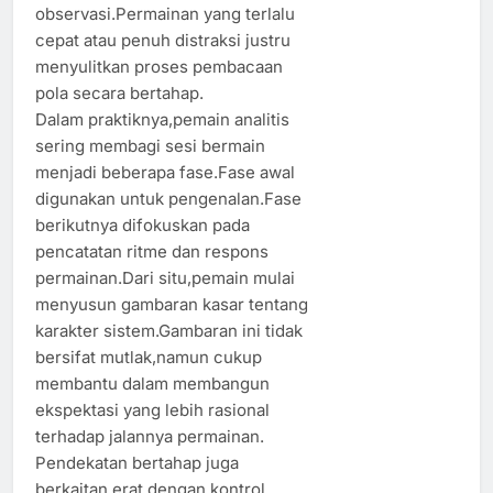
observasi.Permainan yang terlalu
cepat atau penuh distraksi justru
menyulitkan proses pembacaan
pola secara bertahap.
Dalam praktiknya,pemain analitis
sering membagi sesi bermain
menjadi beberapa fase.Fase awal
digunakan untuk pengenalan.Fase
berikutnya difokuskan pada
pencatatan ritme dan respons
permainan.Dari situ,pemain mulai
menyusun gambaran kasar tentang
karakter sistem.Gambaran ini tidak
bersifat mutlak,namun cukup
membantu dalam membangun
ekspektasi yang lebih rasional
terhadap jalannya permainan.
Pendekatan bertahap juga
berkaitan erat dengan kontrol