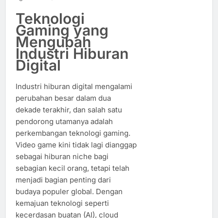
Teknologi
Gaming yang
Mengubah
Industri Hiburan
Digital
Industri hiburan digital mengalami
perubahan besar dalam dua
dekade terakhir, dan salah satu
pendorong utamanya adalah
perkembangan teknologi gaming.
Video game kini tidak lagi dianggap
sebagai hiburan niche bagi
sebagian kecil orang, tetapi telah
menjadi bagian penting dari
budaya populer global. Dengan
kemajuan teknologi seperti
kecerdasan buatan (AI), cloud