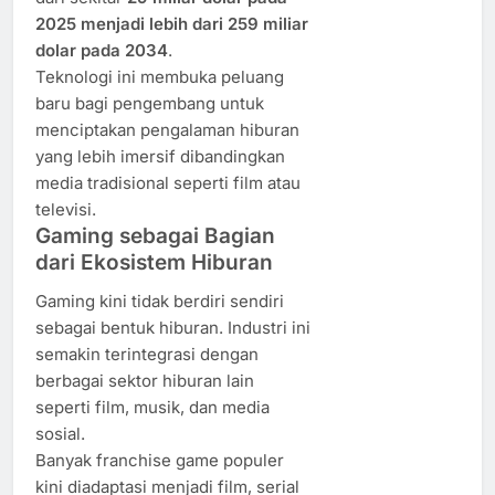
2025 menjadi lebih dari 259 miliar
dolar pada 2034
.
Teknologi ini membuka peluang
baru bagi pengembang untuk
menciptakan pengalaman hiburan
yang lebih imersif dibandingkan
media tradisional seperti film atau
televisi.
Gaming sebagai Bagian
dari Ekosistem Hiburan
Gaming kini tidak berdiri sendiri
sebagai bentuk hiburan. Industri ini
semakin terintegrasi dengan
berbagai sektor hiburan lain
seperti film, musik, dan media
sosial.
Banyak franchise game populer
kini diadaptasi menjadi film, serial