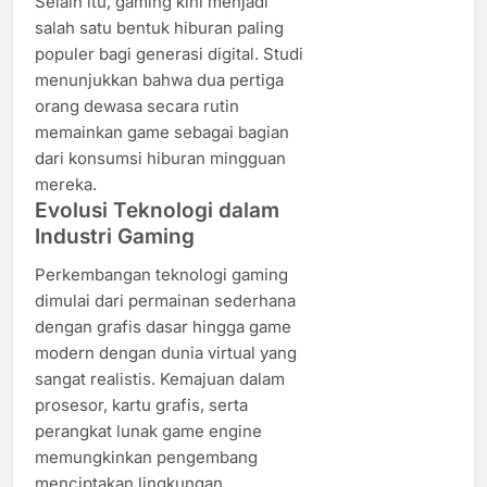
Selain itu, gaming kini menjadi
salah satu bentuk hiburan paling
populer bagi generasi digital. Studi
menunjukkan bahwa dua pertiga
orang dewasa secara rutin
memainkan game sebagai bagian
dari konsumsi hiburan mingguan
mereka.
Evolusi Teknologi dalam
Industri Gaming
Perkembangan teknologi gaming
dimulai dari permainan sederhana
dengan grafis dasar hingga game
modern dengan dunia virtual yang
sangat realistis. Kemajuan dalam
prosesor, kartu grafis, serta
perangkat lunak game engine
memungkinkan pengembang
menciptakan lingkungan