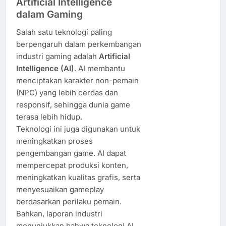
Artificial Intelligence
dalam Gaming
Salah satu teknologi paling
berpengaruh dalam perkembangan
industri gaming adalah
Artificial
Intelligence (AI)
. AI membantu
menciptakan karakter non-pemain
(NPC) yang lebih cerdas dan
responsif, sehingga dunia game
terasa lebih hidup.
Teknologi ini juga digunakan untuk
meningkatkan proses
pengembangan game. AI dapat
mempercepat produksi konten,
meningkatkan kualitas grafis, serta
menyesuaikan gameplay
berdasarkan perilaku pemain.
Bahkan, laporan industri
menunjukkan bahwa teknologi AI