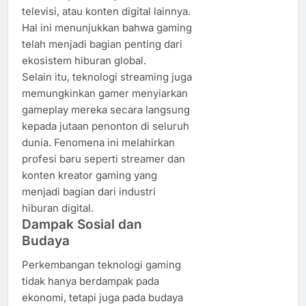
televisi, atau konten digital lainnya.
Hal ini menunjukkan bahwa gaming
telah menjadi bagian penting dari
ekosistem hiburan global.
Selain itu, teknologi streaming juga
memungkinkan gamer menyiarkan
gameplay mereka secara langsung
kepada jutaan penonton di seluruh
dunia. Fenomena ini melahirkan
profesi baru seperti streamer dan
konten kreator gaming yang
menjadi bagian dari industri
hiburan digital.
Dampak Sosial dan
Budaya
Perkembangan teknologi gaming
tidak hanya berdampak pada
ekonomi, tetapi juga pada budaya