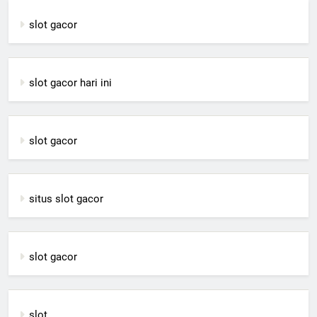
slot gacor
slot gacor hari ini
slot gacor
situs slot gacor
slot gacor
slot