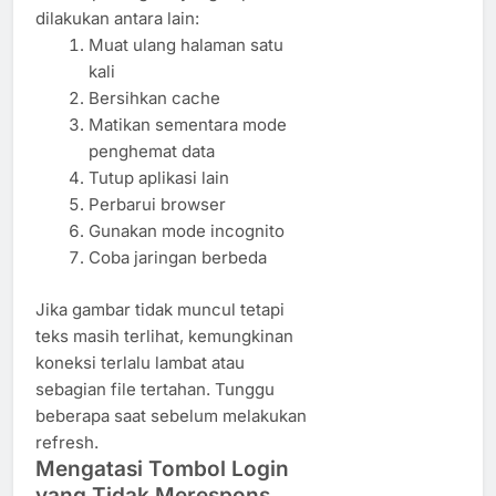
dilakukan antara lain:
Muat ulang halaman satu
kali
Bersihkan cache
Matikan sementara mode
penghemat data
Tutup aplikasi lain
Perbarui browser
Gunakan mode incognito
Coba jaringan berbeda
Jika gambar tidak muncul tetapi
teks masih terlihat, kemungkinan
koneksi terlalu lambat atau
sebagian file tertahan. Tunggu
beberapa saat sebelum melakukan
refresh.
Mengatasi Tombol Login
yang Tidak Merespons