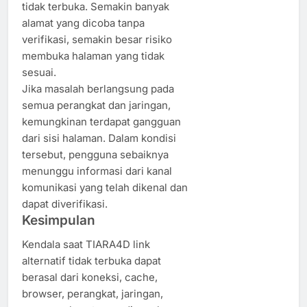
tidak terbuka. Semakin banyak
alamat yang dicoba tanpa
verifikasi, semakin besar risiko
membuka halaman yang tidak
sesuai.
Jika masalah berlangsung pada
semua perangkat dan jaringan,
kemungkinan terdapat gangguan
dari sisi halaman. Dalam kondisi
tersebut, pengguna sebaiknya
menunggu informasi dari kanal
komunikasi yang telah dikenal dan
dapat diverifikasi.
Kesimpulan
Kendala saat TIARA4D link
alternatif tidak terbuka dapat
berasal dari koneksi, cache,
browser, perangkat, jaringan,