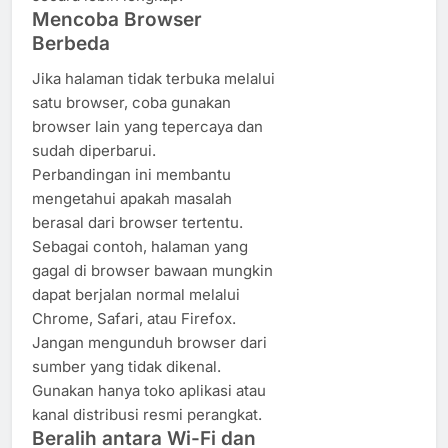
Mencoba Browser
Berbeda
Jika halaman tidak terbuka melalui
satu browser, coba gunakan
browser lain yang tepercaya dan
sudah diperbarui.
Perbandingan ini membantu
mengetahui apakah masalah
berasal dari browser tertentu.
Sebagai contoh, halaman yang
gagal di browser bawaan mungkin
dapat berjalan normal melalui
Chrome, Safari, atau Firefox.
Jangan mengunduh browser dari
sumber yang tidak dikenal.
Gunakan hanya toko aplikasi atau
kanal distribusi resmi perangkat.
Beralih antara Wi-Fi dan