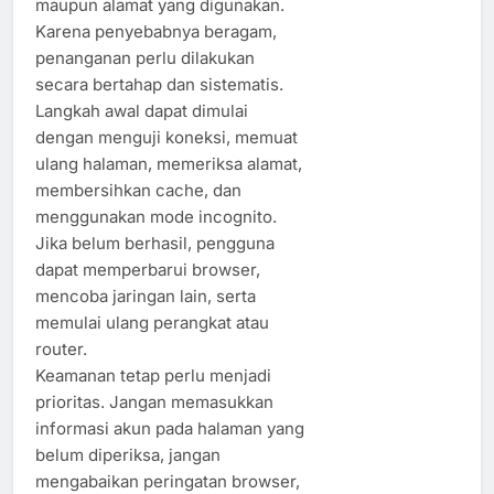
maupun alamat yang digunakan.
Karena penyebabnya beragam,
penanganan perlu dilakukan
secara bertahap dan sistematis.
Langkah awal dapat dimulai
dengan menguji koneksi, memuat
ulang halaman, memeriksa alamat,
membersihkan cache, dan
menggunakan mode incognito.
Jika belum berhasil, pengguna
dapat memperbarui browser,
mencoba jaringan lain, serta
memulai ulang perangkat atau
router.
Keamanan tetap perlu menjadi
prioritas. Jangan memasukkan
informasi akun pada halaman yang
belum diperiksa, jangan
mengabaikan peringatan browser,