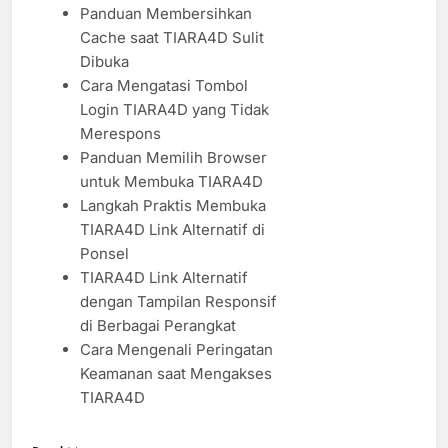
Panduan Membersihkan
Cache saat TIARA4D Sulit
Dibuka
Cara Mengatasi Tombol
Login TIARA4D yang Tidak
Merespons
Panduan Memilih Browser
untuk Membuka TIARA4D
Langkah Praktis Membuka
TIARA4D Link Alternatif di
Ponsel
TIARA4D Link Alternatif
dengan Tampilan Responsif
di Berbagai Perangkat
Cara Mengenali Peringatan
Keamanan saat Mengakses
TIARA4D