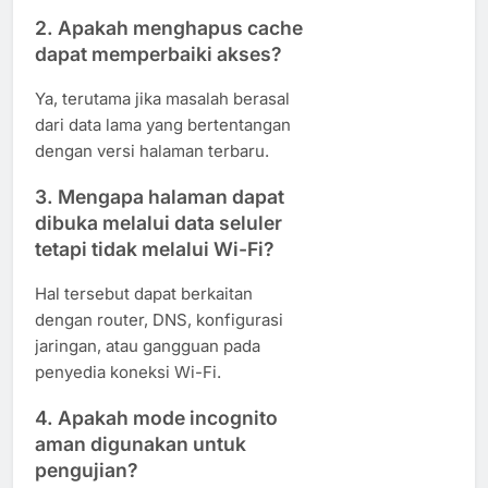
2. Apakah menghapus cache
dapat memperbaiki akses?
Ya, terutama jika masalah berasal
dari data lama yang bertentangan
dengan versi halaman terbaru.
3. Mengapa halaman dapat
dibuka melalui data seluler
tetapi tidak melalui Wi-Fi?
Hal tersebut dapat berkaitan
dengan router, DNS, konfigurasi
jaringan, atau gangguan pada
penyedia koneksi Wi-Fi.
4. Apakah mode incognito
aman digunakan untuk
pengujian?