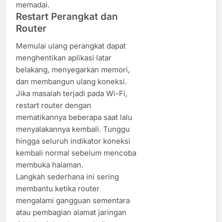
memadai.
Restart Perangkat dan
Router
Memulai ulang perangkat dapat
menghentikan aplikasi latar
belakang, menyegarkan memori,
dan membangun ulang koneksi.
Jika masalah terjadi pada Wi-Fi,
restart router dengan
mematikannya beberapa saat lalu
menyalakannya kembali. Tunggu
hingga seluruh indikator koneksi
kembali normal sebelum mencoba
membuka halaman.
Langkah sederhana ini sering
membantu ketika router
mengalami gangguan sementara
atau pembagian alamat jaringan