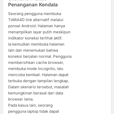
Penanganan Kendala
Seorang pengguna membuka
TIARA4D link alternatif melalui
ponsel Android. Halaman hanya
menampilkan layar putih meskipun
indikator koneksi terlihat aktif.
Ia kemudian membuka halaman
lain dan menemukan bahwa
koneksi berjalan normal. Pengguna
membersihkan cache browser,
membuka mode incognito, lalu
mencoba kembali. Halaman dapat
terbuka dengan tampilan lengkap.
Dalam skenario tersebut, masalah
kemungkinan berasal dari data
browser lama.
Pada kasus lain, seorang
pengguna laptop tidak dapat