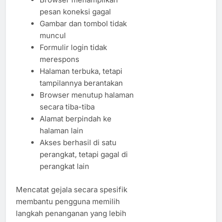
pesan koneksi gagal
Gambar dan tombol tidak
muncul
Formulir login tidak
merespons
Halaman terbuka, tetapi
tampilannya berantakan
Browser menutup halaman
secara tiba-tiba
Alamat berpindah ke
halaman lain
Akses berhasil di satu
perangkat, tetapi gagal di
perangkat lain
Mencatat gejala secara spesifik
membantu pengguna memilih
langkah penanganan yang lebih