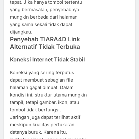
tepat. Jika hanya tombol tertentu
yang bermasalah, penyebabnya
mungkin berbeda dari halaman
yang sama sekali tidak dapat
dijangkau.
Penyebab TIARA4D Link
Alternatif Tidak Terbuka
Koneksi Internet Tidak Stabil
Koneksi yang sering terputus
dapat membuat sebagian file
halaman gagal dimuat. Dalam
kondisi ini, struktur utama mungkin
tampil, tetapi gambar, ikon, atau
tombol tidak berfungsi.
Jaringan juga dapat terlihat aktif
meskipun kualitas pertukaran
datanya buruk. Karena itu,