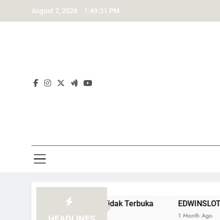
Skip
August 7, 2026
1:49:32 PM
to
content
Les
Nikmati K
Link Alternatif Tidak Terbuka
EDWINSLOT Login denga
1 Month Ago
HEADLINES