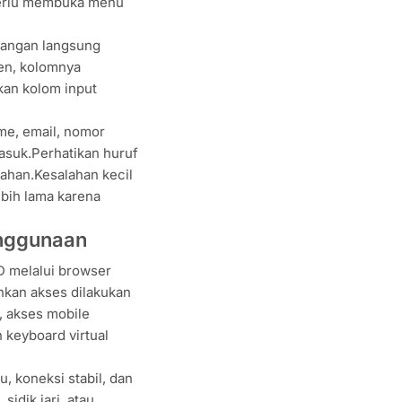
perlu membuka menu
.Jangan langsung
ten, kolomnya
kan kolom input
ame, email, nomor
suk.Perhatikan huruf
bahan.Kesalahan kecil
ebih lama karena
nggunaan
D melalui browser
nkan akses dilakukan
, akses mobile
 keyboard virtual
, koneksi stabil, dan
sidik jari, atau