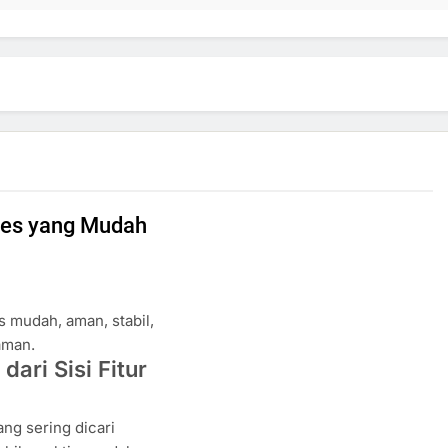
kses yang Mudah
s mudah, aman, stabil,
aman.
ari Sisi Fitur
ang sering dicari