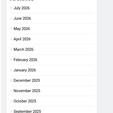
July 2026
June 2026
May 2026
April 2026
March 2026
February 2026
January 2026
December 2025
November 2025
October 2025
September 2025