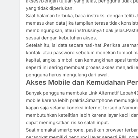
akses?Dengan tujuan yang jelas, pengguna tidak 
yang tidak diperlukan.
Saat halaman terbuka, baca instruksi dengan teliti
memasukkan data jika tampilan terasa tidak konsis
membingungkan, atau instruksinya tidak jelas.Pasti
sesuai dengan kebutuhan akses.
Setelah itu, isi data secara hati-hati.Periksa usern
kontak, atau password sebelum menekan tombol ma
kapital, angka, simbol, dan kemungkinan spasi tam
seperti ini sering membuat proses akses menjadi l
pengguna harus mengulang dari awal.
Akses Mobile dan Kemudahan Pe
Banyak pengguna membuka Link Alternatif Lebah4
mobile karena lebih praktis.Smartphone memungki
kapan saja selama koneksi internet tersedia.Namun
membutuhkan ketelitian lebih karena layar kecil dan
dapat meningkatkan risiko salah input.
Saat memakai smartphone, pastikan browser terbaru
perangkat memiliki pengunci layar seperti PIN, pola, 