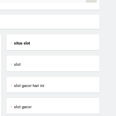
situs slot
slot
slot gacor hari ini
slot gacor