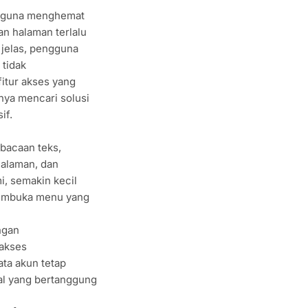
ngguna menghemat
an halaman terlalu
g jelas, pengguna
 tidak
fitur akses yang
nya mencari solusi
if.
bacaan teks,
halaman, dan
i, semakin kecil
membuka menu yang
ngan
 akses
ta akun tetap
al yang bertanggung