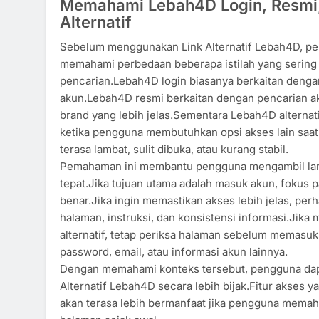
Memahami Lebah4D Login, Resmi
Alternatif
Sebelum menggunakan Link Alternatif Lebah4D, p
memahami perbedaan beberapa istilah yang sering
pencarian.Lebah4D login biasanya berkaitan deng
akun.Lebah4D resmi berkaitan dengan pencarian ak
brand yang lebih jelas.Sementara Lebah4D alternati
ketika pengguna membutuhkan opsi akses lain saa
terasa lambat, sulit dibuka, atau kurang stabil.
Pemahaman ini membantu pengguna mengambil lan
tepat.Jika tujuan utama adalah masuk akun, fokus p
benar.Jika ingin memastikan akses lebih jelas, perh
halaman, instruksi, dan konsistensi informasi.Jika
alternatif, tetap periksa halaman sebelum memasu
password, email, atau informasi akun lainnya.
Dengan memahami konteks tersebut, pengguna dap
Alternatif Lebah4D secara lebih bijak.Fitur akses
akan terasa lebih bermanfaat jika pengguna memah