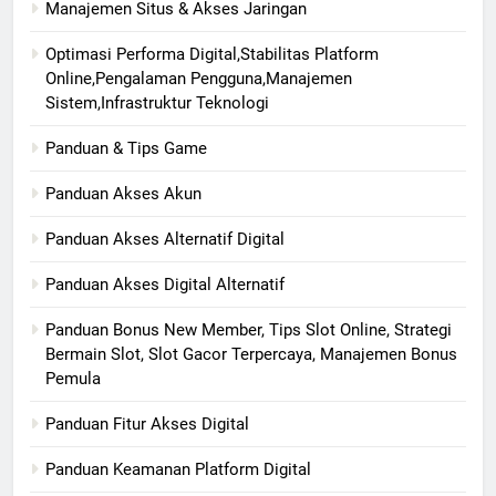
Manajemen Situs & Akses Jaringan
Optimasi Performa Digital,Stabilitas Platform
Online,Pengalaman Pengguna,Manajemen
Sistem,Infrastruktur Teknologi
Panduan & Tips Game
Panduan Akses Akun
Panduan Akses Alternatif Digital
Panduan Akses Digital Alternatif
Panduan Bonus New Member, Tips Slot Online, Strategi
Bermain Slot, Slot Gacor Terpercaya, Manajemen Bonus
Pemula
Panduan Fitur Akses Digital
Panduan Keamanan Platform Digital