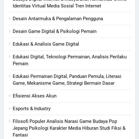
Identitas Virtual Media Sosial Tren Internet
Desain Antarmuka & Pengalaman Pengguna
Desain Game Digital & Psikologi Pemain
Edukasi & Analisis Game Digital
Edukasi Digital, Teknologi Permainan, Analisis Perilaku
Pemain
Edukasi Permainan Digital, Panduan Pemula, Literasi
Game, Mekanisme Game, Strategi Bermain Dasar
Efisiensi Akses Akun
Esports & Industry
Filosofi Populer Analisis Narasi Game Budaya Pop
Jepang Psikologi Karakter Media Hiburan Studi Fiksi &
Fantasi