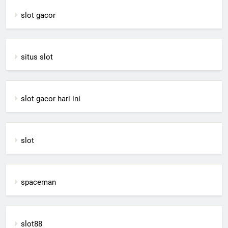
slot gacor
situs slot
slot gacor hari ini
slot
spaceman
slot88