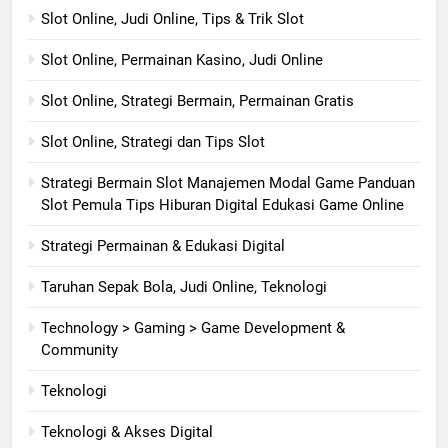
Slot Online, Judi Online, Tips & Trik Slot
Slot Online, Permainan Kasino, Judi Online
Slot Online, Strategi Bermain, Permainan Gratis
Slot Online, Strategi dan Tips Slot
Strategi Bermain Slot Manajemen Modal Game Panduan
Slot Pemula Tips Hiburan Digital Edukasi Game Online
Strategi Permainan & Edukasi Digital
Taruhan Sepak Bola, Judi Online, Teknologi
Technology > Gaming > Game Development &
Community
Teknologi
Teknologi & Akses Digital