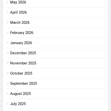
May 2026
April 2026
March 2026
February 2026
January 2026
December 2025
November 2025
October 2025
September 2025
August 2025
July 2025