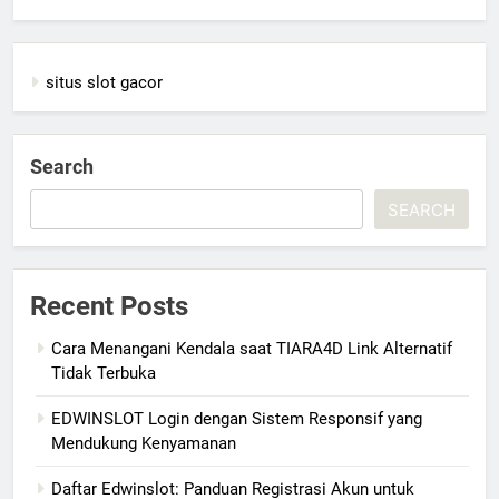
situs slot gacor
Search
SEARCH
Recent Posts
Cara Menangani Kendala saat TIARA4D Link Alternatif
Tidak Terbuka
EDWINSLOT Login dengan Sistem Responsif yang
Mendukung Kenyamanan
Daftar Edwinslot: Panduan Registrasi Akun untuk