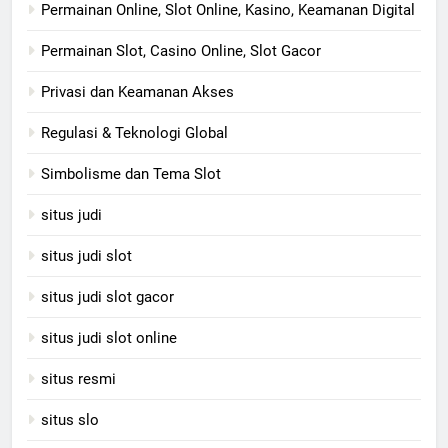
Permainan Online, Slot Online, Kasino, Keamanan Digital
Permainan Slot, Casino Online, Slot Gacor
Privasi dan Keamanan Akses
Regulasi & Teknologi Global
Simbolisme dan Tema Slot
situs judi
situs judi slot
situs judi slot gacor
situs judi slot online
situs resmi
situs slo