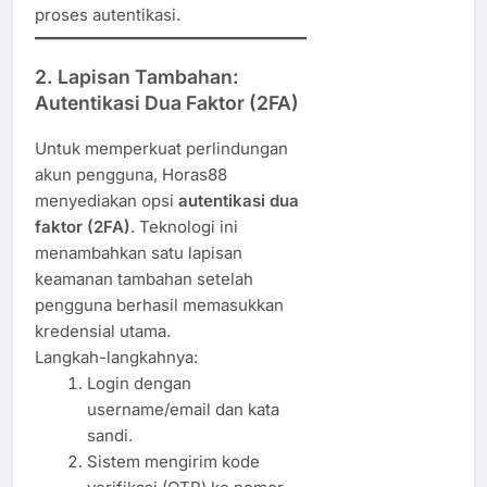
proses autentikasi.
2. Lapisan Tambahan:
Autentikasi Dua Faktor (2FA)
Untuk memperkuat perlindungan
akun pengguna, Horas88
menyediakan opsi
autentikasi dua
faktor (2FA)
. Teknologi ini
menambahkan satu lapisan
keamanan tambahan setelah
pengguna berhasil memasukkan
kredensial utama.
Langkah-langkahnya:
Login dengan
username/email dan kata
sandi.
Sistem mengirim kode