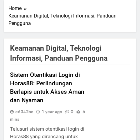
Home
Keamanan Digital, Teknologi Informasi, Panduan
Pengguna
Keamanan Digital, Teknologi
Informasi, Panduan Pengguna
Sistem Otentikasi Login di
Horas88: Perlindungan
Berlapis untuk Akses Aman
dan Nyaman
e6342be
1 year ago
0
6
mins
Telusuri sistem otentikasi login di
Horas88 yang dirancang untuk