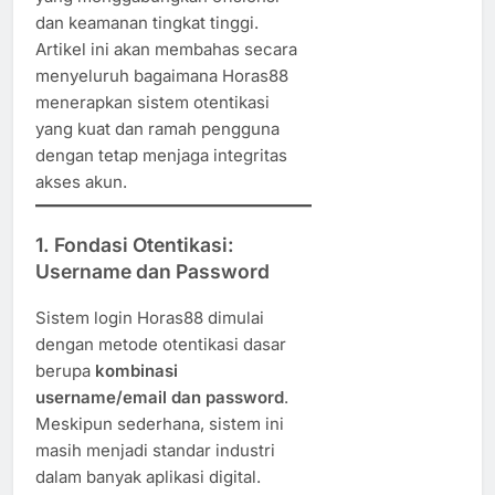
dan keamanan tingkat tinggi.
Artikel ini akan membahas secara
menyeluruh bagaimana Horas88
menerapkan sistem otentikasi
yang kuat dan ramah pengguna
dengan tetap menjaga integritas
akses akun.
1. Fondasi Otentikasi:
Username dan Password
Sistem login Horas88 dimulai
dengan metode otentikasi dasar
berupa
kombinasi
username/email dan password
.
Meskipun sederhana, sistem ini
masih menjadi standar industri
dalam banyak aplikasi digital.