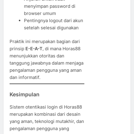
menyimpan password di
browser umum
Pentingnya logout dari akun
setelah selesai digunakan
Praktik ini merupakan bagian dari
prinsip
E-E-A-T
, di mana Horas88
menunjukkan otoritas dan
tanggung jawabnya dalam menjaga
pengalaman pengguna yang aman
dan informatif.
Kesimpulan
Sistem otentikasi login di Horas88
merupakan kombinasi dari desain
yang aman, teknologi mutakhir, dan
pengalaman pengguna yang