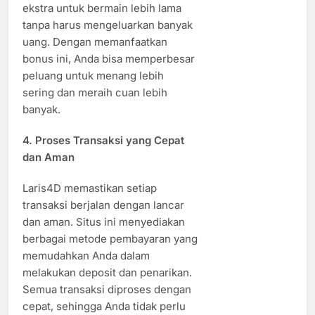
ekstra untuk bermain lebih lama
tanpa harus mengeluarkan banyak
uang. Dengan memanfaatkan
bonus ini, Anda bisa memperbesar
peluang untuk menang lebih
sering dan meraih cuan lebih
banyak.
4. Proses Transaksi yang Cepat
dan Aman
Laris4D memastikan setiap
transaksi berjalan dengan lancar
dan aman. Situs ini menyediakan
berbagai metode pembayaran yang
memudahkan Anda dalam
melakukan deposit dan penarikan.
Semua transaksi diproses dengan
cepat, sehingga Anda tidak perlu