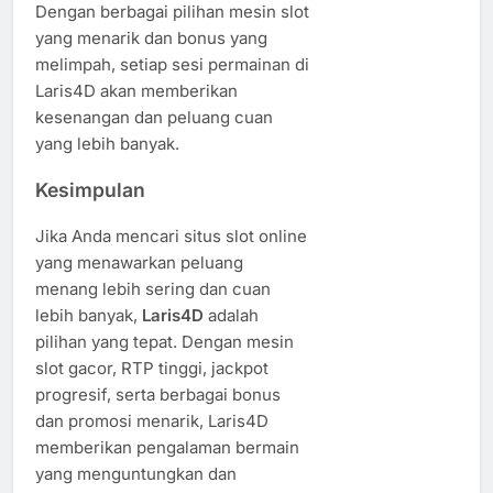
Dengan berbagai pilihan mesin slot
yang menarik dan bonus yang
melimpah, setiap sesi permainan di
Laris4D akan memberikan
kesenangan dan peluang cuan
yang lebih banyak.
Kesimpulan
Jika Anda mencari situs slot online
yang menawarkan peluang
menang lebih sering dan cuan
lebih banyak,
Laris4D
adalah
pilihan yang tepat. Dengan mesin
slot gacor, RTP tinggi, jackpot
progresif, serta berbagai bonus
dan promosi menarik, Laris4D
memberikan pengalaman bermain
yang menguntungkan dan