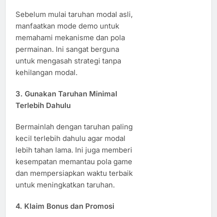
Sebelum mulai taruhan modal asli,
manfaatkan mode demo untuk
memahami mekanisme dan pola
permainan. Ini sangat berguna
untuk mengasah strategi tanpa
kehilangan modal.
3. Gunakan Taruhan Minimal
Terlebih Dahulu
Bermainlah dengan taruhan paling
kecil terlebih dahulu agar modal
lebih tahan lama. Ini juga memberi
kesempatan memantau pola game
dan mempersiapkan waktu terbaik
untuk meningkatkan taruhan.
4. Klaim Bonus dan Promosi