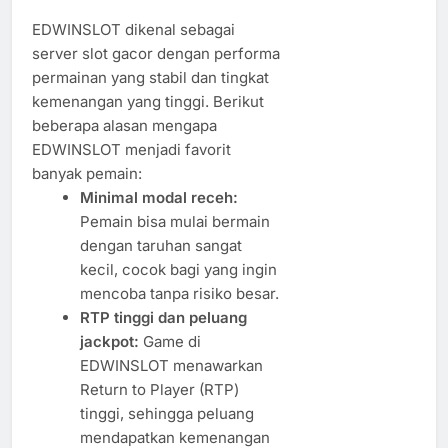
EDWINSLOT dikenal sebagai
server slot gacor dengan performa
permainan yang stabil dan tingkat
kemenangan yang tinggi. Berikut
beberapa alasan mengapa
EDWINSLOT menjadi favorit
banyak pemain:
Minimal modal receh:
Pemain bisa mulai bermain
dengan taruhan sangat
kecil, cocok bagi yang ingin
mencoba tanpa risiko besar.
RTP tinggi dan peluang
jackpot:
Game di
EDWINSLOT menawarkan
Return to Player (RTP)
tinggi, sehingga peluang
mendapatkan kemenangan