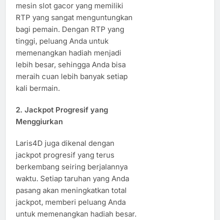
mesin slot gacor yang memiliki
RTP yang sangat menguntungkan
bagi pemain. Dengan RTP yang
tinggi, peluang Anda untuk
memenangkan hadiah menjadi
lebih besar, sehingga Anda bisa
meraih cuan lebih banyak setiap
kali bermain.
2. Jackpot Progresif yang
Menggiurkan
Laris4D juga dikenal dengan
jackpot progresif yang terus
berkembang seiring berjalannya
waktu. Setiap taruhan yang Anda
pasang akan meningkatkan total
jackpot, memberi peluang Anda
untuk memenangkan hadiah besar.