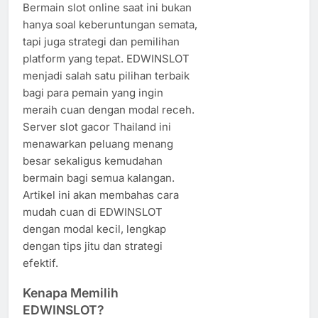
Bermain slot online saat ini bukan
hanya soal keberuntungan semata,
tapi juga strategi dan pemilihan
platform yang tepat. EDWINSLOT
menjadi salah satu pilihan terbaik
bagi para pemain yang ingin
meraih cuan dengan modal receh.
Server slot gacor Thailand ini
menawarkan peluang menang
besar sekaligus kemudahan
bermain bagi semua kalangan.
Artikel ini akan membahas cara
mudah cuan di EDWINSLOT
dengan modal kecil, lengkap
dengan tips jitu dan strategi
efektif.
Kenapa Memilih
EDWINSLOT?