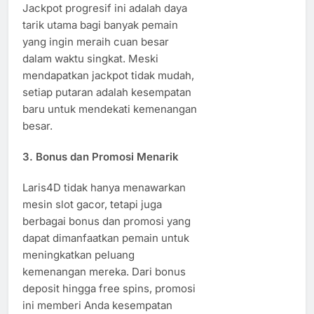
Jackpot progresif ini adalah daya
tarik utama bagi banyak pemain
yang ingin meraih cuan besar
dalam waktu singkat. Meski
mendapatkan jackpot tidak mudah,
setiap putaran adalah kesempatan
baru untuk mendekati kemenangan
besar.
3. Bonus dan Promosi Menarik
Laris4D tidak hanya menawarkan
mesin slot gacor, tetapi juga
berbagai bonus dan promosi yang
dapat dimanfaatkan pemain untuk
meningkatkan peluang
kemenangan mereka. Dari bonus
deposit hingga free spins, promosi
ini memberi Anda kesempatan