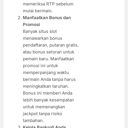
memeriksa RTP sebelum
mulai bermain.
Manfaatkan Bonus dan
Promosi
Banyak situs slot
menawarkan bonus
pendaftaran, putaran gratis,
atau bonus setoran untuk
pemain baru. Manfaatkan
promosi ini untuk
memperpanjang waktu
bermain Anda tanpa harus
meningkatkan taruhan.
Bonus ini memberi Anda
lebih banyak kesempatan
untuk memenangkan
jackpot tanpa risiko
tambahan.
Kelola Bankroll Anda