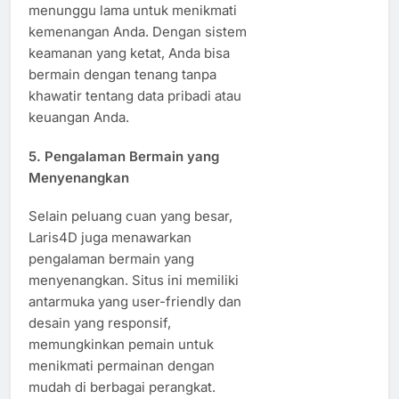
menunggu lama untuk menikmati
kemenangan Anda. Dengan sistem
keamanan yang ketat, Anda bisa
bermain dengan tenang tanpa
khawatir tentang data pribadi atau
keuangan Anda.
5. Pengalaman Bermain yang
Menyenangkan
Selain peluang cuan yang besar,
Laris4D juga menawarkan
pengalaman bermain yang
menyenangkan. Situs ini memiliki
antarmuka yang user-friendly dan
desain yang responsif,
memungkinkan pemain untuk
menikmati permainan dengan
mudah di berbagai perangkat.