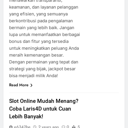
menawarkan transparansi,
keamanan, dan layanan pelanggan
yang efisien, yang semuanya
berkontribusi pada pengalaman
bermain yang lebih baik. Jangan
lupa untuk memanfaatkan berbagai
bonus dan fitur yang tersedia
untuk meningkatkan peluang Anda
meraih kemenangan besar.
Dengan permainan yang tepat dan
strategi yang bijak, jackpot besar
bisa menjadi milik Anda!
Read More
Slot Online Mudah Menang?
Coba Laris4D untuk Cuan
Lebih Banyak!
e6342be
2 years ago
0
5