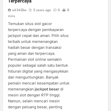
Terpercaya
e6342be
2 years ago
0
8
mins
Temukan situs slot gacor
terpercaya dengan pembayaran
jackpot cepat dan aman. Pilih situs
terbaik untuk memenangkan
hadiah besar dengan transaksi
yang aman dan terpercaya.
Permainan slot online semakin
populer sebagai salah satu bentuk
hiburan digital yang mengasyikkan
dan menguntungkan. Banyak
pemain mencari kesempatan untuk
memenangkan
jackpot besar
di
mesin slot dengan RTP tinggi.
Namun, selain mencari mesin
dengan peluang besar, penting