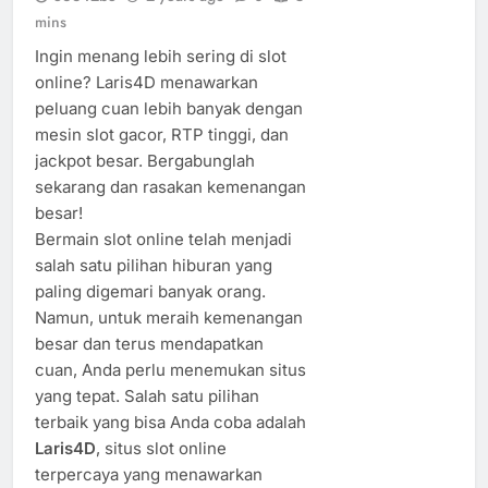
mins
Ingin menang lebih sering di slot
online? Laris4D menawarkan
peluang cuan lebih banyak dengan
mesin slot gacor, RTP tinggi, dan
jackpot besar. Bergabunglah
sekarang dan rasakan kemenangan
besar!
Bermain slot online telah menjadi
salah satu pilihan hiburan yang
paling digemari banyak orang.
Namun, untuk meraih kemenangan
besar dan terus mendapatkan
cuan, Anda perlu menemukan situs
yang tepat. Salah satu pilihan
terbaik yang bisa Anda coba adalah
Laris4D
, situs slot online
terpercaya yang menawarkan