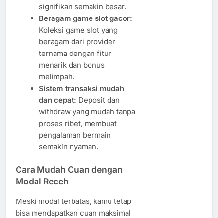
signifikan semakin besar.
Beragam game slot gacor:
Koleksi game slot yang
beragam dari provider
ternama dengan fitur
menarik dan bonus
melimpah.
Sistem transaksi mudah
dan cepat:
Deposit dan
withdraw yang mudah tanpa
proses ribet, membuat
pengalaman bermain
semakin nyaman.
Cara Mudah Cuan dengan
Modal Receh
Meski modal terbatas, kamu tetap
bisa mendapatkan cuan maksimal