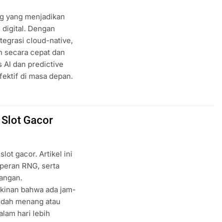
ng yang menjadikan
digital. Dengan
tegrasi cloud-native,
 secara cepat dan
s AI dan predictive
fektif di masa depan.
Slot Gacor
t gacor. Artikel ini
peran RNG, serta
angan.
kinan bahwa ada jam-
mudah menang atau
lam hari lebih