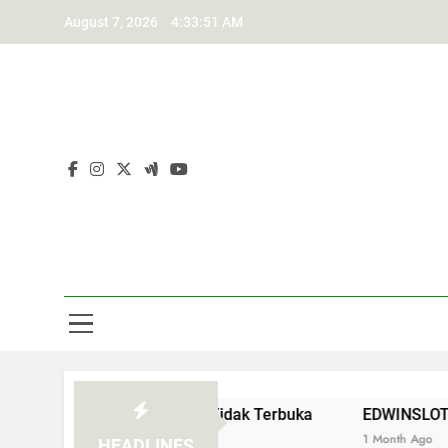
Skip
August 7, 2026
4:33:52 AM
to
content
Les
Nikmati K
Link Alternatif Tidak Terbuka
EDWINSLOT Login deng
1 Month Ago
HEADLINES