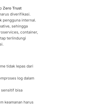
ip
Zero Trust
arus diverifikasi.
k pengguna internal.
ative, sehingga
roservices, container,
tap terlindungi
i.
me tidak lepas dari
emproses log dalam
 sensitif bisa
 tim keamanan harus