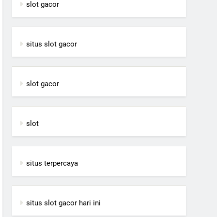
slot gacor
situs slot gacor
slot gacor
slot
situs terpercaya
situs slot gacor hari ini