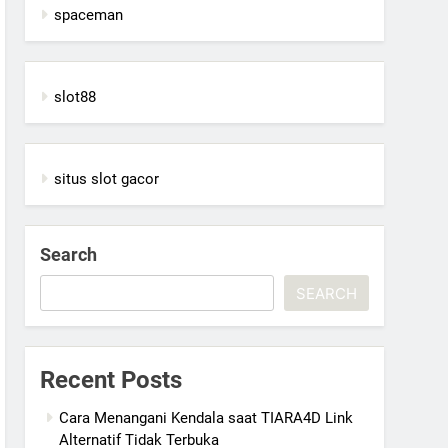
spaceman
slot88
situs slot gacor
Search
SEARCH
Recent Posts
Cara Menangani Kendala saat TIARA4D Link
Alternatif Tidak Terbuka