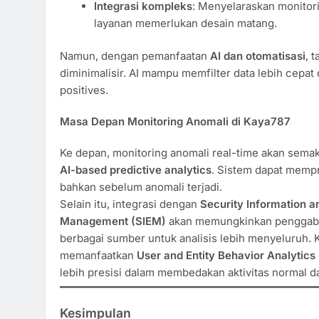
Integrasi kompleks
: Menyelaraskan monitor
layanan memerlukan desain matang.
Namun, dengan pemanfaatan
AI dan otomatisasi
, 
diminimalisir. AI mampu memfilter data lebih cepat
positives.
Masa Depan Monitoring Anomali di Kaya787
Ke depan, monitoring anomali real-time akan sema
AI-based predictive analytics
. Sistem dapat mempr
bahkan sebelum anomali terjadi.
Selain itu, integrasi dengan
Security Information a
Management (SIEM)
akan memungkinkan penggabu
berbagai sumber untuk analisis lebih menyeluruh. 
memanfaatkan
User and Entity Behavior Analytics
lebih presisi dalam membedakan aktivitas normal 
Kesimpulan