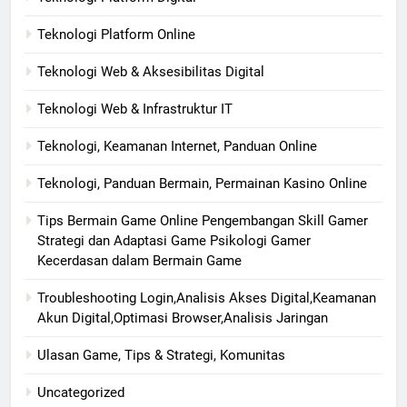
Teknologi Platform Online
Teknologi Web & Aksesibilitas Digital
Teknologi Web & Infrastruktur IT
Teknologi, Keamanan Internet, Panduan Online
Teknologi, Panduan Bermain, Permainan Kasino Online
Tips Bermain Game Online Pengembangan Skill Gamer
Strategi dan Adaptasi Game Psikologi Gamer
Kecerdasan dalam Bermain Game
Troubleshooting Login,Analisis Akses Digital,Keamanan
Akun Digital,Optimasi Browser,Analisis Jaringan
Ulasan Game, Tips & Strategi, Komunitas
Uncategorized