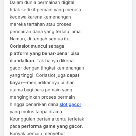
Dalam dunia permainan digital,
tidak sedikit pemain yang merasa
kecewa karena kemenangan
mereka tertahan atau proses
pencairan dana yang terlalu lama.
Namun, di tengah semua itu,
Corlaslot muncul sebagai
platform yang benar-benar bisa
diandalkan
. Tak hanya dikenal
gacor dengan tingkat kemenangan
yang tinggi, Corlaslot juga
cepat
bayar
—menjadikannya pilihan
utama bagi para pemain yang
menginginkan proses bermain
hingga penarikan dana
slot gacor
yang mulus tanpa drama.
Keunggulan pertama tentu terletak
pada
performa game yang gacor
.
Banyak pemain menyebut