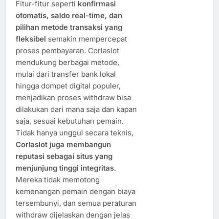
Fitur-fitur seperti
konfirmasi
otomatis, saldo real-time, dan
pilihan metode transaksi yang
fleksibel
semakin mempercepat
proses pembayaran. Corlaslot
mendukung berbagai metode,
mulai dari transfer bank lokal
hingga dompet digital populer,
menjadikan proses withdraw bisa
dilakukan dari mana saja dan kapan
saja, sesuai kebutuhan pemain.
Tidak hanya unggul secara teknis,
Corlaslot juga membangun
reputasi sebagai situs yang
menjunjung tinggi integritas.
Mereka tidak memotong
kemenangan pemain dengan biaya
tersembunyi, dan semua peraturan
withdraw dijelaskan dengan jelas