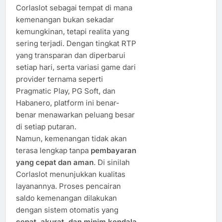
Corlaslot sebagai tempat di mana
kemenangan bukan sekadar
kemungkinan, tetapi realita yang
sering terjadi. Dengan tingkat RTP
yang transparan dan diperbarui
setiap hari, serta variasi game dari
provider ternama seperti
Pragmatic Play, PG Soft, dan
Habanero, platform ini benar-
benar menawarkan peluang besar
di setiap putaran.
Namun, kemenangan tidak akan
terasa lengkap tanpa
pembayaran
yang cepat dan aman
. Di sinilah
Corlaslot menunjukkan kualitas
layanannya. Proses pencairan
saldo kemenangan dilakukan
dengan sistem otomatis yang
cepat, akurat, dan minim kendala
.