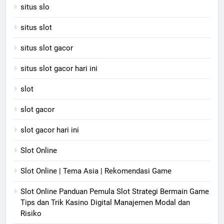
situs slo
situs slot
situs slot gacor
situs slot gacor hari ini
slot
slot gacor
slot gacor hari ini
Slot Online
Slot Online | Tema Asia | Rekomendasi Game
Slot Online Panduan Pemula Slot Strategi Bermain Game
Tips dan Trik Kasino Digital Manajemen Modal dan
Risiko