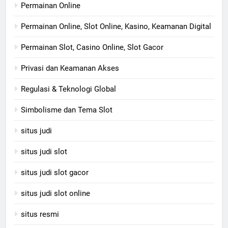
Permainan Online
Permainan Online, Slot Online, Kasino, Keamanan Digital
Permainan Slot, Casino Online, Slot Gacor
Privasi dan Keamanan Akses
Regulasi & Teknologi Global
Simbolisme dan Tema Slot
situs judi
situs judi slot
situs judi slot gacor
situs judi slot online
situs resmi