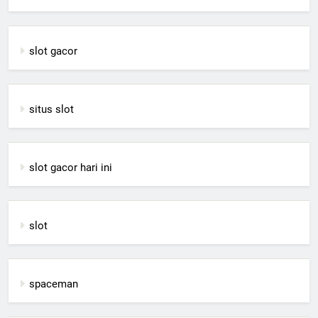
slot gacor
situs slot
slot gacor hari ini
slot
spaceman