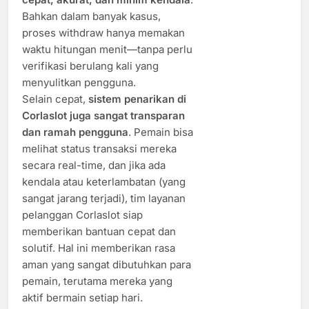
Bahkan dalam banyak kasus,
proses withdraw hanya memakan
waktu hitungan menit—tanpa perlu
verifikasi berulang kali yang
menyulitkan pengguna.
Selain cepat,
sistem penarikan di
Corlaslot juga sangat transparan
dan ramah pengguna
. Pemain bisa
melihat status transaksi mereka
secara real-time, dan jika ada
kendala atau keterlambatan (yang
sangat jarang terjadi), tim layanan
pelanggan Corlaslot siap
memberikan bantuan cepat dan
solutif. Hal ini memberikan rasa
aman yang sangat dibutuhkan para
pemain, terutama mereka yang
aktif bermain setiap hari.