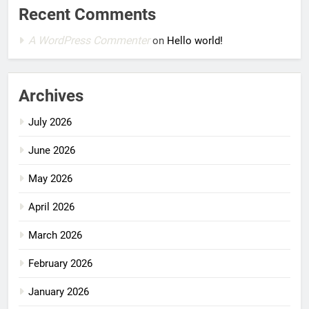
Recent Comments
A WordPress Commenter
on
Hello world!
Archives
July 2026
June 2026
May 2026
April 2026
March 2026
February 2026
January 2026