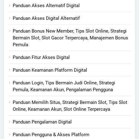
Panduan Akses Alternatif Digital
Panduan Akses Digital Alternatif
Panduan Bonus New Member, Tips Slot Online, Strategi
Bermain Slot, Slot Gacor Terpercaya, Manajemen Bonus
Pemula
Panduan Fitur Akses Digital
Panduan Keamanan Platform Digital
Panduan Login, Tips Bermain Judi Online, Strategi
Pemula, Keamanan Akun, Pengalaman Pengguna
Panduan Memilih Situs, Strategi Bermain Slot, Tips Slot
Online, Keamanan Akun, Slot Online Terpercaya
Panduan Pengalaman Digital
Panduan Pengguna & Akses Platform