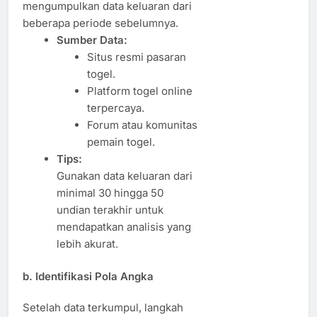
mengumpulkan data keluaran dari
beberapa periode sebelumnya.
Sumber Data:
Situs resmi pasaran
togel.
Platform togel online
terpercaya.
Forum atau komunitas
pemain togel.
Tips:
Gunakan data keluaran dari
minimal 30 hingga 50
undian terakhir untuk
mendapatkan analisis yang
lebih akurat.
b. Identifikasi Pola Angka
Setelah data terkumpul, langkah