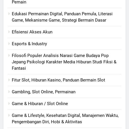
Pemain
Edukasi Permainan Digital, Panduan Pemula, Literasi
Game, Mekanisme Game, Strategi Bermain Dasar
Efisiensi Akses Akun
Esports & Industry
Filosofi Populer Analisis Narasi Game Budaya Pop
Jepang Psikologi Karakter Media Hiburan Studi Fiksi &
Fantasi
Fitur Slot, Hiburan Kasino, Panduan Bermain Slot
Gambling, Slot Online, Permainan
Game & Hiburan / Slot Online
Game & Lifestyle, Kesehatan Digital, Manajemen Waktu,
Pengembangan Diri, Hobi & Aktivitas