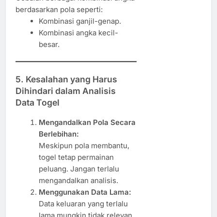
berdasarkan pola seperti:
Kombinasi ganjil-genap.
Kombinasi angka kecil-
besar.
5. Kesalahan yang Harus
Dihindari dalam Analisis
Data Togel
Mengandalkan Pola Secara
Berlebihan:
Meskipun pola membantu,
togel tetap permainan
peluang. Jangan terlalu
mengandalkan analisis.
Menggunakan Data Lama:
Data keluaran yang terlalu
lama mungkin tidak relevan