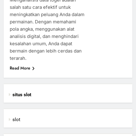
salah satu cara efektif untuk
meningkatkan peluang Anda dalam
permainan. Dengan memahami
pola angka, menggunakan alat
analisis digital, dan menghindari
kesalahan umum, Anda dapat
bermain dengan lebih cerdas dan
terarah.
Read More
situs slot
slot