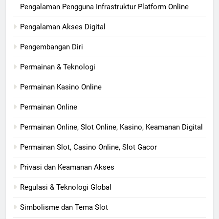
Pengalaman Pengguna Infrastruktur Platform Online
Pengalaman Akses Digital
Pengembangan Diri
Permainan & Teknologi
Permainan Kasino Online
Permainan Online
Permainan Online, Slot Online, Kasino, Keamanan Digital
Permainan Slot, Casino Online, Slot Gacor
Privasi dan Keamanan Akses
Regulasi & Teknologi Global
Simbolisme dan Tema Slot