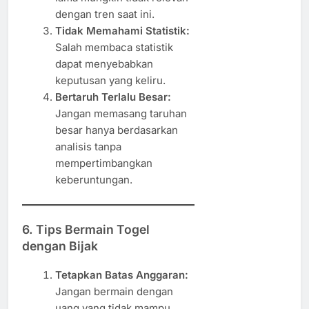
dengan tren saat ini.
Tidak Memahami Statistik:
Salah membaca statistik
dapat menyebabkan
keputusan yang keliru.
Bertaruh Terlalu Besar:
Jangan memasang taruhan
besar hanya berdasarkan
analisis tanpa
mempertimbangkan
keberuntungan.
6. Tips Bermain Togel
dengan Bijak
Tetapkan Batas Anggaran:
Jangan bermain dengan
uang yang tidak mampu