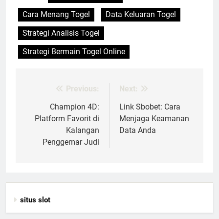
Cara Menang Togel
Data Keluaran Togel
Strategi Analisis Togel
Strategi Bermain Togel Online
Previous:
Next:
Post
navigation
Champion 4D:
Link Sbobet: Cara
Platform Favorit di
Menjaga Keamanan
Kalangan
Data Anda
Penggemar Judi
situs slot