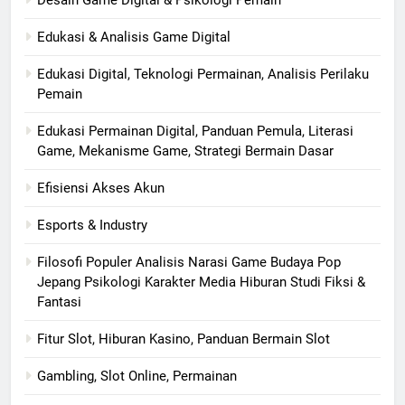
Edukasi & Analisis Game Digital
Edukasi Digital, Teknologi Permainan, Analisis Perilaku
Pemain
Edukasi Permainan Digital, Panduan Pemula, Literasi
Game, Mekanisme Game, Strategi Bermain Dasar
Efisiensi Akses Akun
Esports & Industry
Filosofi Populer Analisis Narasi Game Budaya Pop
Jepang Psikologi Karakter Media Hiburan Studi Fiksi &
Fantasi
Fitur Slot, Hiburan Kasino, Panduan Bermain Slot
Gambling, Slot Online, Permainan