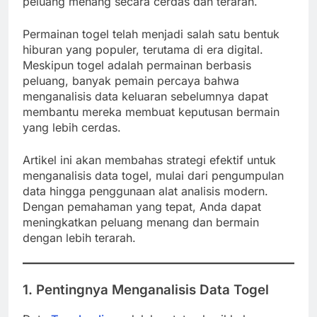
peluang menang secara cerdas dan terarah.
Permainan togel telah menjadi salah satu bentuk
hiburan yang populer, terutama di era digital.
Meskipun togel adalah permainan berbasis
peluang, banyak pemain percaya bahwa
menganalisis data keluaran sebelumnya dapat
membantu mereka membuat keputusan bermain
yang lebih cerdas.
Artikel ini akan membahas strategi efektif untuk
menganalisis data togel, mulai dari pengumpulan
data hingga penggunaan alat analisis modern.
Dengan pemahaman yang tepat, Anda dapat
meningkatkan peluang menang dan bermain
dengan lebih terarah.
1. Pentingnya Menganalisis Data Togel