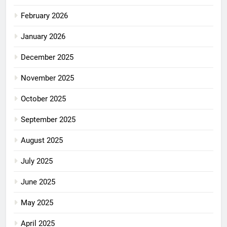
February 2026
January 2026
December 2025
November 2025
October 2025
September 2025
August 2025
July 2025
June 2025
May 2025
April 2025