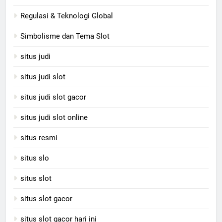
Regulasi & Teknologi Global
Simbolisme dan Tema Slot
situs judi
situs judi slot
situs judi slot gacor
situs judi slot online
situs resmi
situs slo
situs slot
situs slot gacor
situs slot gacor hari ini