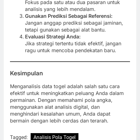
Fokus pada satu atau dua pasaran untuk
analisis yang lebih mendalam.
Gunakan Prediksi Sebagai Referensi:
Jangan anggap prediksi sebagai jaminan,
tetapi gunakan sebagai alat bantu.
Evaluasi Strategi Anda:
Jika strategi tertentu tidak efektif, jangan
ragu untuk mencoba pendekatan baru.
Kesimpulan
Menganalisis data togel adalah salah satu cara
efektif untuk meningkatkan peluang Anda dalam
permainan. Dengan memahami pola angka,
menggunakan alat analisis digital, dan
menghindari kesalahan umum, Anda dapat
bermain dengan lebih cerdas dan terarah.
Tagged:
Analisis Pola Togel