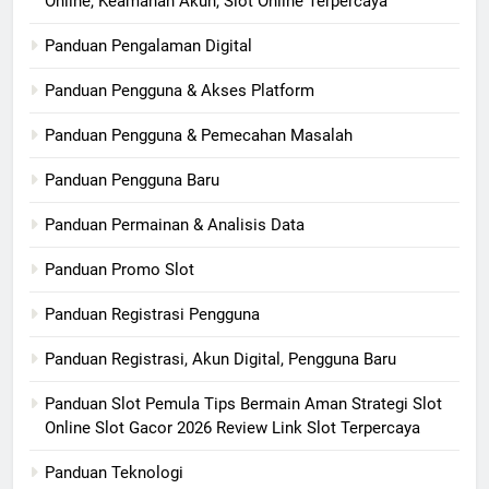
Online, Keamanan Akun, Slot Online Terpercaya
Panduan Pengalaman Digital
Panduan Pengguna & Akses Platform
Panduan Pengguna & Pemecahan Masalah
Panduan Pengguna Baru
Panduan Permainan & Analisis Data
Panduan Promo Slot
Panduan Registrasi Pengguna
Panduan Registrasi, Akun Digital, Pengguna Baru
Panduan Slot Pemula Tips Bermain Aman Strategi Slot
Online Slot Gacor 2026 Review Link Slot Terpercaya
Panduan Teknologi