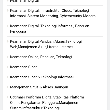
Keamanan Digital
Keamanan Digital, Infrastruktur Cloud, Teknologi
Informasi, Sistem Monitoring, Cybersecurity Modern
Keamanan Digital, Teknologi Informasi, Panduan
Pengguna
Keamanan Digital,Panduan Akses,Teknologi
Web,Manajemen Akun,Literasi Internet
Keamanan Online, Panduan, Teknologi
Keamanan Siber
Keamanan Siber & Teknologi Informasi
Manajemen Situs & Akses Jaringan
Optimasi Performa Digital,Stabilitas Platform
Online,Pengalaman Pengguna,Manajemen
Sistem,Infrastruktur Teknologi