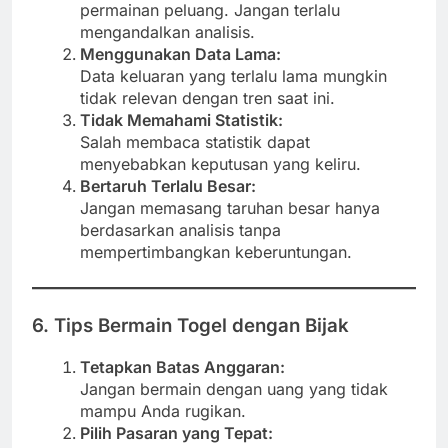
permainan peluang. Jangan terlalu
mengandalkan analisis.
Menggunakan Data Lama:
Data keluaran yang terlalu lama mungkin
tidak relevan dengan tren saat ini.
Tidak Memahami Statistik:
Salah membaca statistik dapat
menyebabkan keputusan yang keliru.
Bertaruh Terlalu Besar:
Jangan memasang taruhan besar hanya
berdasarkan analisis tanpa
mempertimbangkan keberuntungan.
6. Tips Bermain Togel dengan Bijak
Tetapkan Batas Anggaran:
Jangan bermain dengan uang yang tidak
mampu Anda rugikan.
Pilih Pasaran yang Tepat: