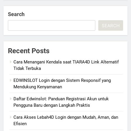
Search
SEARCH
Recent Posts
Cara Menangani Kendala saat TIARA4D Link Alternatif
Tidak Terbuka
EDWINSLOT Login dengan Sistem Responsif yang
Mendukung Kenyamanan
Daftar Edwinslot: Panduan Registrasi Akun untuk
Pengguna Baru dengan Langkah Praktis
Cara Akses Lebah4D Login dengan Mudah, Aman, dan
Efisien