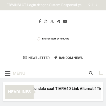
Skip
Daftar Edwinslot: Panduan Registrasi Akun untuk
to
Pengguna Baru dengan Langkah Praktis
content
Cara Akses Lebah4D Login dengan Mudah, Aman,
dan Efisien
Cara Menangani Kendala saat TIARA4D Link
Alternatif Tidak Terbuka
EDWINSLOT Login dengan Sistem Responsif yang
Mendukung Kenyamanan
Daftar Edwinslot: Panduan Registrasi Akun untuk
Pengguna Baru dengan Langkah Praktis
Les Douceurs
Nikmati Kue Dan Pastry Lezat Di Les
Cara Akses Lebah4D Login dengan Mudah, Aman,
NEWSLETTER
RANDOM NEWS
Des Bauges
dan Efisien
Douceurs Des Bauges.
MENU
ra Menangani Kendala saat TIARA4D Link Alternatif Tidak Te
HEADLINES
Weeks Ago