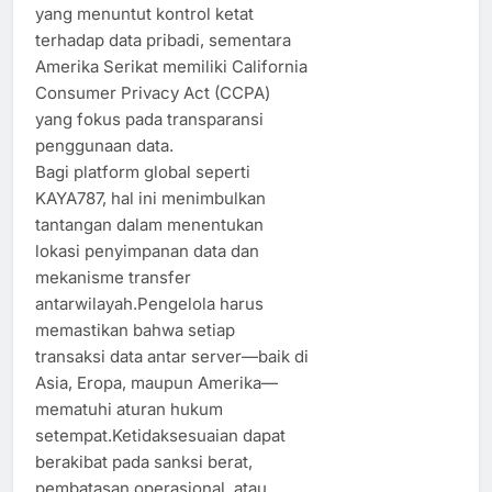
yang menuntut kontrol ketat
terhadap data pribadi, sementara
Amerika Serikat memiliki California
Consumer Privacy Act (CCPA)
yang fokus pada transparansi
penggunaan data.
Bagi platform global seperti
KAYA787, hal ini menimbulkan
tantangan dalam menentukan
lokasi penyimpanan data dan
mekanisme transfer
antarwilayah.Pengelola harus
memastikan bahwa setiap
transaksi data antar server—baik di
Asia, Eropa, maupun Amerika—
mematuhi aturan hukum
setempat.Ketidaksesuaian dapat
berakibat pada sanksi berat,
pembatasan operasional, atau