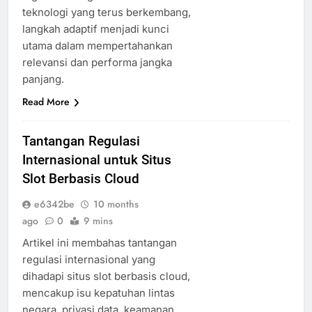
teknologi yang terus berkembang,
langkah adaptif menjadi kunci
utama dalam mempertahankan
relevansi dan performa jangka
panjang.
Read More
Tantangan Regulasi
Internasional untuk Situs
Slot Berbasis Cloud
e6342be
10 months
ago
0
9 mins
Artikel ini membahas tantangan
regulasi internasional yang
dihadapi situs slot berbasis cloud,
mencakup isu kepatuhan lintas
negara, privasi data, keamanan