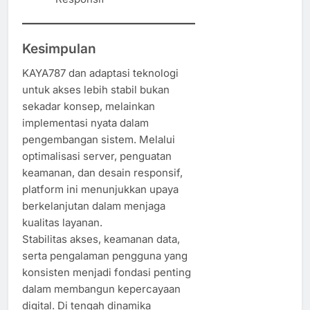
Kesimpulan
KAYA787 dan adaptasi teknologi
untuk akses lebih stabil bukan
sekadar konsep, melainkan
implementasi nyata dalam
pengembangan sistem. Melalui
optimalisasi server, penguatan
keamanan, dan desain responsif,
platform ini menunjukkan upaya
berkelanjutan dalam menjaga
kualitas layanan.
Stabilitas akses, keamanan data,
serta pengalaman pengguna yang
konsisten menjadi fondasi penting
dalam membangun kepercayaan
digital. Di tengah dinamika