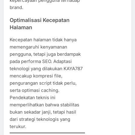
kepercayaan pengguna terhadap
brand.
Optimalisasi Kecepatan
Halaman
Kecepatan halaman tidak hanya
memengaruhi kenyamanan
pengguna, tetapi juga berdampak
pada performa SEO. Adaptasi
teknologi yang dilakukan KAYA787
mencakup kompresi file,
pengurangan script tidak perlu,
serta optimasi caching.
Pendekatan teknis ini
memperlihatkan bahwa stabilitas
bukan sekadar janji, tetapi hasil
dari strategi teknologis yang
terukur.