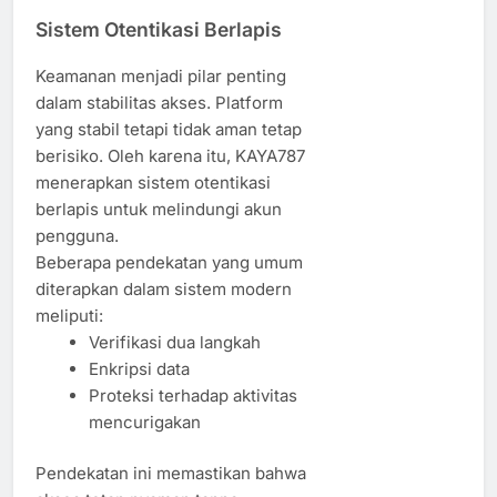
Sistem Otentikasi Berlapis
Keamanan menjadi pilar penting
dalam stabilitas akses. Platform
yang stabil tetapi tidak aman tetap
berisiko. Oleh karena itu, KAYA787
menerapkan sistem otentikasi
berlapis untuk melindungi akun
pengguna.
Beberapa pendekatan yang umum
diterapkan dalam sistem modern
meliputi:
Verifikasi dua langkah
Enkripsi data
Proteksi terhadap aktivitas
mencurigakan
Pendekatan ini memastikan bahwa