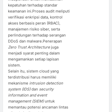
kepatuhan terhadap standar
keamanan ini.Proses audit meliputi
verifikasi enkripsi data, kontrol
akses berbasis peran (RBAC),
manajemen risiko siber, serta
perlindungan terhadap serangan
DDoS dan malware.Penerapan
Zero Trust Architecture
juga
menjadi syarat penting dalam
mengamankan setiap lapisan
sistem.
Selain itu, sistem cloud yang
terdistribusi harus memiliki
mekanisme
intrusion detection
system (IDS)
dan
security
information and event
management (SIEM)
untuk
memantau potensi ancaman lintas