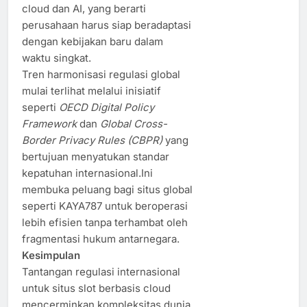
cloud dan AI, yang berarti
perusahaan harus siap beradaptasi
dengan kebijakan baru dalam
waktu singkat.
Tren harmonisasi regulasi global
mulai terlihat melalui inisiatif
seperti
OECD Digital Policy
Framework
dan
Global Cross-
Border Privacy Rules (CBPR)
yang
bertujuan menyatukan standar
kepatuhan internasional.Ini
membuka peluang bagi situs global
seperti KAYA787 untuk beroperasi
lebih efisien tanpa terhambat oleh
fragmentasi hukum antarnegara.
Kesimpulan
Tantangan regulasi internasional
untuk situs slot berbasis cloud
mencerminkan kompleksitas dunia