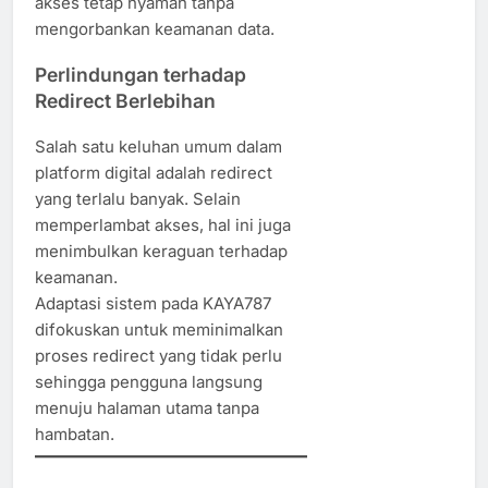
akses tetap nyaman tanpa
mengorbankan keamanan data.
Perlindungan terhadap
Redirect Berlebihan
Salah satu keluhan umum dalam
platform digital adalah redirect
yang terlalu banyak. Selain
memperlambat akses, hal ini juga
menimbulkan keraguan terhadap
keamanan.
Adaptasi sistem pada KAYA787
difokuskan untuk meminimalkan
proses redirect yang tidak perlu
sehingga pengguna langsung
menuju halaman utama tanpa
hambatan.