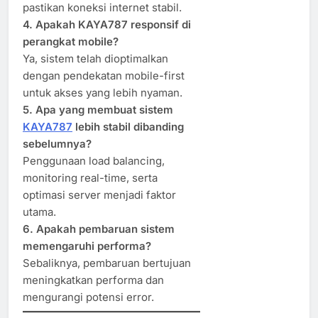
pastikan koneksi internet stabil.
4. Apakah KAYA787 responsif di
perangkat mobile?
Ya, sistem telah dioptimalkan
dengan pendekatan mobile-first
untuk akses yang lebih nyaman.
5. Apa yang membuat sistem
KAYA787
lebih stabil dibanding
sebelumnya?
Penggunaan load balancing,
monitoring real-time, serta
optimasi server menjadi faktor
utama.
6. Apakah pembaruan sistem
memengaruhi performa?
Sebaliknya, pembaruan bertujuan
meningkatkan performa dan
mengurangi potensi error.