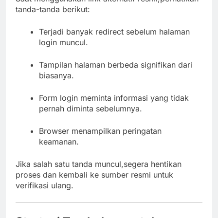
tanda-tanda berikut:
Terjadi banyak redirect sebelum halaman
login muncul.
Tampilan halaman berbeda signifikan dari
biasanya.
Form login meminta informasi yang tidak
pernah diminta sebelumnya.
Browser menampilkan peringatan
keamanan.
Jika salah satu tanda muncul,segera hentikan
proses dan kembali ke sumber resmi untuk
verifikasi ulang.