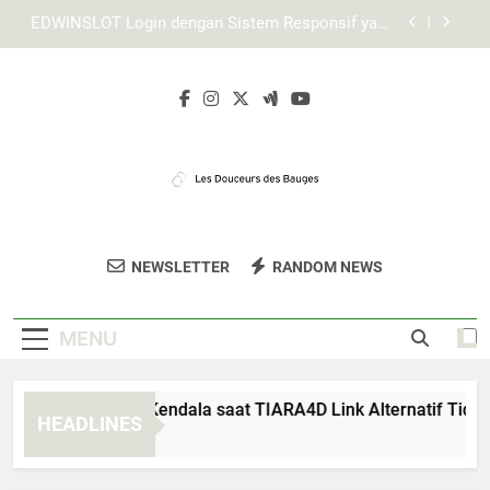
Skip
Daftar Edwinslot: Panduan Registrasi Akun untuk
to
Pengguna Baru dengan Langkah Praktis
content
Cara Akses Lebah4D Login dengan Mudah, Aman,
dan Efisien
Cara Menangani Kendala saat TIARA4D Link
Alternatif Tidak Terbuka
EDWINSLOT Login dengan Sistem Responsif yang
Mendukung Kenyamanan
Daftar Edwinslot: Panduan Registrasi Akun untuk
Pengguna Baru dengan Langkah Praktis
Les Douceurs
Nikmati Kue Dan Pastry Lezat Di Les
Cara Akses Lebah4D Login dengan Mudah, Aman,
NEWSLETTER
RANDOM NEWS
Des Bauges
dan Efisien
Douceurs Des Bauges.
MENU
ra Menangani Kendala saat TIARA4D Link Alternatif Tidak Te
HEADLINES
Weeks Ago