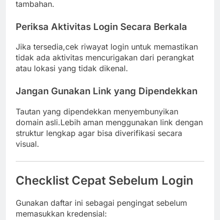
tambahan.
Periksa Aktivitas Login Secara Berkala
Jika tersedia,cek riwayat login untuk memastikan
tidak ada aktivitas mencurigakan dari perangkat
atau lokasi yang tidak dikenal.
Jangan Gunakan Link yang Dipendekkan
Tautan yang dipendekkan menyembunyikan
domain asli.Lebih aman menggunakan link dengan
struktur lengkap agar bisa diverifikasi secara
visual.
Checklist Cepat Sebelum Login
Gunakan daftar ini sebagai pengingat sebelum
memasukkan kredensial: