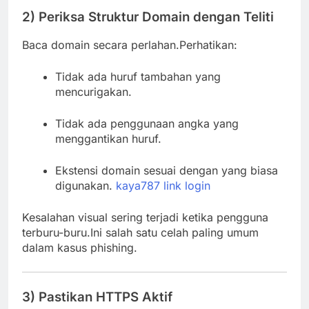
2) Periksa Struktur Domain dengan Teliti
Baca domain secara perlahan.Perhatikan:
Tidak ada huruf tambahan yang
mencurigakan.
Tidak ada penggunaan angka yang
menggantikan huruf.
Ekstensi domain sesuai dengan yang biasa
digunakan.
kaya787 link login
Kesalahan visual sering terjadi ketika pengguna
terburu-buru.Ini salah satu celah paling umum
dalam kasus phishing.
3) Pastikan HTTPS Aktif