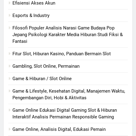
Efisiensi Akses Akun
Esports & Industry
Filosofi Populer Analisis Narasi Game Budaya Pop
Jepang Psikologi Karakter Media Hiburan Studi Fiksi &
Fantasi
Fitur Slot, Hiburan Kasino, Panduan Bermain Slot
Gambling, Slot Online, Permainan
Game & Hiburan / Slot Online
Game & Lifestyle, Kesehatan Digital, Manajemen Waktu,
Pengembangan Diri, Hobi & Aktivitas
Game Online Edukasi Digital Gaming Slot & Hiburan
Interaktif Analisis Permainan Responsible Gaming
Game Online, Analisis Digital, Edukasi Pemain