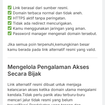
Link berasal dari sumber resmi.
Domain terbaca normal dan tidak aneh.
HTTPS aktif tanpa peringatan.
Tidak ada redirect mencurigakan.
Kamu menggunakan jaringan yang aman.
Password manager mengenali domain tersebut.
Jika semua poin terpenuhi,kemungkinan besar
kamu berada pada link alternatif resmi yang valid.
Mengelola Pengalaman Akses
Secara Bijak
Link alternatif resmi dibuat untuk menjaga
kelancaran akses ketika domain utama mengalami
kendala.Tidak perlu panik atau terburu-buru
mencari jalur tidak resmi yang belum
terverifikasi.Pendekatan yang tenang dan