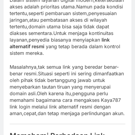
Dalam sistem layanan digital modern,ketersediaan
akses adalah prioritas utama.Namun pada kondisi
tertentu,seperti pembaruan sistem,penyesuaian
jaringan,atau pembatasan akses di wilayah
tertentu,domain utama bisa saja tidak dapat
diakses sementara.Untuk menjaga kontinuitas
layanan,penyedia biasanya menyiapkan
link
alternatif resmi
yang tetap berada dalam kontrol
sistem mereka.
Masalahnya,tak semua link yang beredar benar-
benar resmi.Situasi seperti ini sering dimanfaatkan
oleh pihak tidak bertanggung jawab untuk
menyebarkan tautan tiruan yang menyerupai
domain asli.Oleh karena itu,pengguna perlu
memahami bagaimana cara mengakses Kaya787
link login melalui link alternatif resmi dengan
aman,cepat,dan tetap menjaga perlindungan akun.