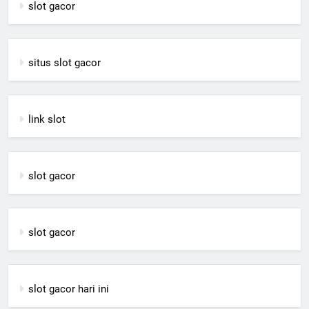
slot gacor
situs slot gacor
link slot
slot gacor
slot gacor
slot gacor hari ini