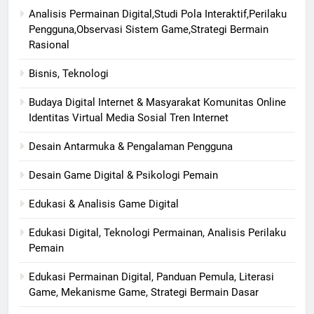
Analisis Permainan Digital,Studi Pola Interaktif,Perilaku
Pengguna,Observasi Sistem Game,Strategi Bermain
Rasional
Bisnis, Teknologi
Budaya Digital Internet & Masyarakat Komunitas Online
Identitas Virtual Media Sosial Tren Internet
Desain Antarmuka & Pengalaman Pengguna
Desain Game Digital & Psikologi Pemain
Edukasi & Analisis Game Digital
Edukasi Digital, Teknologi Permainan, Analisis Perilaku
Pemain
Edukasi Permainan Digital, Panduan Pemula, Literasi
Game, Mekanisme Game, Strategi Bermain Dasar