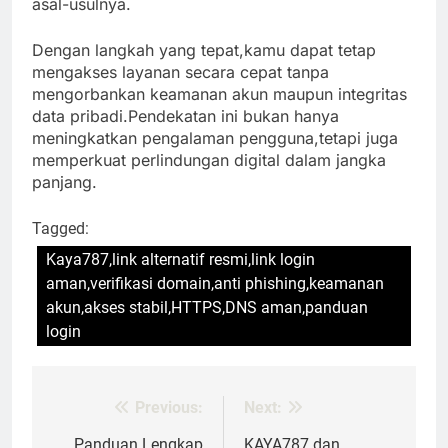
asal-usulnya.
Dengan langkah yang tepat,kamu dapat tetap
mengakses layanan secara cepat tanpa
mengorbankan keamanan akun maupun integritas
data pribadi.Pendekatan ini bukan hanya
meningkatkan pengalaman pengguna,tetapi juga
memperkuat perlindungan digital dalam jangka
panjang.
Tagged:
Kaya787,link alternatif resmi,link login
aman,verifikasi domain,anti phishing,keamanan
akun,akses stabil,HTTPS,DNS aman,panduan
login
Previous:
Next:
Post
Panduan Lengkap
KAYA787 dan