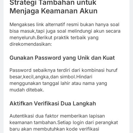
Strategi Tambahan untuk
Menjaga Keamanan Akun
Mengakses link alternatif resmi bukan hanya soal
bisa masuk,tapi juga soal melindungi akun secara
menyeluruh.Berikut praktik terbaik yang
direkomendasikan:
Gunakan Password yang Unik dan Kuat
Password sebaiknya terdiri dari kombinasi huruf
besar,kecil,angka,dan simbol.Hindari
menggunakan tanggal lahir atau nama yang
mudah ditebak.
Aktifkan Verifikasi Dua Langkah
Autentikasi dua faktor memberikan lapisan
keamanan tambahan.Setiap login dari perangkat
baru akan membutuhkan kode verifikasi