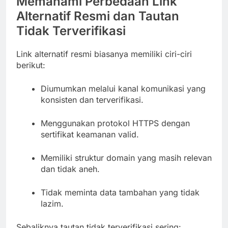
Memahami Perbedaan Link
Alternatif Resmi dan Tautan
Tidak Terverifikasi
Link alternatif resmi biasanya memiliki ciri-ciri
berikut:
Diumumkan melalui kanal komunikasi yang
konsisten dan terverifikasi.
Menggunakan protokol HTTPS dengan
sertifikat keamanan valid.
Memiliki struktur domain yang masih relevan
dan tidak aneh.
Tidak meminta data tambahan yang tidak
lazim.
Sebaliknya,tautan tidak terverifikasi sering: