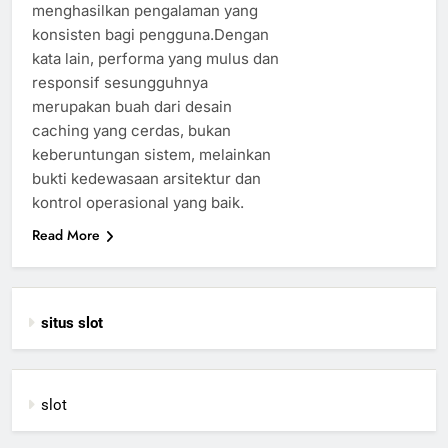
menghasilkan pengalaman yang
konsisten bagi pengguna.Dengan
kata lain, performa yang mulus dan
responsif sesungguhnya
merupakan buah dari desain
caching yang cerdas, bukan
keberuntungan sistem, melainkan
bukti kedewasaan arsitektur dan
kontrol operasional yang baik.
Read More
situs slot
slot