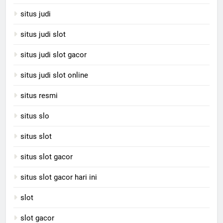
situs judi
situs judi slot
situs judi slot gacor
situs judi slot online
situs resmi
situs slo
situs slot
situs slot gacor
situs slot gacor hari ini
slot
slot gacor