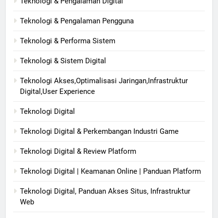
Teknologi & Pengalaman Digital
Teknologi & Pengalaman Pengguna
Teknologi & Performa Sistem
Teknologi & Sistem Digital
Teknologi Akses,Optimalisasi Jaringan,Infrastruktur
Digital,User Experience
Teknologi Digital
Teknologi Digital & Perkembangan Industri Game
Teknologi Digital & Review Platform
Teknologi Digital | Keamanan Online | Panduan Platform
Teknologi Digital, Panduan Akses Situs, Infrastruktur
Web