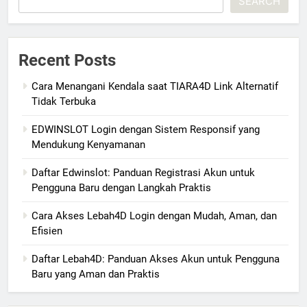
SEARCH
Recent Posts
Cara Menangani Kendala saat TIARA4D Link Alternatif
Tidak Terbuka
EDWINSLOT Login dengan Sistem Responsif yang
Mendukung Kenyamanan
Daftar Edwinslot: Panduan Registrasi Akun untuk
Pengguna Baru dengan Langkah Praktis
Cara Akses Lebah4D Login dengan Mudah, Aman, dan
Efisien
Daftar Lebah4D: Panduan Akses Akun untuk Pengguna
Baru yang Aman dan Praktis