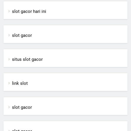
slot gacor hari ini
slot gacor
situs slot gacor
link slot
slot gacor