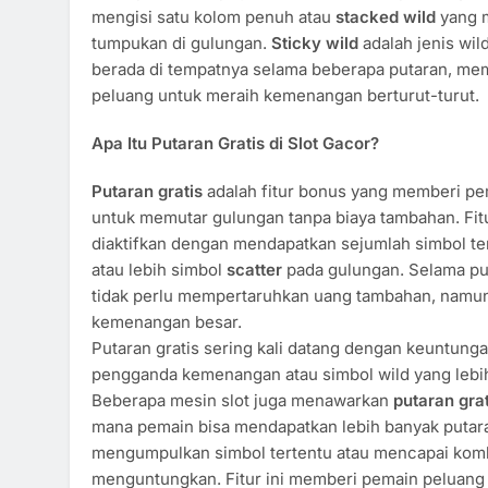
mengisi satu kolom penuh atau
stacked wild
yang 
tumpukan di gulungan.
Sticky wild
adalah jenis wil
berada di tempatnya selama beberapa putaran, mem
peluang untuk meraih kemenangan berturut-turut.
Apa Itu Putaran Gratis di Slot Gacor?
Putaran gratis
adalah fitur bonus yang memberi p
untuk memutar gulungan tanpa biaya tambahan. Fitu
diaktifkan dengan mendapatkan sejumlah simbol tert
atau lebih simbol
scatter
pada gulungan. Selama put
tidak perlu mempertaruhkan uang tambahan, namun
kemenangan besar.
Putaran gratis sering kali datang dengan keuntung
pengganda kemenangan atau simbol wild yang lebi
Beberapa mesin slot juga menawarkan
putaran grat
mana pemain bisa mendapatkan lebih banyak putara
mengumpulkan simbol tertentu atau mencapai kom
menguntungkan. Fitur ini memberi pemain peluang 