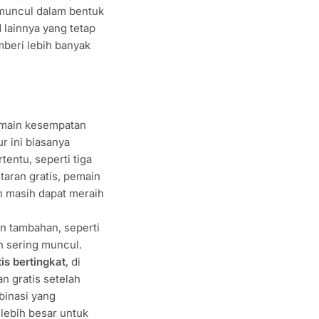
muncul dalam bentuk
d lainnya yang tetap
beri lebih banyak
emain kesempatan
r ini biasanya
entu, seperti tiga
aran gratis, pemain
 masih dapat meraih
an tambahan, seperti
h sering muncul.
is bertingkat
, di
n gratis setelah
binasi yang
lebih besar untuk