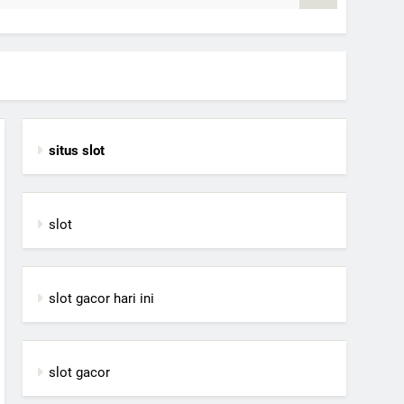
situs slot
slot
slot gacor hari ini
slot gacor