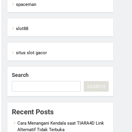
spaceman
slot88
situs slot gacor
Search
SEARCH
Recent Posts
Cara Menangani Kendala saat TIARA4D Link
Alternatif Tidak Terbuka