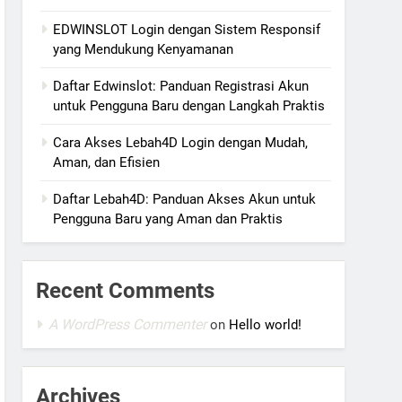
EDWINSLOT Login dengan Sistem Responsif
yang Mendukung Kenyamanan
Daftar Edwinslot: Panduan Registrasi Akun
untuk Pengguna Baru dengan Langkah Praktis
Cara Akses Lebah4D Login dengan Mudah,
Aman, dan Efisien
Daftar Lebah4D: Panduan Akses Akun untuk
Pengguna Baru yang Aman dan Praktis
Recent Comments
A WordPress Commenter
on
Hello world!
Archives