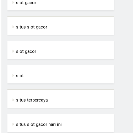
slot gacor
situs slot gacor
slot gacor
slot
situs terpercaya
situs slot gacor hari ini