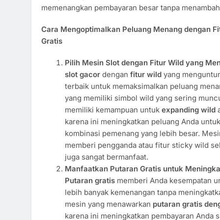
memenangkan pembayaran besar tanpa menambah 
Cara Mengoptimalkan Peluang Menang dengan Fit
Gratis
Pilih Mesin Slot dengan Fitur Wild yang M
slot gacor
dengan
fitur wild
yang menguntung
terbaik untuk memaksimalkan peluang menan
yang memiliki simbol wild yang sering muncu
memiliki kemampuan untuk
expanding wild
a
karena ini meningkatkan peluang Anda unt
kombinasi pemenang yang lebih besar. Mesi
memberi pengganda atau fitur sticky wild se
juga sangat bermanfaat.
Manfaatkan Putaran Gratis untuk Meningk
Putaran gratis
memberi Anda kesempatan u
lebih banyak kemenangan tanpa meningkatkan
mesin yang menawarkan
putaran gratis de
karena ini meningkatkan pembayaran Anda se