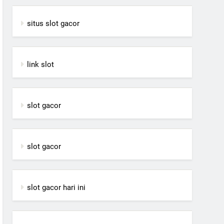
situs slot gacor
link slot
slot gacor
slot gacor
slot gacor hari ini