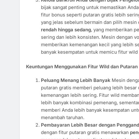
bijak sangat penting untuk memastikan And
fitur bonus seperti putaran gratis lebih ser
yang jelas sebelum bermain dan pilih mesi
rendah hingga sedang
, yang memberikan pe
sering dan lebih konsisten. Mesin dengan vol
memberikan kemenangan kecil yang lebih se
banyak kesempatan untuk memicu fitur wild d
Keuntungan Menggunakan Fitur Wild dan Putaran 
Peluang Menang Lebih Banyak
Mesin dengan
putaran gratis memberi peluang lebih besar
kemenangan lebih sering. Fitur wild memb
lebih banyak kombinasi pemenang, sementara
memberi Anda lebih banyak kesempatan unt
menambah taruhan.
Pembayaran Lebih Besar dengan Penggan
dengan fitur putaran gratis menawarkan
pen