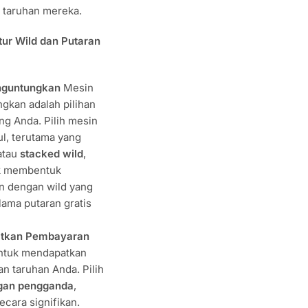
taruhan mereka.
ur Wild dan Putaran
enguntungkan
Mesin
kan adalah pilihan
g Anda. Pilih mesin
l, terutama yang
tau
stacked wild
,
uk membentuk
n dengan wild yang
lama putaran gratis
atkan Pembayaran
ntuk mendapatkan
 taruhan Anda. Pilih
ngan pengganda
,
cara signifikan.