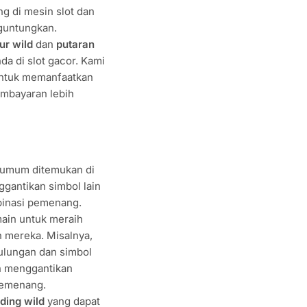
g di mesin slot dan
guntungkan.
tur wild
dan
putaran
 di slot gacor. Kami
untuk memanfaatkan
pembayaran lebih
g umum ditemukan di
gantikan simbol lain
binasi pemenang.
ain untuk meraih
 mereka. Misalnya,
ulungan dan simbol
an menggantikan
pemenang.
ding wild
yang dapat