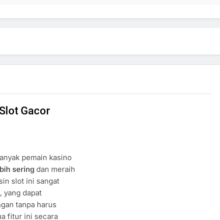
Slot Gacor
banyak pemain kasino
bih sering
dan meraih
in slot ini sangat
, yang dapat
gan tanpa harus
fitur ini secara