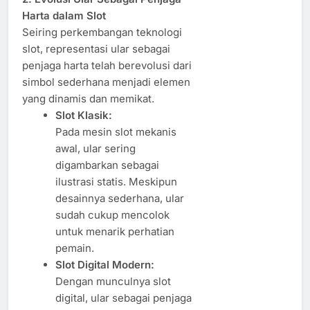
Harta dalam Slot
Seiring perkembangan teknologi
slot, representasi ular sebagai
penjaga harta telah berevolusi dari
simbol sederhana menjadi elemen
yang dinamis dan memikat.
Slot Klasik:
Pada mesin slot mekanis
awal, ular sering
digambarkan sebagai
ilustrasi statis. Meskipun
desainnya sederhana, ular
sudah cukup mencolok
untuk menarik perhatian
pemain.
Slot Digital Modern:
Dengan munculnya slot
digital, ular sebagai penjaga