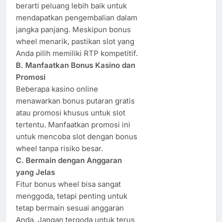
berarti peluang lebih baik untuk
mendapatkan pengembalian dalam
jangka panjang. Meskipun bonus
wheel menarik, pastikan slot yang
Anda pilih memiliki RTP kompetitif.
B. Manfaatkan Bonus Kasino dan
Promosi
Beberapa kasino online
menawarkan bonus putaran gratis
atau promosi khusus untuk slot
tertentu. Manfaatkan promosi ini
untuk mencoba slot dengan bonus
wheel tanpa risiko besar.
C. Bermain dengan Anggaran
yang Jelas
Fitur bonus wheel bisa sangat
menggoda, tetapi penting untuk
tetap bermain sesuai anggaran
Anda. Jangan tergoda untuk terus