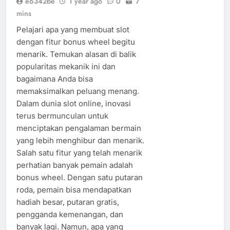
e6342be
1 year ago
0
7
mins
Pelajari apa yang membuat slot
dengan fitur bonus wheel begitu
menarik. Temukan alasan di balik
popularitas mekanik ini dan
bagaimana Anda bisa
memaksimalkan peluang menang.
Dalam dunia slot online, inovasi
terus bermunculan untuk
menciptakan pengalaman bermain
yang lebih menghibur dan menarik.
Salah satu fitur yang telah menarik
perhatian banyak pemain adalah
bonus wheel. Dengan satu putaran
roda, pemain bisa mendapatkan
hadiah besar, putaran gratis,
pengganda kemenangan, dan
banyak lagi. Namun, apa yang