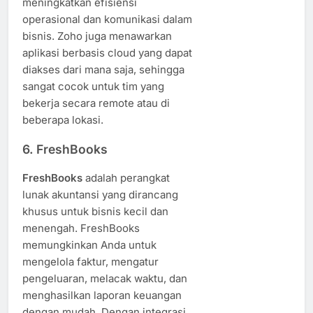
meningkatkan efisiensi
operasional dan komunikasi dalam
bisnis. Zoho juga menawarkan
aplikasi berbasis cloud yang dapat
diakses dari mana saja, sehingga
sangat cocok untuk tim yang
bekerja secara remote atau di
beberapa lokasi.
6.
FreshBooks
FreshBooks
adalah perangkat
lunak akuntansi yang dirancang
khusus untuk bisnis kecil dan
menengah. FreshBooks
memungkinkan Anda untuk
mengelola faktur, mengatur
pengeluaran, melacak waktu, dan
menghasilkan laporan keuangan
dengan mudah. Dengan integrasi