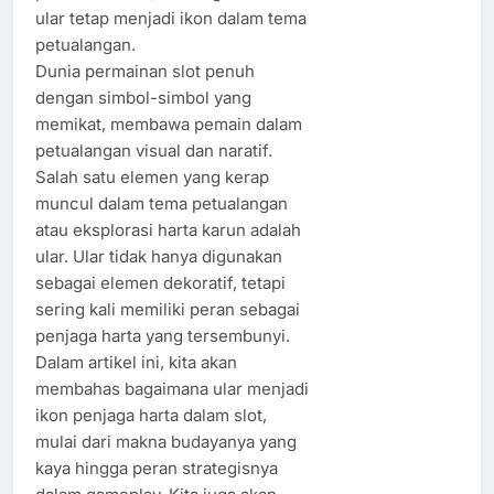
ular tetap menjadi ikon dalam tema
petualangan.
Dunia permainan slot penuh
dengan simbol-simbol yang
memikat, membawa pemain dalam
petualangan visual dan naratif.
Salah satu elemen yang kerap
muncul dalam tema petualangan
atau eksplorasi harta karun adalah
ular. Ular tidak hanya digunakan
sebagai elemen dekoratif, tetapi
sering kali memiliki peran sebagai
penjaga harta yang tersembunyi.
Dalam artikel ini, kita akan
membahas bagaimana ular menjadi
ikon penjaga harta dalam slot,
mulai dari makna budayanya yang
kaya hingga peran strategisnya