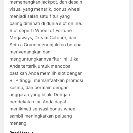
memenangkan jackpot, dan desain
visual yang menarik, bonus wheel
menjadi salah satu fitur yang
paling diminati di dunia slot online.
Slot seperti Wheel of Fortune
Megaways, Dream Catcher, dan
Spin a Grand menunjukkan betapa
menyenangkan dan
menguntungkannya fitur ini. Jika
Anda tertarik untuk mencoba,
pastikan Anda memilih slot dengan
RTP tinggi, memanfaatkan promosi
kasino, dan bermain dengan
anggaran yang bijak. Dengan
pendekatan ini, Anda dapat
menikmati sensasi bonus wheel
sambil meningkatkan peluang
menang.
Read More