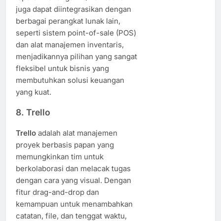
juga dapat diintegrasikan dengan
berbagai perangkat lunak lain,
seperti sistem point-of-sale (POS)
dan alat manajemen inventaris,
menjadikannya pilihan yang sangat
fleksibel untuk bisnis yang
membutuhkan solusi keuangan
yang kuat.
8.
Trello
Trello
adalah alat manajemen
proyek berbasis papan yang
memungkinkan tim untuk
berkolaborasi dan melacak tugas
dengan cara yang visual. Dengan
fitur drag-and-drop dan
kemampuan untuk menambahkan
catatan, file, dan tenggat waktu,