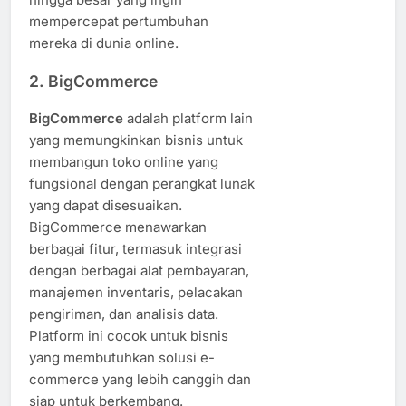
mempercepat pertumbuhan
mereka di dunia online.
2.
BigCommerce
BigCommerce
adalah platform lain
yang memungkinkan bisnis untuk
membangun toko online yang
fungsional dengan perangkat lunak
yang dapat disesuaikan.
BigCommerce menawarkan
berbagai fitur, termasuk integrasi
dengan berbagai alat pembayaran,
manajemen inventaris, pelacakan
pengiriman, dan analisis data.
Platform ini cocok untuk bisnis
yang membutuhkan solusi e-
commerce yang lebih canggih dan
siap untuk berkembang.