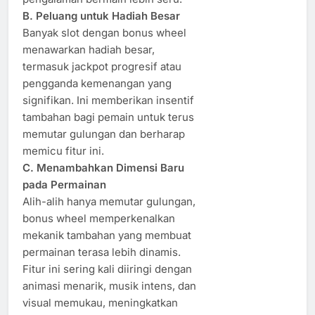
B. Peluang untuk Hadiah Besar
Banyak slot dengan bonus wheel
menawarkan hadiah besar,
termasuk jackpot progresif atau
pengganda kemenangan yang
signifikan. Ini memberikan insentif
tambahan bagi pemain untuk terus
memutar gulungan dan berharap
memicu fitur ini.
C. Menambahkan Dimensi Baru
pada Permainan
Alih-alih hanya memutar gulungan,
bonus wheel memperkenalkan
mekanik tambahan yang membuat
permainan terasa lebih dinamis.
Fitur ini sering kali diiringi dengan
animasi menarik, musik intens, dan
visual memukau, meningkatkan