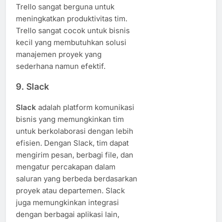
Trello sangat berguna untuk
meningkatkan produktivitas tim.
Trello sangat cocok untuk bisnis
kecil yang membutuhkan solusi
manajemen proyek yang
sederhana namun efektif.
9.
Slack
Slack
adalah platform komunikasi
bisnis yang memungkinkan tim
untuk berkolaborasi dengan lebih
efisien. Dengan Slack, tim dapat
mengirim pesan, berbagi file, dan
mengatur percakapan dalam
saluran yang berbeda berdasarkan
proyek atau departemen. Slack
juga memungkinkan integrasi
dengan berbagai aplikasi lain,