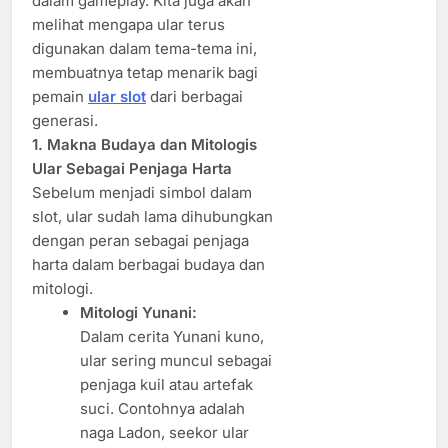
dalam gameplay. Kita juga akan
melihat mengapa ular terus
digunakan dalam tema-tema ini,
membuatnya tetap menarik bagi
pemain
ular slot
dari berbagai
generasi.
1. Makna Budaya dan Mitologis
Ular Sebagai Penjaga Harta
Sebelum menjadi simbol dalam
slot, ular sudah lama dihubungkan
dengan peran sebagai penjaga
harta dalam berbagai budaya dan
mitologi.
Mitologi Yunani:
Dalam cerita Yunani kuno,
ular sering muncul sebagai
penjaga kuil atau artefak
suci. Contohnya adalah
naga Ladon, seekor ular