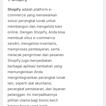
Shopify
adalah platform e-
commerce yang menawarkan
solusi perangkat lunak untuk
membangun dan mengelola toko
online. Dengan Shopify, Anda bisa
membuat situs e-commerce
sendiri, mengelola inventaris,
memproses pembayaran, serta
melacak pengiriman dan pesanan.
Shopify juga menyediakan
berbagai aplikasi tambahan yang
memungkinkan Anda
mengintegrasikan perangkat lunak
lain, seperti alat akuntansi,
perangkat pemasaran, dan layanan
pelanggan. Ini menjadikannya
pilihan utama bagi bisnis kecil
hingga besar yang ingin