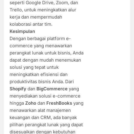
seperti Google Drive, Zoom, dan
Trello, untuk meningkatkan alur
kerja dan mempermudah
kolaborasi antar tim.
Kesimpulan
Dengan berbagai platform e-
commerce yang menawarkan
perangkat lunak untuk bisnis, Anda
dapat dengan mudah menemukan
solusi yang tepat untuk
meningkatkan efisiensi dan
produktivitas bisnis Anda. Dari
Shopify
dan
BigCommerce
yang
menyediakan solusi e-commerce
hingga
Zoho
dan
FreshBooks
yang
menawarkan alat manajemen
keuangan dan CRM, ada banyak
pilihan perangkat lunak yang dapat
disesuaikan dengan kebutuhan