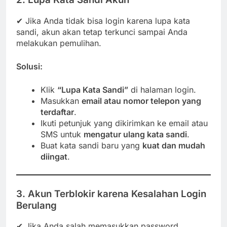
✔ Jika Anda tidak bisa login karena lupa kata
sandi, akun akan tetap terkunci sampai Anda
melakukan pemulihan.
Solusi:
Klik
“Lupa Kata Sandi”
di halaman login.
Masukkan
email atau nomor telepon yang
terdaftar
.
Ikuti petunjuk yang dikirimkan ke email atau
SMS untuk
mengatur ulang kata sandi
.
Buat kata sandi baru yang
kuat dan mudah
diingat
.
3. Akun Terblokir karena Kesalahan Login
Berulang
✔ Jika Anda salah memasukkan password