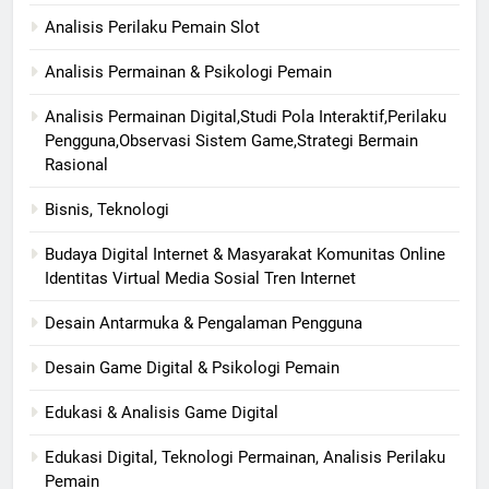
Analisis Perilaku Pemain Slot
Analisis Permainan & Psikologi Pemain
Analisis Permainan Digital,Studi Pola Interaktif,Perilaku
Pengguna,Observasi Sistem Game,Strategi Bermain
Rasional
Bisnis, Teknologi
Budaya Digital Internet & Masyarakat Komunitas Online
Identitas Virtual Media Sosial Tren Internet
Desain Antarmuka & Pengalaman Pengguna
Desain Game Digital & Psikologi Pemain
Edukasi & Analisis Game Digital
Edukasi Digital, Teknologi Permainan, Analisis Perilaku
Pemain