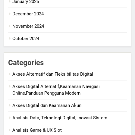
January 2025
December 2024
November 2024
October 2024
Categories
Akses Alternatif dan Fleksibilitas Digital
Akses Digital Alternatif,Keamanan Navigasi
Online,Panduan Pengguna Modern
Akses Digital dan Keamanan Akun
Analisis Data, Teknologi Digital, Inovasi Sistem
Analisis Game & UX Slot