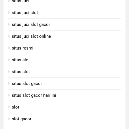
situs judi
situs judi slot
situs judi slot gacor
situs judi slot online
situs resmi
situs slo
situs slot
situs slot gacor
situs slot gacor hari ini
slot
slot gacor