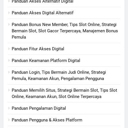
Panduan Akses Alternatif Digital
Panduan Akses Digital Alternatif
Panduan Bonus New Member, Tips Slot Online, Strategi
Bermain Slot, Slot Gacor Terpercaya, Manajemen Bonus
Pemula
Panduan Fitur Akses Digital
Panduan Keamanan Platform Digital
Panduan Login, Tips Bermain Judi Online, Strategi
Pemula, Keamanan Akun, Pengalaman Pengguna
Panduan Memilih Situs, Strategi Bermain Slot, Tips Slot
Online, Keamanan Akun, Slot Online Terpercaya
Panduan Pengalaman Digital
Panduan Pengguna & Akses Platform