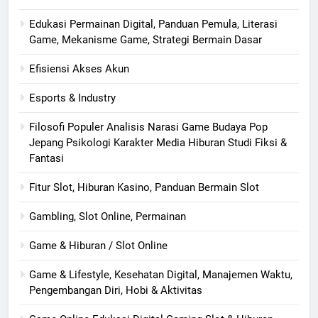
Edukasi Permainan Digital, Panduan Pemula, Literasi
Game, Mekanisme Game, Strategi Bermain Dasar
Efisiensi Akses Akun
Esports & Industry
Filosofi Populer Analisis Narasi Game Budaya Pop
Jepang Psikologi Karakter Media Hiburan Studi Fiksi &
Fantasi
Fitur Slot, Hiburan Kasino, Panduan Bermain Slot
Gambling, Slot Online, Permainan
Game & Hiburan / Slot Online
Game & Lifestyle, Kesehatan Digital, Manajemen Waktu,
Pengembangan Diri, Hobi & Aktivitas