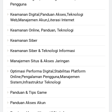
Pengguna
Keamanan Digital,Panduan Akses,Teknologi
Web,Manajemen Akun,Literasi Internet
Keamanan Online, Panduan, Teknologi
Keamanan Siber
Keamanan Siber & Teknologi Informasi
Manajemen Situs & Akses Jaringan
Optimasi Performa Digital,Stabilitas Platform
Online,Pengalaman Pengguna,Manajemen
Sistem,Infrastruktur Teknologi
Panduan & Tips Game
Panduan Akses Akun