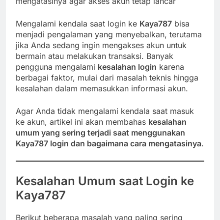
mengatasinya agar akses akun tetap lancar
Mengalami kendala saat login ke
Kaya787
bisa
menjadi pengalaman yang menyebalkan, terutama
jika Anda sedang ingin mengakses akun untuk
bermain atau melakukan transaksi. Banyak
pengguna mengalami
kesalahan login
karena
berbagai faktor, mulai dari masalah teknis hingga
kesalahan dalam memasukkan informasi akun.
Agar Anda tidak mengalami kendala saat masuk
ke akun, artikel ini akan membahas
kesalahan
umum yang sering terjadi saat menggunakan
Kaya787 login dan bagaimana cara mengatasinya
.
Kesalahan Umum saat Login ke
Kaya787
Berikut beberapa masalah yang paling sering