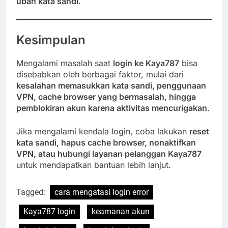
ubah kata sandi
.
Kesimpulan
Mengalami masalah saat
login ke Kaya787
bisa
disebabkan oleh berbagai faktor, mulai dari
kesalahan memasukkan kata sandi, penggunaan
VPN, cache browser yang bermasalah, hingga
pemblokiran akun karena aktivitas mencurigakan
.
Jika mengalami kendala login, coba lakukan
reset
kata sandi, hapus cache browser, nonaktifkan
VPN, atau hubungi layanan pelanggan Kaya787
untuk mendapatkan bantuan lebih lanjut.
Tagged:
cara mengatasi login error
Kaya787 login
keamanan akun