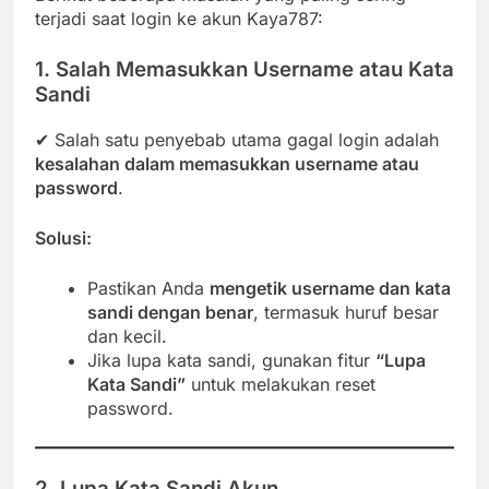
terjadi saat login ke akun Kaya787:
1. Salah Memasukkan Username atau Kata
Sandi
✔ Salah satu penyebab utama gagal login adalah
kesalahan dalam memasukkan username atau
password
.
Solusi:
Pastikan Anda
mengetik username dan kata
sandi dengan benar
, termasuk huruf besar
dan kecil.
Jika lupa kata sandi, gunakan fitur
“Lupa
Kata Sandi”
untuk melakukan reset
password.
2. Lupa Kata Sandi Akun