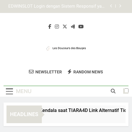
Skip
Daftar Edwinslot: Panduan Registrasi Akun untuk
to
Pengguna Baru dengan Langkah Praktis
content
Cara Akses Lebah4D Login dengan Mudah, Aman,
dan Efisien
Cara Menangani Kendala saat TIARA4D Link
Alternatif Tidak Terbuka
EDWINSLOT Login dengan Sistem Responsif yang
Mendukung Kenyamanan
Daftar Edwinslot: Panduan Registrasi Akun untuk
Pengguna Baru dengan Langkah Praktis
Les Douceurs
Nikmati Kue Dan Pastry Lezat Di Les
Cara Akses Lebah4D Login dengan Mudah, Aman,
NEWSLETTER
RANDOM NEWS
Des Bauges
dan Efisien
Douceurs Des Bauges.
MENU
ra Menangani Kendala saat TIARA4D Link Alternatif Tidak Te
HEADLINES
Weeks Ago