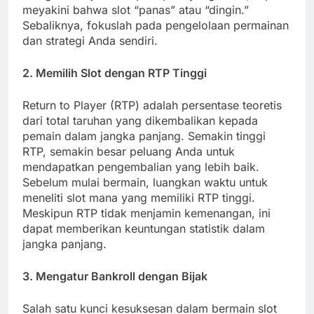
meyakini bahwa slot “panas” atau “dingin.”
Sebaliknya, fokuslah pada pengelolaan permainan
dan strategi Anda sendiri.
2. Memilih Slot dengan RTP Tinggi
Return to Player (RTP) adalah persentase teoretis
dari total taruhan yang dikembalikan kepada
pemain dalam jangka panjang. Semakin tinggi
RTP, semakin besar peluang Anda untuk
mendapatkan pengembalian yang lebih baik.
Sebelum mulai bermain, luangkan waktu untuk
meneliti slot mana yang memiliki RTP tinggi.
Meskipun RTP tidak menjamin kemenangan, ini
dapat memberikan keuntungan statistik dalam
jangka panjang.
3. Mengatur Bankroll dengan Bijak
Salah satu kunci kesuksesan dalam bermain slot