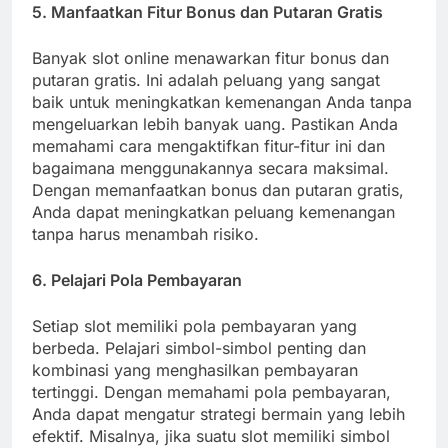
5. Manfaatkan Fitur Bonus dan Putaran Gratis
Banyak slot online menawarkan fitur bonus dan
putaran gratis. Ini adalah peluang yang sangat
baik untuk meningkatkan kemenangan Anda tanpa
mengeluarkan lebih banyak uang. Pastikan Anda
memahami cara mengaktifkan fitur-fitur ini dan
bagaimana menggunakannya secara maksimal.
Dengan memanfaatkan bonus dan putaran gratis,
Anda dapat meningkatkan peluang kemenangan
tanpa harus menambah risiko.
6. Pelajari Pola Pembayaran
Setiap slot memiliki pola pembayaran yang
berbeda. Pelajari simbol-simbol penting dan
kombinasi yang menghasilkan pembayaran
tertinggi. Dengan memahami pola pembayaran,
Anda dapat mengatur strategi bermain yang lebih
efektif. Misalnya, jika suatu slot memiliki simbol