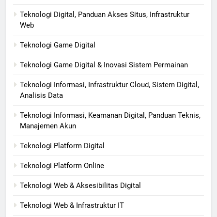
Teknologi Digital, Panduan Akses Situs, Infrastruktur
Web
Teknologi Game Digital
Teknologi Game Digital & Inovasi Sistem Permainan
Teknologi Informasi, Infrastruktur Cloud, Sistem Digital,
Analisis Data
Teknologi Informasi, Keamanan Digital, Panduan Teknis,
Manajemen Akun
Teknologi Platform Digital
Teknologi Platform Online
Teknologi Web & Aksesibilitas Digital
Teknologi Web & Infrastruktur IT