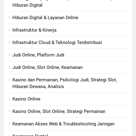
Hiburan Digital
Hiburan Digital & Layanan Online
Infrastruktur & Kinerja
Infrastruktur Cloud & Teknologi Terdistribusi
Judi Online, Platform Judi
Judi Online, Slot Online, Keamanan
Kasino dan Permainan, Psikologi Judi, Strategi Slot,
Hiburan Dewasa, Analisis
Kasino Online
Kasino Online, Slot Online, Strategi Permainan
Keamanan Akses Web & Troubleshooting Jaringan