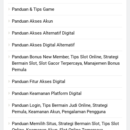
Panduan & Tips Game
Panduan Akses Akun
Panduan Akses Alternatif Digital
Panduan Akses Digital Alternatif
Panduan Bonus New Member, Tips Slot Online, Strategi
Bermain Slot, Slot Gacor Terpercaya, Manajemen Bonus
Pemula
Panduan Fitur Akses Digital
Panduan Keamanan Platform Digital
Panduan Login, Tips Bermain Judi Online, Strategi
Pemula, Keamanan Akun, Pengalaman Pengguna
Panduan Memilih Situs, Strategi Bermain Slot, Tips Slot