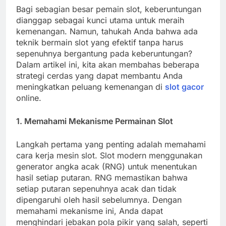
Bagi sebagian besar pemain slot, keberuntungan
dianggap sebagai kunci utama untuk meraih
kemenangan. Namun, tahukah Anda bahwa ada
teknik bermain slot yang efektif tanpa harus
sepenuhnya bergantung pada keberuntungan?
Dalam artikel ini, kita akan membahas beberapa
strategi cerdas yang dapat membantu Anda
meningkatkan peluang kemenangan di
slot gacor
online.
1. Memahami Mekanisme Permainan Slot
Langkah pertama yang penting adalah memahami
cara kerja mesin slot. Slot modern menggunakan
generator angka acak (RNG) untuk menentukan
hasil setiap putaran. RNG memastikan bahwa
setiap putaran sepenuhnya acak dan tidak
dipengaruhi oleh hasil sebelumnya. Dengan
memahami mekanisme ini, Anda dapat
menghindari jebakan pola pikir yang salah, seperti