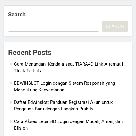
Search
SEARCH
Recent Posts
Cara Menangani Kendala saat TIARA4D Link Alternatif
Tidak Terbuka
EDWINSLOT Login dengan Sistem Responsif yang
Mendukung Kenyamanan
Daftar Edwinslot: Panduan Registrasi Akun untuk
Pengguna Baru dengan Langkah Praktis
Cara Akses Lebah4D Login dengan Mudah, Aman, dan
Efisien