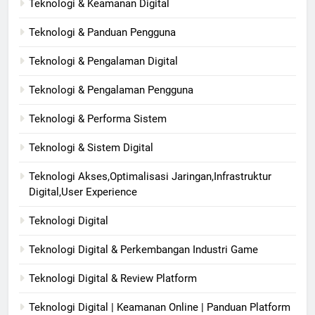
Teknologi & Keamanan Digital
Teknologi & Panduan Pengguna
Teknologi & Pengalaman Digital
Teknologi & Pengalaman Pengguna
Teknologi & Performa Sistem
Teknologi & Sistem Digital
Teknologi Akses,Optimalisasi Jaringan,Infrastruktur
Digital,User Experience
Teknologi Digital
Teknologi Digital & Perkembangan Industri Game
Teknologi Digital & Review Platform
Teknologi Digital | Keamanan Online | Panduan Platform