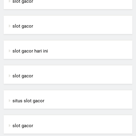
slot gacor
slot gacor
slot gacor hari ini
slot gacor
situs slot gacor
slot gacor