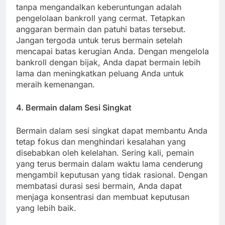
tanpa mengandalkan keberuntungan adalah
pengelolaan bankroll yang cermat. Tetapkan
anggaran bermain dan patuhi batas tersebut.
Jangan tergoda untuk terus bermain setelah
mencapai batas kerugian Anda. Dengan mengelola
bankroll dengan bijak, Anda dapat bermain lebih
lama dan meningkatkan peluang Anda untuk
meraih kemenangan.
4. Bermain dalam Sesi Singkat
Bermain dalam sesi singkat dapat membantu Anda
tetap fokus dan menghindari kesalahan yang
disebabkan oleh kelelahan. Sering kali, pemain
yang terus bermain dalam waktu lama cenderung
mengambil keputusan yang tidak rasional. Dengan
membatasi durasi sesi bermain, Anda dapat
menjaga konsentrasi dan membuat keputusan
yang lebih baik.