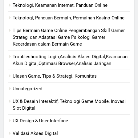
Teknologi, Keamanan Internet, Panduan Online
Teknologi, Panduan Bermain, Permainan Kasino Online
Tips Bermain Game Online Pengembangan Skill Gamer
Strategi dan Adaptasi Game Psikologi Gamer
Kecerdasan dalam Bermain Game
Troubleshooting Login,Analisis Akses Digital,Keamanan
Akun Digital,Optimasi Browser,Analisis Jaringan
Ulasan Game, Tips & Strategi, Komunitas
Uncategorized
UX & Desain Interaktif, Teknologi Game Mobile, Inovasi
Slot Digital
UX Design & User Interface
Validasi Akses Digital