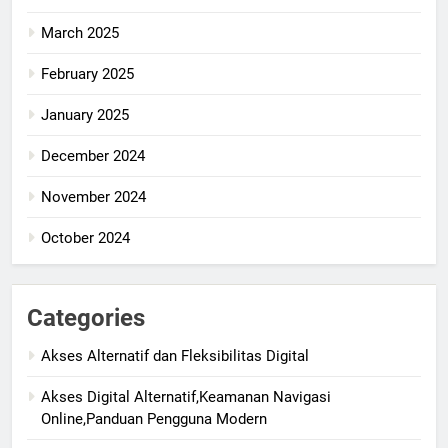
March 2025
February 2025
January 2025
December 2024
November 2024
October 2024
Categories
Akses Alternatif dan Fleksibilitas Digital
Akses Digital Alternatif,Keamanan Navigasi
Online,Panduan Pengguna Modern