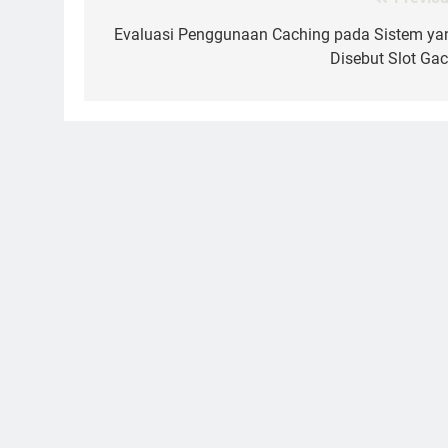
Post
navigation
Evaluasi Penggunaan Caching pada Sistem ya
Disebut Slot Gac