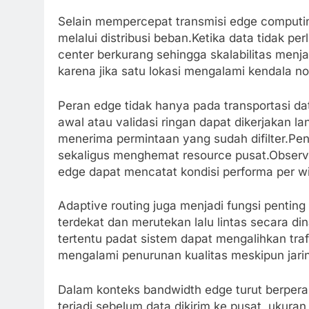
Selain mempercepat transmisi edge computi
melalui distribusi beban.Ketika data tidak pe
center berkurang sehingga skalabilitas menja
karena jika satu lokasi mengalami kendala no
Peran edge tidak hanya pada transportasi da
awal atau validasi ringan dapat dikerjakan 
menerima permintaan yang sudah difilter.Pe
sekaligus menghemat resource pusat.Observabi
edge dapat mencatat kondisi performa per w
Adaptive routing juga menjadi fungsi pentin
terdekat dan merutekan lalu lintas secara dina
tertentu padat sistem dapat mengalihkan tra
mengalami penurunan kualitas meskipun jarin
Dalam konteks bandwidth edge turut berpera
terjadi sebelum data dikirim ke pusat, ukuran