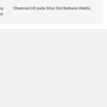
ng
Observasi UX pada Situs Slot Berbasis WebGL
or