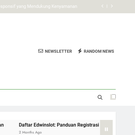
esponsif yang Mendukung Kenyamanan
 Pengguna Baru dengan Langkah Praktis
ogin dengan Mudah, Aman, dan Efisien
TIARA4D Link Alternatif Tidak Terbuka
NEWSLETTER
RANDOM NEWS
esponsif yang Mendukung Kenyamanan
 Pengguna Baru dengan Langkah Praktis
ogin dengan Mudah, Aman, dan Efisien
ar Edwinslot: Panduan Registrasi Akun untuk Pengguna Baru 
ths Ago