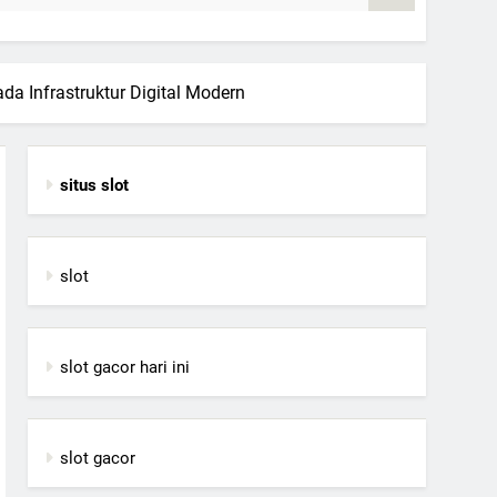
a Infrastruktur Digital Modern
situs slot
slot
slot gacor hari ini
slot gacor