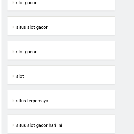
slot gacor
situs slot gacor
slot gacor
slot
situs terpercaya
situs slot gacor hari ini