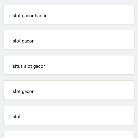
slot gacor hari ini
slot gacor
situs slot gacor
slot gacor
slot