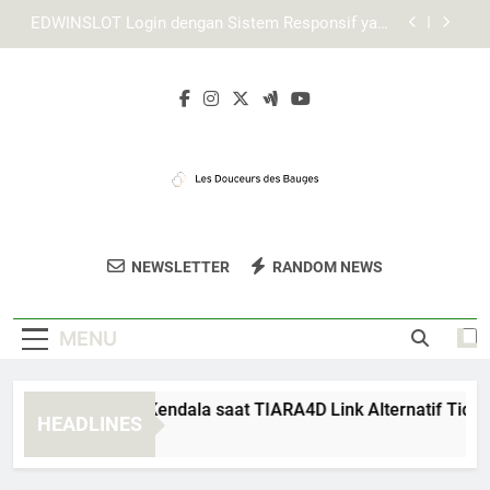
Skip
Daftar Edwinslot: Panduan Registrasi Akun untuk
to
Pengguna Baru dengan Langkah Praktis
content
Cara Akses Lebah4D Login dengan Mudah, Aman,
dan Efisien
Cara Menangani Kendala saat TIARA4D Link
Alternatif Tidak Terbuka
EDWINSLOT Login dengan Sistem Responsif yang
Mendukung Kenyamanan
Daftar Edwinslot: Panduan Registrasi Akun untuk
Pengguna Baru dengan Langkah Praktis
Les Douceurs
Nikmati Kue Dan Pastry Lezat Di Les
Cara Akses Lebah4D Login dengan Mudah, Aman,
NEWSLETTER
RANDOM NEWS
Des Bauges
dan Efisien
Douceurs Des Bauges.
MENU
ra Menangani Kendala saat TIARA4D Link Alternatif Tidak Te
HEADLINES
Weeks Ago