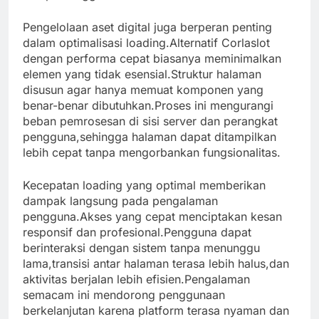
Pengelolaan aset digital juga berperan penting
dalam optimalisasi loading.Alternatif Corlaslot
dengan performa cepat biasanya meminimalkan
elemen yang tidak esensial.Struktur halaman
disusun agar hanya memuat komponen yang
benar-benar dibutuhkan.Proses ini mengurangi
beban pemrosesan di sisi server dan perangkat
pengguna,sehingga halaman dapat ditampilkan
lebih cepat tanpa mengorbankan fungsionalitas.
Kecepatan loading yang optimal memberikan
dampak langsung pada pengalaman
pengguna.Akses yang cepat menciptakan kesan
responsif dan profesional.Pengguna dapat
berinteraksi dengan sistem tanpa menunggu
lama,transisi antar halaman terasa lebih halus,dan
aktivitas berjalan lebih efisien.Pengalaman
semacam ini mendorong penggunaan
berkelanjutan karena platform terasa nyaman dan