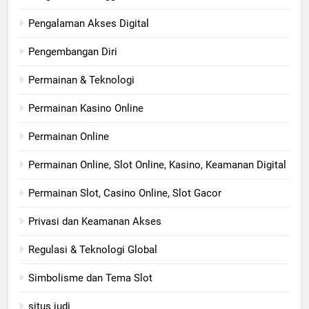
Pengalaman Akses Digital
Pengembangan Diri
Permainan & Teknologi
Permainan Kasino Online
Permainan Online
Permainan Online, Slot Online, Kasino, Keamanan Digital
Permainan Slot, Casino Online, Slot Gacor
Privasi dan Keamanan Akses
Regulasi & Teknologi Global
Simbolisme dan Tema Slot
situs judi