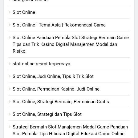
Slot Online
Slot Online | Tema Asia | Rekomendasi Game
Slot Online Panduan Pemula Slot Strategi Bermain Game
Tips dan Trik Kasino Digital Manajemen Modal dan
Risiko
slot online resmi terpercaya
Slot Online, Judi Online, Tips & Trik Slot
Slot Online, Permainan Kasino, Judi Online
Slot Online, Strategi Bermain, Permainan Gratis
Slot Online, Strategi dan Tips Slot
Strategi Bermain Slot Manajemen Modal Game Panduan
Slot Pemula Tips Hiburan Digital Edukasi Game Online