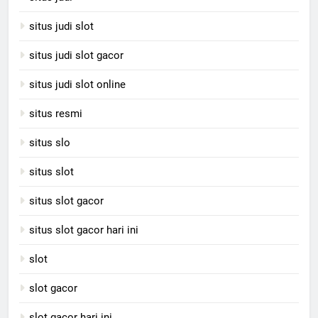
situs judi slot
situs judi slot gacor
situs judi slot online
situs resmi
situs slo
situs slot
situs slot gacor
situs slot gacor hari ini
slot
slot gacor
slot gacor hari ini