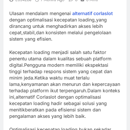
Ulasan mendalam mengenai
alternatif corlaslot
dengan optimalisasi kecepatan loading,yang
dirancang untuk menghadirkan akses lebih
cepat,stabil,dan konsisten melalui pengelolaan
sistem yang efisien.
Kecepatan loading menjadi salah satu faktor
penentu utama dalam kualitas sebuah platform
digital.Pengguna modern memiliki ekspektasi
tinggi terhadap respons sistem yang cepat dan
minim jeda.Ketika waktu muat terlalu
lama,kenyamanan akan menurun dan kepercayaan
terhadap platform ikut terpengaruh.Dalam konteks
ini,alternatif Corlaslot dengan optimalisasi
kecepatan loading hadir sebagai solusi yang
menitikberatkan pada efisiensi sistem dan
pengalaman akses yang lebih baik.
Optimalisasi kecepatan loading bukan sekadar