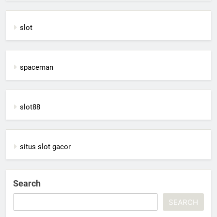
slot
spaceman
slot88
situs slot gacor
Search
SEARCH