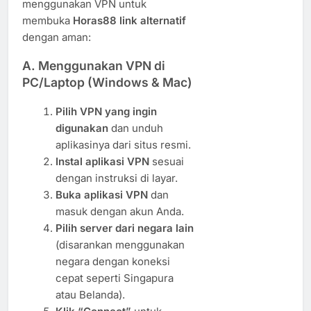
menggunakan VPN untuk
membuka
Horas88 link alternatif
dengan aman:
A. Menggunakan VPN di
PC/Laptop (Windows & Mac)
Pilih VPN yang ingin
digunakan
dan unduh
aplikasinya dari situs resmi.
Instal aplikasi VPN
sesuai
dengan instruksi di layar.
Buka aplikasi VPN
dan
masuk dengan akun Anda.
Pilih server dari negara lain
(disarankan menggunakan
negara dengan koneksi
cepat seperti Singapura
atau Belanda).