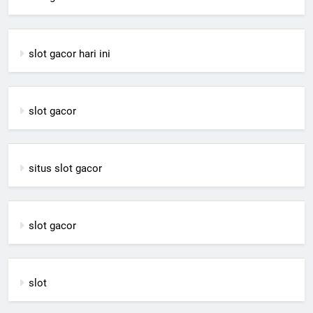
slot gacor hari ini
slot gacor
situs slot gacor
slot gacor
slot