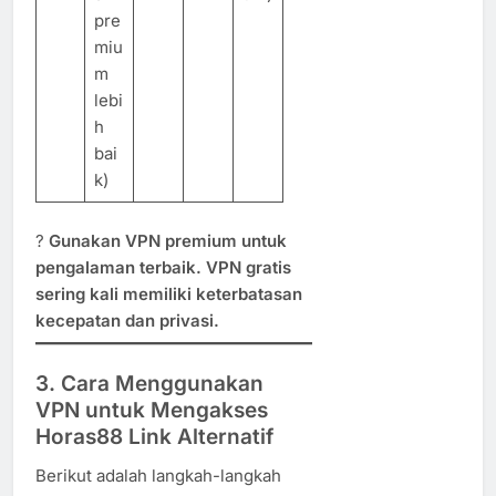
pre
miu
m
lebi
h
bai
k)
?
Gunakan VPN premium untuk
pengalaman terbaik. VPN gratis
sering kali memiliki keterbatasan
kecepatan dan privasi.
3. Cara Menggunakan
VPN untuk Mengakses
Horas88 Link Alternatif
Berikut adalah langkah-langkah