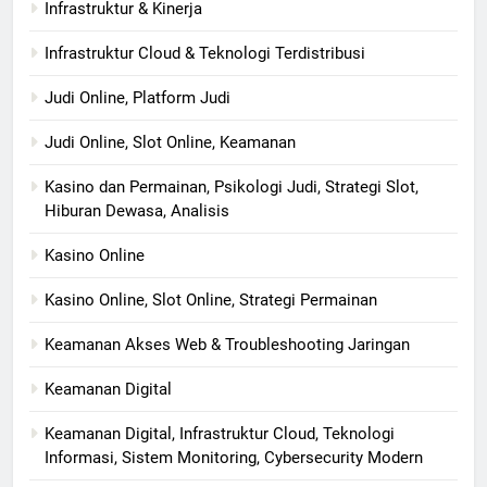
Infrastruktur & Kinerja
Infrastruktur Cloud & Teknologi Terdistribusi
Judi Online, Platform Judi
Judi Online, Slot Online, Keamanan
Kasino dan Permainan, Psikologi Judi, Strategi Slot,
Hiburan Dewasa, Analisis
Kasino Online
Kasino Online, Slot Online, Strategi Permainan
Keamanan Akses Web & Troubleshooting Jaringan
Keamanan Digital
Keamanan Digital, Infrastruktur Cloud, Teknologi
Informasi, Sistem Monitoring, Cybersecurity Modern