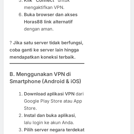
Klik “Connect”
untuk
mengaktifkan VPN.
Buka browser dan akses
Horas88 link alternatif
dengan aman.
?
Jika satu server tidak berfungsi,
coba ganti ke server lain hingga
mendapatkan koneksi terbaik.
B. Menggunakan VPN di
Smartphone (Android & iOS)
Download aplikasi VPN
dari
Google Play Store atau App
Store.
Instal dan buka aplikasi
,
lalu login ke akun Anda.
Pilih server negara terdekat