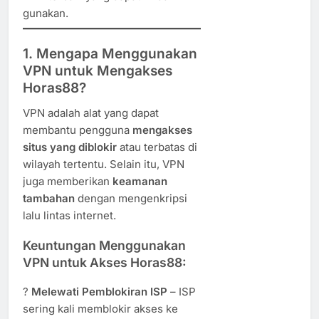
gunakan.
1. Mengapa Menggunakan
VPN untuk Mengakses
Horas88?
VPN adalah alat yang dapat
membantu pengguna
mengakses
situs yang diblokir
atau terbatas di
wilayah tertentu. Selain itu, VPN
juga memberikan
keamanan
tambahan
dengan mengenkripsi
lalu lintas internet.
Keuntungan Menggunakan
VPN untuk Akses Horas88:
?
Melewati Pemblokiran ISP
– ISP
sering kali memblokir akses ke