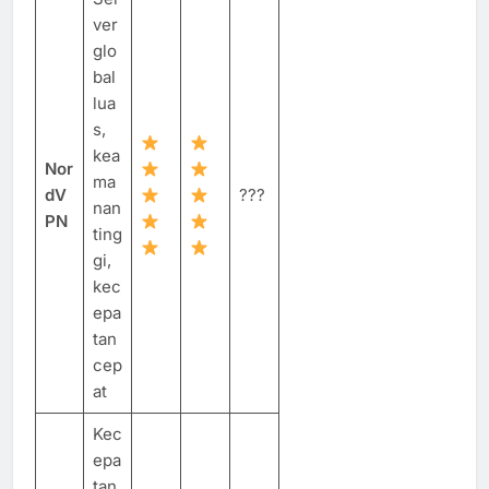
ver
glo
bal
lua
s,
kea
Nor
ma
dV
???
nan
PN
ting
gi,
kec
epa
tan
cep
at
Kec
epa
tan