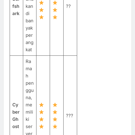
fsh
kan
??
ark
di
ban
yak
per
ang
kat
Ra
ma
h
pen
ggu
na,
Cy
me
ber
mili
???
Gh
ki
ost
ser
ver