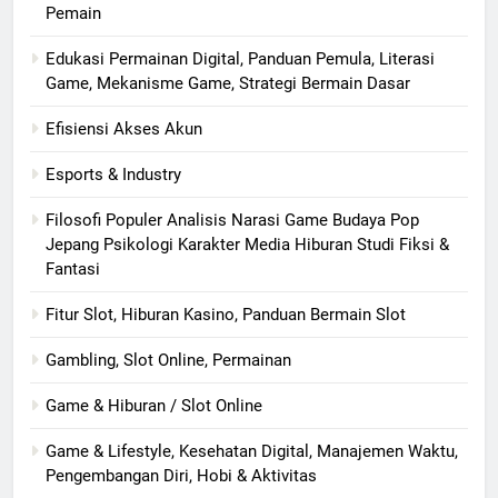
Pemain
Edukasi Permainan Digital, Panduan Pemula, Literasi
Game, Mekanisme Game, Strategi Bermain Dasar
Efisiensi Akses Akun
Esports & Industry
Filosofi Populer Analisis Narasi Game Budaya Pop
Jepang Psikologi Karakter Media Hiburan Studi Fiksi &
Fantasi
Fitur Slot, Hiburan Kasino, Panduan Bermain Slot
Gambling, Slot Online, Permainan
Game & Hiburan / Slot Online
Game & Lifestyle, Kesehatan Digital, Manajemen Waktu,
Pengembangan Diri, Hobi & Aktivitas