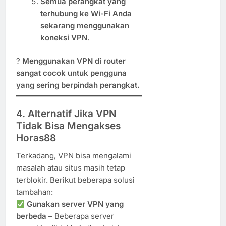
Semua perangkat yang
terhubung ke Wi-Fi Anda
sekarang menggunakan
koneksi VPN
.
?
Menggunakan VPN di router
sangat cocok untuk pengguna
yang sering berpindah perangkat.
4. Alternatif Jika VPN
Tidak Bisa Mengakses
Horas88
Terkadang, VPN bisa mengalami
masalah atau situs masih tetap
terblokir. Berikut beberapa solusi
tambahan:
Gunakan server VPN yang
berbeda
– Beberapa server