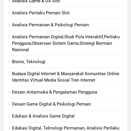
Analisis Game & UX Slot
Analisis Perilaku Pemain Slot
Analisis Permainan & Psikologi Pemain
Analisis Permainan Digital,Studi Pola Interaktif,Perilaku
Pengguna,Observasi Sistem Game,Strategi Bermain
Rasional
Bisnis, Teknologi
Budaya Digital Internet & Masyarakat Komunitas Online
Identitas Virtual Media Sosial Tren Internet
Desain Antarmuka & Pengalaman Pengguna
Desain Game Digital & Psikologi Pemain
Edukasi & Analisis Game Digital
Edukasi Digital, Teknologi Permainan, Analisis Perilaku