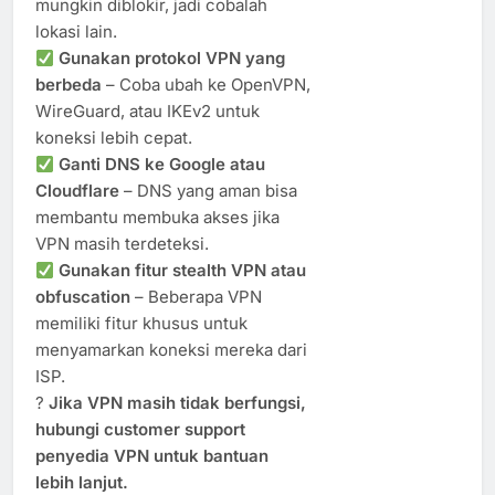
mungkin diblokir, jadi cobalah
lokasi lain.
Gunakan protokol VPN yang
berbeda
– Coba ubah ke OpenVPN,
WireGuard, atau IKEv2 untuk
koneksi lebih cepat.
Ganti DNS ke Google atau
Cloudflare
– DNS yang aman bisa
membantu membuka akses jika
VPN masih terdeteksi.
Gunakan fitur stealth VPN atau
obfuscation
– Beberapa VPN
memiliki fitur khusus untuk
menyamarkan koneksi mereka dari
ISP.
?
Jika VPN masih tidak berfungsi,
hubungi customer support
penyedia VPN untuk bantuan
lebih lanjut.