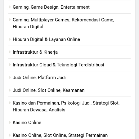
Gaming, Game Design, Entertainment
Gaming, Multiplayer Games, Rekomendasi Game,
Hiburan Digital
Hiburan Digital & Layanan Online
Infrastruktur & Kinerja
Infrastruktur Cloud & Teknologi Terdistribusi
Judi Online, Platform Judi
Judi Online, Slot Online, Keamanan
Kasino dan Permainan, Psikologi Judi, Strategi Slot,
Hiburan Dewasa, Analisis
Kasino Online
Kasino Online, Slot Online, Strategi Permainan