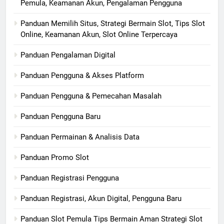
Pemula, Keamanan Akun, Pengalaman Pengguna
Panduan Memilih Situs, Strategi Bermain Slot, Tips Slot
Online, Keamanan Akun, Slot Online Terpercaya
Panduan Pengalaman Digital
Panduan Pengguna & Akses Platform
Panduan Pengguna & Pemecahan Masalah
Panduan Pengguna Baru
Panduan Permainan & Analisis Data
Panduan Promo Slot
Panduan Registrasi Pengguna
Panduan Registrasi, Akun Digital, Pengguna Baru
Panduan Slot Pemula Tips Bermain Aman Strategi Slot