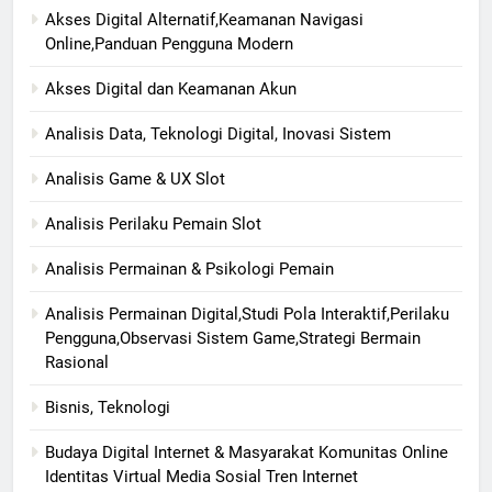
Akses Digital Alternatif,Keamanan Navigasi
Online,Panduan Pengguna Modern
Akses Digital dan Keamanan Akun
Analisis Data, Teknologi Digital, Inovasi Sistem
Analisis Game & UX Slot
Analisis Perilaku Pemain Slot
Analisis Permainan & Psikologi Pemain
Analisis Permainan Digital,Studi Pola Interaktif,Perilaku
Pengguna,Observasi Sistem Game,Strategi Bermain
Rasional
Bisnis, Teknologi
Budaya Digital Internet & Masyarakat Komunitas Online
Identitas Virtual Media Sosial Tren Internet