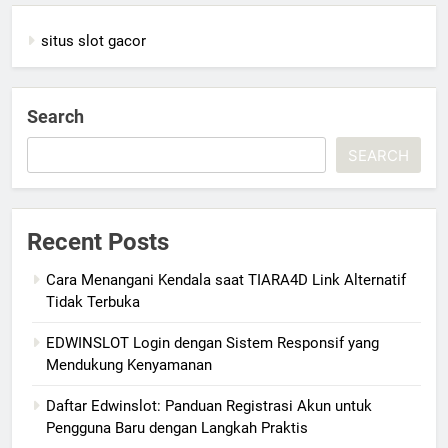
situs slot gacor
Search
SEARCH
Recent Posts
Cara Menangani Kendala saat TIARA4D Link Alternatif
Tidak Terbuka
EDWINSLOT Login dengan Sistem Responsif yang
Mendukung Kenyamanan
Daftar Edwinslot: Panduan Registrasi Akun untuk
Pengguna Baru dengan Langkah Praktis