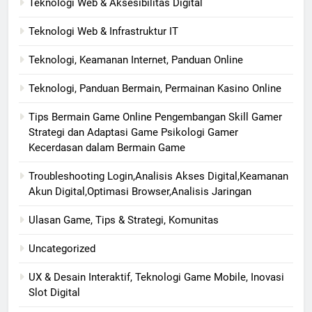
Teknologi Web & Aksesibilitas Digital
Teknologi Web & Infrastruktur IT
Teknologi, Keamanan Internet, Panduan Online
Teknologi, Panduan Bermain, Permainan Kasino Online
Tips Bermain Game Online Pengembangan Skill Gamer
Strategi dan Adaptasi Game Psikologi Gamer
Kecerdasan dalam Bermain Game
Troubleshooting Login,Analisis Akses Digital,Keamanan
Akun Digital,Optimasi Browser,Analisis Jaringan
Ulasan Game, Tips & Strategi, Komunitas
Uncategorized
UX & Desain Interaktif, Teknologi Game Mobile, Inovasi
Slot Digital