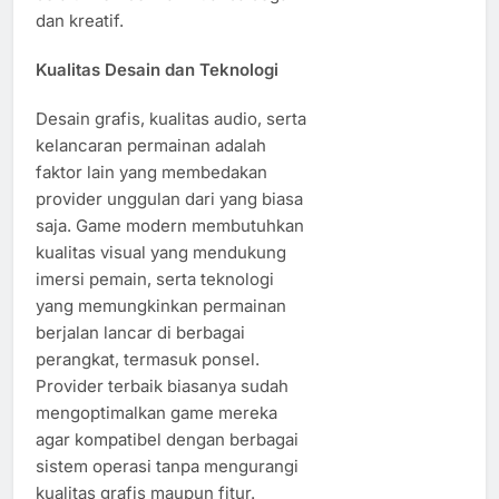
dan kreatif.
Kualitas Desain dan Teknologi
Desain grafis, kualitas audio, serta
kelancaran permainan adalah
faktor lain yang membedakan
provider unggulan dari yang biasa
saja. Game modern membutuhkan
kualitas visual yang mendukung
imersi pemain, serta teknologi
yang memungkinkan permainan
berjalan lancar di berbagai
perangkat, termasuk ponsel.
Provider terbaik biasanya sudah
mengoptimalkan game mereka
agar kompatibel dengan berbagai
sistem operasi tanpa mengurangi
kualitas grafis maupun fitur.