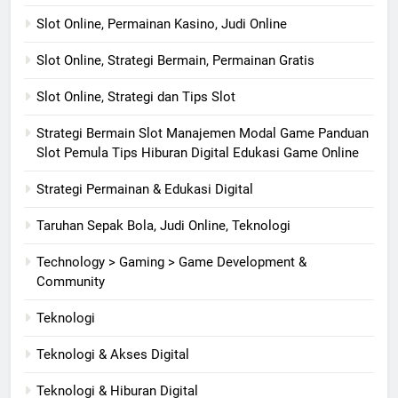
Slot Online, Permainan Kasino, Judi Online
Slot Online, Strategi Bermain, Permainan Gratis
Slot Online, Strategi dan Tips Slot
Strategi Bermain Slot Manajemen Modal Game Panduan
Slot Pemula Tips Hiburan Digital Edukasi Game Online
Strategi Permainan & Edukasi Digital
Taruhan Sepak Bola, Judi Online, Teknologi
Technology > Gaming > Game Development &
Community
Teknologi
Teknologi & Akses Digital
Teknologi & Hiburan Digital