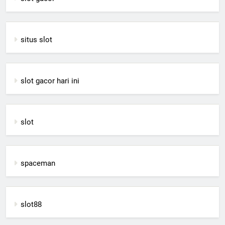
situs slot
slot gacor hari ini
slot
spaceman
slot88