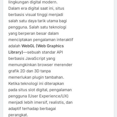
lingkungan digital modern.
Dalam era digital saat ini, situs
berbasis visual tinggi menjadi
salah satu daya tarik utama bagi
pengguna. Salah satu teknologi
yang berperan besar dalam
menciptakan pengalaman interaktif
adalah
WebGL (Web Graphics
Library)
—sebuah standar API
berbasis JavaScript yang
memungkinkan browser merender
grafik 2D dan 3D tanpa
memerlukan plugin tambahan.
Ketika teknologi ini diterapkan
pada situs slot digital, pengalaman
pengguna (User Experience/UX)
menjadi lebih imersif, realistis, dan
adaptif terhadap berbagai
perangkat.