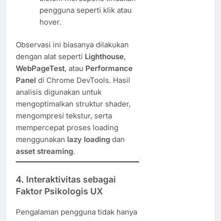
pengguna seperti klik atau
hover.
Observasi ini biasanya dilakukan
dengan alat seperti
Lighthouse
,
WebPageTest
, atau
Performance
Panel
di Chrome DevTools. Hasil
analisis digunakan untuk
mengoptimalkan struktur shader,
mengompresi tekstur, serta
mempercepat proses loading
menggunakan
lazy loading
dan
asset streaming
.
4. Interaktivitas sebagai
Faktor Psikologis UX
Pengalaman pengguna tidak hanya