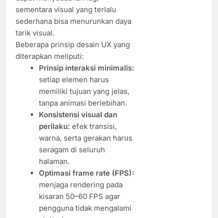
sementara visual yang terlalu
sederhana bisa menurunkan daya
tarik visual.
Beberapa prinsip desain UX yang
diterapkan meliputi:
Prinsip interaksi minimalis:
setiap elemen harus
memiliki tujuan yang jelas,
tanpa animasi berlebihan.
Konsistensi visual dan
perilaku:
efek transisi,
warna, serta gerakan harus
seragam di seluruh
halaman.
Optimasi frame rate (FPS):
menjaga rendering pada
kisaran 50–60 FPS agar
pengguna tidak mengalami