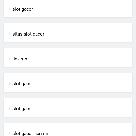
slot gacor
situs slot gacor
link slot
slot gacor
slot gacor
slot gacor hari ini