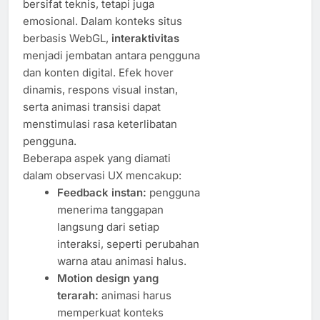
bersifat teknis, tetapi juga
emosional. Dalam konteks situs
berbasis WebGL,
interaktivitas
menjadi jembatan antara pengguna
dan konten digital. Efek hover
dinamis, respons visual instan,
serta animasi transisi dapat
menstimulasi rasa keterlibatan
pengguna.
Beberapa aspek yang diamati
dalam observasi UX mencakup:
Feedback instan:
pengguna
menerima tanggapan
langsung dari setiap
interaksi, seperti perubahan
warna atau animasi halus.
Motion design yang
terarah:
animasi harus
memperkuat konteks