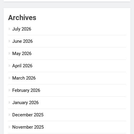
Archives
July 2026
June 2026
May 2026
April 2026
March 2026
February 2026
January 2026
December 2025
November 2025