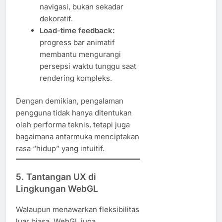
navigasi, bukan sekadar
dekoratif.
Load-time feedback:
progress bar animatif
membantu mengurangi
persepsi waktu tunggu saat
rendering kompleks.
Dengan demikian, pengalaman
pengguna tidak hanya ditentukan
oleh performa teknis, tetapi juga
bagaimana antarmuka menciptakan
rasa “hidup” yang intuitif.
5. Tantangan UX di
Lingkungan WebGL
Walaupun menawarkan fleksibilitas
luar biasa, WebGL juga