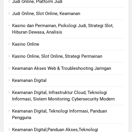
Judi Online, Platform Judi
Judi Online, Slot Online, Keamanan
Kasino dan Permainan, Psikologi Judi, Strategi Slot,
Hiburan Dewasa, Analisis
Kasino Online
Kasino Online, Slot Online, Strategi Permainan
Keamanan Akses Web & Troubleshooting Jaringan
Keamanan Digital
Keamanan Digital, Infrastruktur Cloud, Teknologi
Informasi, Sistem Monitoring, Cybersecurity Modern
Keamanan Digital, Teknologi Informasi, Panduan
Pengguna
Keamanan Digital,Panduan Akses,Teknologi