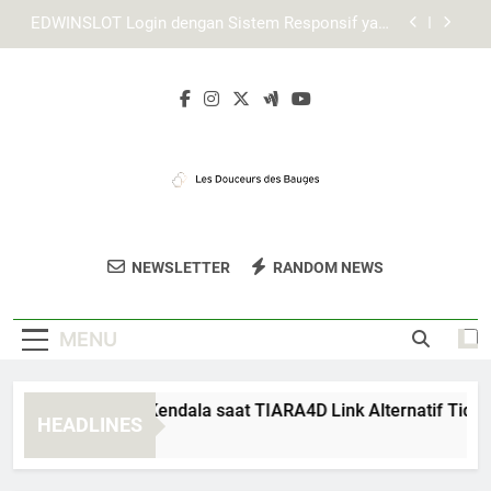
Skip
Daftar Edwinslot: Panduan Registrasi Akun untuk
to
Pengguna Baru dengan Langkah Praktis
content
Cara Akses Lebah4D Login dengan Mudah, Aman,
dan Efisien
Cara Menangani Kendala saat TIARA4D Link
Alternatif Tidak Terbuka
EDWINSLOT Login dengan Sistem Responsif yang
Mendukung Kenyamanan
Daftar Edwinslot: Panduan Registrasi Akun untuk
Pengguna Baru dengan Langkah Praktis
Les Douceurs
Nikmati Kue Dan Pastry Lezat Di Les
Cara Akses Lebah4D Login dengan Mudah, Aman,
NEWSLETTER
RANDOM NEWS
Des Bauges
dan Efisien
Douceurs Des Bauges.
MENU
ra Menangani Kendala saat TIARA4D Link Alternatif Tidak Te
HEADLINES
Weeks Ago