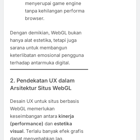
menyerupai game engine
tanpa kehilangan performa
browser.
Dengan demikian, WebGL bukan
hanya alat estetika, tetapi juga
sarana untuk membangun
keterlibatan emosional pengguna
terhadap antarmuka digital.
2. Pendekatan UX dalam
Arsitektur Situs WebGL
Desain UX untuk situs berbasis
WebGL memerlukan
keseimbangan antara
kinerja
(performance)
dan
estetika
visual
. Terlalu banyak efek grafis
dapat menyebabkan lag,