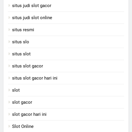
situs judi slot gacor
situs judi slot online
situs resmi
situs slo
situs slot
situs slot gacor
situs slot gacor hari ini
slot
slot gacor
slot gacor hari ini
Slot Online