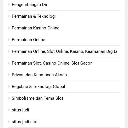
Pengembangan Diri
Permainan & Teknologi
Permainan Kasino Online
Permainan Online
Permainan Online, Slot Online, Kasino, Keamanan Digital
Permainan Slot, Casino Online, Slot Gacor
Privasi dan Keamanan Akses
Regulasi & Teknologi Global
Simbolisme dan Tema Slot
situs judi
situs judi slot