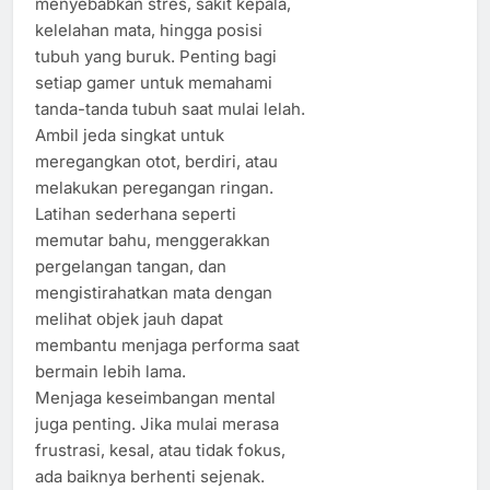
menyebabkan stres, sakit kepala,
kelelahan mata, hingga posisi
tubuh yang buruk. Penting bagi
setiap gamer untuk memahami
tanda-tanda tubuh saat mulai lelah.
Ambil jeda singkat untuk
meregangkan otot, berdiri, atau
melakukan peregangan ringan.
Latihan sederhana seperti
memutar bahu, menggerakkan
pergelangan tangan, dan
mengistirahatkan mata dengan
melihat objek jauh dapat
membantu menjaga performa saat
bermain lebih lama.
Menjaga keseimbangan mental
juga penting. Jika mulai merasa
frustrasi, kesal, atau tidak fokus,
ada baiknya berhenti sejenak.