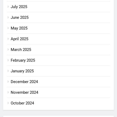
July 2025
June 2025
May 2025
April 2025
March 2025
February 2025
January 2025
December 2024
November 2024
October 2024