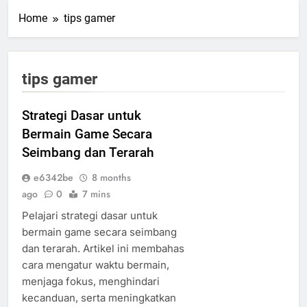
Home
tips gamer
tips gamer
Strategi Dasar untuk
Bermain Game Secara
Seimbang dan Terarah
e6342be
8 months
ago
0
7 mins
Pelajari strategi dasar untuk
bermain game secara seimbang
dan terarah. Artikel ini membahas
cara mengatur waktu bermain,
menjaga fokus, menghindari
kecanduan, serta meningkatkan