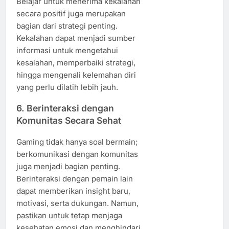
Belajar untuk menerima kekalahan
secara positif juga merupakan
bagian dari strategi penting.
Kekalahan dapat menjadi sumber
informasi untuk mengetahui
kesalahan, memperbaiki strategi,
hingga mengenali kelemahan diri
yang perlu dilatih lebih jauh.
6. Berinteraksi dengan
Komunitas Secara Sehat
Gaming tidak hanya soal bermain;
berkomunikasi dengan komunitas
juga menjadi bagian penting.
Berinteraksi dengan pemain lain
dapat memberikan insight baru,
motivasi, serta dukungan. Namun,
pastikan untuk tetap menjaga
kesehatan emosi dan menghindari