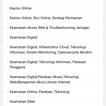
Kasino Online
Kasino Online, Slot Online, Strategi Permainan
Keamanan Akses Web & Troubleshooting Jaringan
Keamanan Digital
Keamanan Digital, Infrastruktur Cloud, Teknologi
Informasi, Sistem Monitoring, Cybersecurity Modern
Keamanan Digital, Teknologi Informasi, Panduan
Pengguna
Keamanan Digital,Panduan Akses,Teknologi
Web,Manajemen Akun,Literasi Internet
Keamanan Online, Panduan, Teknologi
Keamanan Siber