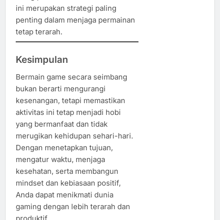
ini merupakan strategi paling
penting dalam menjaga permainan
tetap terarah.
Kesimpulan
Bermain game secara seimbang
bukan berarti mengurangi
kesenangan, tetapi memastikan
aktivitas ini tetap menjadi hobi
yang bermanfaat dan tidak
merugikan kehidupan sehari-hari.
Dengan menetapkan tujuan,
mengatur waktu, menjaga
kesehatan, serta membangun
mindset dan kebiasaan positif,
Anda dapat menikmati dunia
gaming dengan lebih terarah dan
produktif.