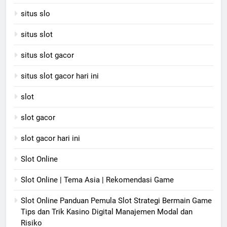
situs slo
situs slot
situs slot gacor
situs slot gacor hari ini
slot
slot gacor
slot gacor hari ini
Slot Online
Slot Online | Tema Asia | Rekomendasi Game
Slot Online Panduan Pemula Slot Strategi Bermain Game
Tips dan Trik Kasino Digital Manajemen Modal dan
Risiko