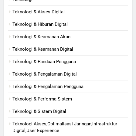
Teknologi & Akses Digital
Teknologi & Hiburan Digital
Teknologi & Keamanan Akun
Teknologi & Keamanan Digital
Teknologi & Panduan Pengguna
Teknologi & Pengalaman Digital
Teknologi & Pengalaman Pengguna
Teknologi & Performa Sistem
Teknologi & Sistem Digital
Teknologi Akses,Optimalisasi Jaringan,Infrastruktur
Digital,User Experience