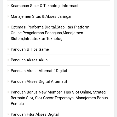
Keamanan Siber & Teknologi Informasi
Manajemen Situs & Akses Jaringan
Optimasi Performa Digital,Stabilitas Platform
Online,Pengalaman Pengguna,Manajemen
Sistem,Infrastruktur Teknologi
Panduan & Tips Game
Panduan Akses Akun
Panduan Akses Alternatif Digital
Panduan Akses Digital Alternatif
Panduan Bonus New Member, Tips Slot Online, Strategi
Bermain Slot, Slot Gacor Terpercaya, Manajemen Bonus
Pemula
Panduan Fitur Akses Digital