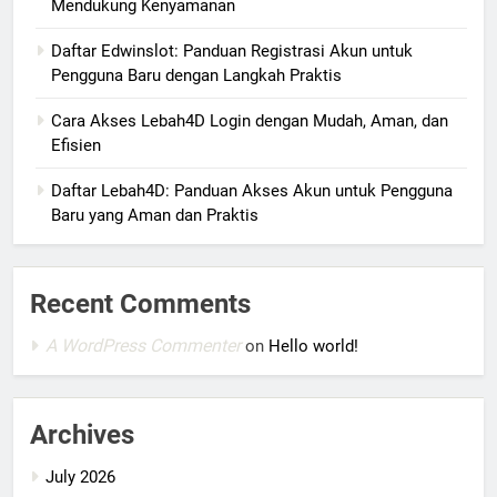
Mendukung Kenyamanan
Daftar Edwinslot: Panduan Registrasi Akun untuk
Pengguna Baru dengan Langkah Praktis
Cara Akses Lebah4D Login dengan Mudah, Aman, dan
Efisien
Daftar Lebah4D: Panduan Akses Akun untuk Pengguna
Baru yang Aman dan Praktis
Recent Comments
A WordPress Commenter
on
Hello world!
Archives
July 2026