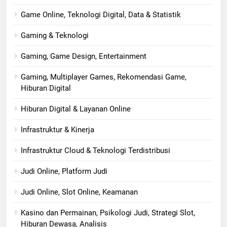
Game Online, Teknologi Digital, Data & Statistik
Gaming & Teknologi
Gaming, Game Design, Entertainment
Gaming, Multiplayer Games, Rekomendasi Game,
Hiburan Digital
Hiburan Digital & Layanan Online
Infrastruktur & Kinerja
Infrastruktur Cloud & Teknologi Terdistribusi
Judi Online, Platform Judi
Judi Online, Slot Online, Keamanan
Kasino dan Permainan, Psikologi Judi, Strategi Slot,
Hiburan Dewasa, Analisis