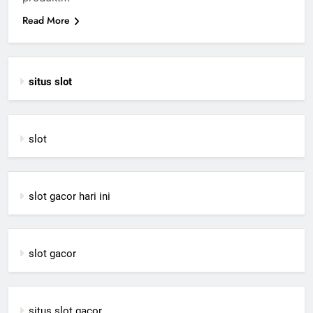
Read More
situs slot
slot
slot gacor hari ini
slot gacor
situs slot gacor