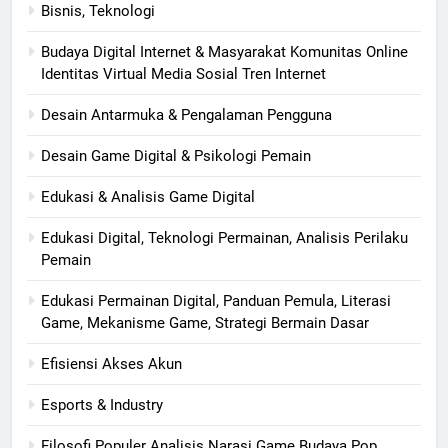
Bisnis, Teknologi
Budaya Digital Internet & Masyarakat Komunitas Online
Identitas Virtual Media Sosial Tren Internet
Desain Antarmuka & Pengalaman Pengguna
Desain Game Digital & Psikologi Pemain
Edukasi & Analisis Game Digital
Edukasi Digital, Teknologi Permainan, Analisis Perilaku
Pemain
Edukasi Permainan Digital, Panduan Pemula, Literasi
Game, Mekanisme Game, Strategi Bermain Dasar
Efisiensi Akses Akun
Esports & Industry
Filosofi Populer Analisis Narasi Game Budaya Pop