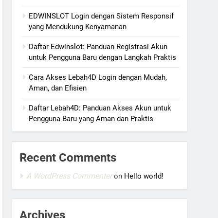
EDWINSLOT Login dengan Sistem Responsif
yang Mendukung Kenyamanan
Daftar Edwinslot: Panduan Registrasi Akun
untuk Pengguna Baru dengan Langkah Praktis
Cara Akses Lebah4D Login dengan Mudah,
Aman, dan Efisien
Daftar Lebah4D: Panduan Akses Akun untuk
Pengguna Baru yang Aman dan Praktis
Recent Comments
A WordPress Commenter
on
Hello world!
Archives