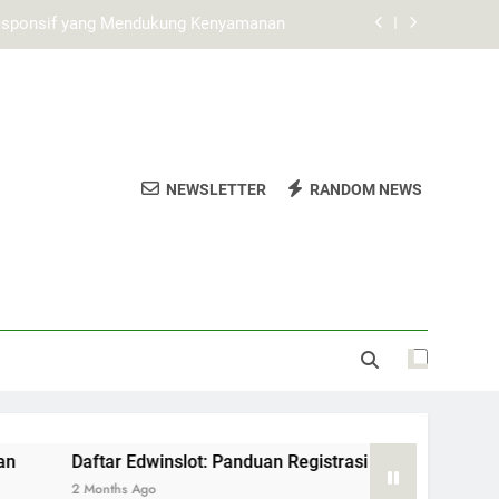
esponsif yang Mendukung Kenyamanan
 Pengguna Baru dengan Langkah Praktis
ogin dengan Mudah, Aman, dan Efisien
TIARA4D Link Alternatif Tidak Terbuka
NEWSLETTER
RANDOM NEWS
esponsif yang Mendukung Kenyamanan
 Pengguna Baru dengan Langkah Praktis
ogin dengan Mudah, Aman, dan Efisien
tar Edwinslot: Panduan Registrasi Akun untuk Pengguna Baru 
nths Ago