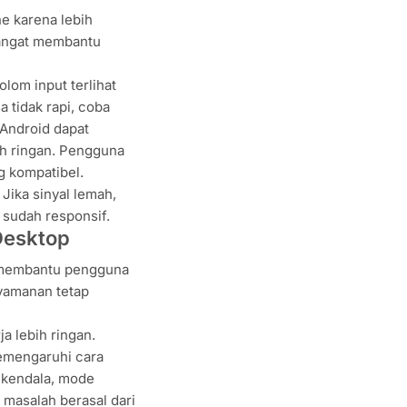
e karena lebih
sangat membantu
lom input terlihat
a tidak rapi, coba
Android dapat
ih ringan. Pengguna
g kompatibel.
Jika sinyal lemah,
 sudah responsif.
Desktop
s membantu pengguna
yamanan tetap
a lebih ringan.
memengaruhi cara
 kendala, mode
masalah berasal dari