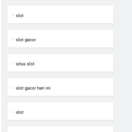
slot
slot gacor
situs slot
slot gacor hari ini
slot