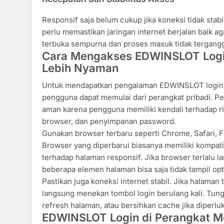
Responsif saja belum cukup jika koneksi tidak stab
perlu memastikan jaringan internet berjalan baik ag
terbuka sempurna dan proses masuk tidak tergang
Cara Mengakses EDWINSLOT Log
Lebih Nyaman
Untuk mendapatkan pengalaman EDWINSLOT login
pengguna dapat memulai dari perangkat pribadi. Per
aman karena pengguna memiliki kendali terhadap r
browser, dan penyimpanan password.
Gunakan browser terbaru seperti Chrome, Safari, Fi
Browser yang diperbarui biasanya memiliki kompatibi
terhadap halaman responsif. Jika browser terlalu la
beberapa elemen halaman bisa saja tidak tampil opt
Pastikan juga koneksi internet stabil. Jika halaman 
langsung menekan tombol login berulang kali. Tun
refresh halaman, atau bersihkan cache jika diperlu
EDWINSLOT Login di Perangkat M