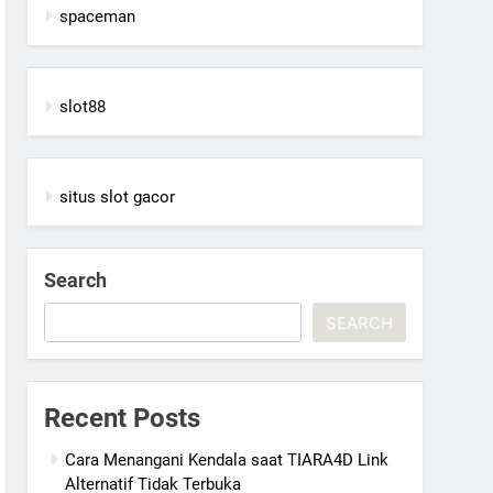
spaceman
slot88
situs slot gacor
Search
SEARCH
Recent Posts
Cara Menangani Kendala saat TIARA4D Link
Alternatif Tidak Terbuka