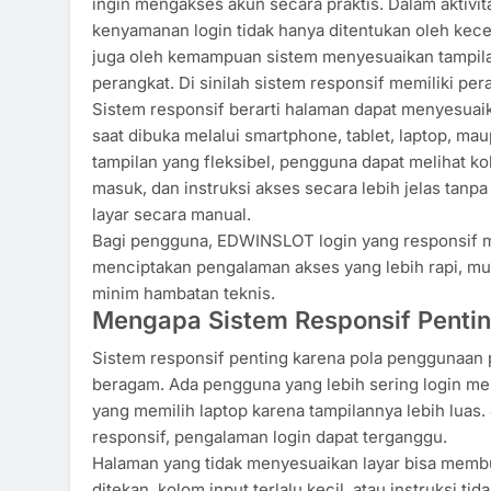
ingin mengakses akun secara praktis. Dalam aktivitas
kenyamanan login tidak hanya ditentukan oleh kece
juga oleh kemampuan sistem menyesuaikan tampila
perangkat. Di sinilah sistem responsif memiliki per
Sistem responsif berarti halaman dapat menyesuaik
saat dibuka melalui smartphone, tablet, laptop, m
tampilan yang fleksibel, pengguna dapat melihat ko
masuk, dan instruksi akses secara lebih jelas tan
layar secara manual.
Bagi pengguna, EDWINSLOT login yang responsif
menciptakan pengalaman akses yang lebih rapi, mu
minim hambatan teknis.
Mengapa Sistem Responsif Penti
Sistem responsif penting karena pola penggunaan
beragam. Ada pengguna yang lebih sering login mel
yang memilih laptop karena tampilannya lebih luas.
responsif, pengalaman login dapat terganggu.
Halaman yang tidak menyesuaikan layar bisa membu
ditekan, kolom input terlalu kecil, atau instruksi tid