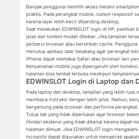
Banyak pengguna memilih akses melalui smartphon
praktis. Pada perangkat mobile, sistem responsif 
karena layar lebih kecil dibanding desktop.
Saat melakukan EDWINSLOT login di HP, pastikan ko
jelas dan tombol mudah ditekan. Jika tampilan teras
perbarui browser atau bersihkan cache. Pengguna 
menutup aplikasi latar belakang agar perangkat leb
iPhone dapat memakai Safari atau browser lain yan
Kenyamanan mobile juga dipengaruhi oleh koneksi. 
halaman bisa lambat terbuka meskipun tampilannya
EDWINSLOT Login di Laptop dan 
Pada laptop dan desktop, tampilan yang lebih lua
membaca instruksi dengan lebih jelas. Namun, ken
bergantung pada browser dan performa perangkat.
Tutup tab yang tidak diperlukan agar browser bekerj
Hindari ekstensi yang tidak dikenal karena dapat 
halaman dimuat. Jika EDWINSLOT login mengalami
incognito dapat digunakan untuk mengecek apakah 