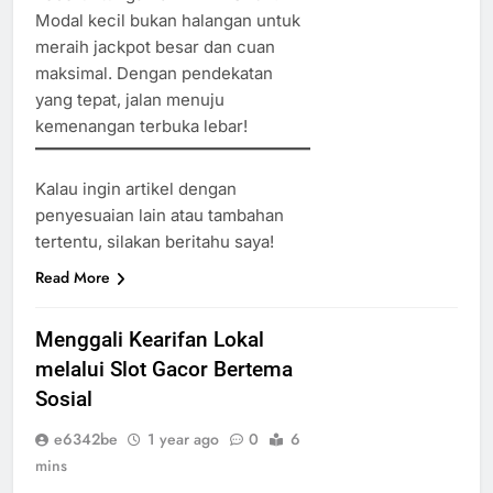
Modal kecil bukan halangan untuk
meraih jackpot besar dan cuan
maksimal. Dengan pendekatan
yang tepat, jalan menuju
kemenangan terbuka lebar!
Kalau ingin artikel dengan
penyesuaian lain atau tambahan
tertentu, silakan beritahu saya!
Read More
Menggali Kearifan Lokal
melalui Slot Gacor Bertema
Sosial
e6342be
1 year ago
0
6
mins