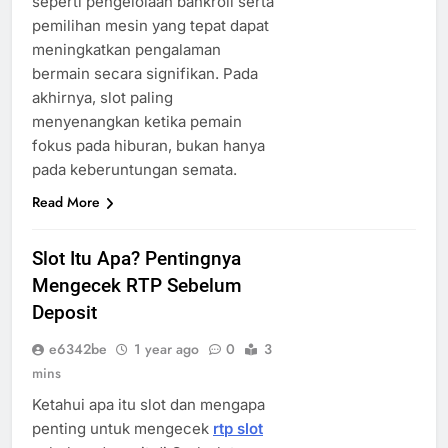
seperti pengelolaan bankroll serta
pemilihan mesin yang tepat dapat
meningkatkan pengalaman
bermain secara signifikan. Pada
akhirnya, slot paling
menyenangkan ketika pemain
fokus pada hiburan, bukan hanya
pada keberuntungan semata.
Read More
Slot Itu Apa? Pentingnya
Mengecek RTP Sebelum
Deposit
e6342be
1 year ago
0
3
mins
Ketahui apa itu slot dan mengapa
penting untuk mengecek
rtp slot