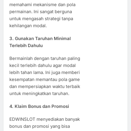
memahami mekanisme dan pola
permainan. Ini sangat berguna
untuk mengasah strategi tanpa
kehilangan modal.
3. Gunakan Taruhan Minimal
Terlebih Dahulu
Bermainlah dengan taruhan paling
kecil terlebih dahulu agar modal
lebih tahan lama. Ini juga memberi
kesempatan memantau pola game
dan mempersiapkan waktu terbaik
untuk meningkatkan taruhan.
4. Klaim Bonus dan Promosi
EDWINSLOT menyediakan banyak
bonus dan promosi yang bisa