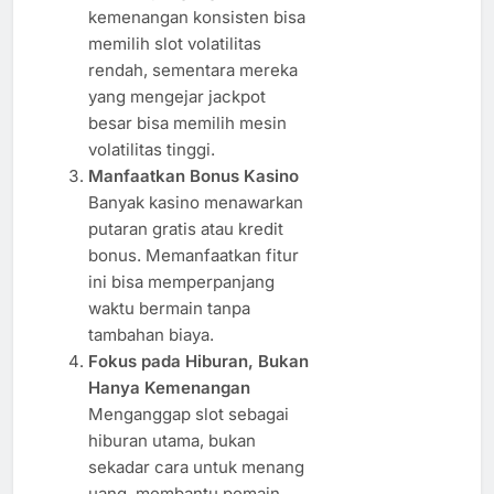
kemenangan konsisten bisa
memilih slot volatilitas
rendah, sementara mereka
yang mengejar jackpot
besar bisa memilih mesin
volatilitas tinggi.
Manfaatkan Bonus Kasino
Banyak kasino menawarkan
putaran gratis atau kredit
bonus. Memanfaatkan fitur
ini bisa memperpanjang
waktu bermain tanpa
tambahan biaya.
Fokus pada Hiburan, Bukan
Hanya Kemenangan
Menganggap slot sebagai
hiburan utama, bukan
sekadar cara untuk menang
uang, membantu pemain