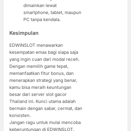
dimainkan lewat
smartphone, tablet, maupun
PC tanpa kendala.
Kesimpulan
EDWINSLOT menawarkan
kesempatan emas bagi siapa saja
yang ingin cuan dari modal receh.
Dengan memilih game tepat,
memanfaatkan fitur bonus, dan
menerapkan strategi yang benar,
kamu bisa meraih keuntungan
besar dari server slot gacor
Thailand ini. Kunci utama adalah
bermain dengan sabar, cermat, dan
konsisten.
Jangan ragu untuk mulai mencoba
keberuntungan di EDWINSLOT.