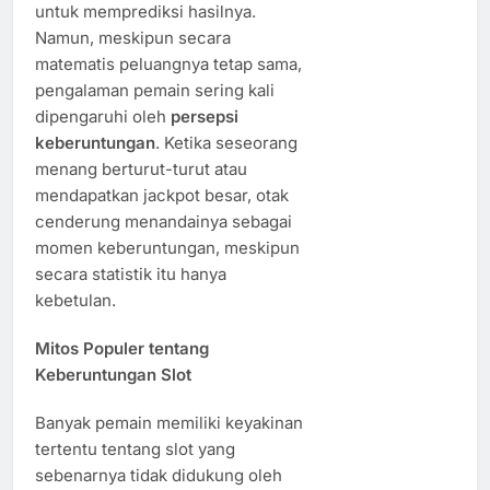
untuk memprediksi hasilnya.
Namun, meskipun secara
matematis peluangnya tetap sama,
pengalaman pemain sering kali
dipengaruhi oleh
persepsi
keberuntungan
. Ketika seseorang
menang berturut-turut atau
mendapatkan jackpot besar, otak
cenderung menandainya sebagai
momen keberuntungan, meskipun
secara statistik itu hanya
kebetulan.
Mitos Populer tentang
Keberuntungan Slot
Banyak pemain memiliki keyakinan
tertentu tentang slot yang
sebenarnya tidak didukung oleh