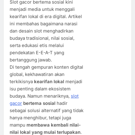
Slot gacor bertema sosial kini
menjadi media untuk menggali
kearifan lokal di era digital. Artikel
ini membahas bagaimana narasi
dan desain slot menghadirkan
budaya tradisional, nilai sosial,
serta edukasi etis melalui
pendekatan E-E-A-T yang
bertanggung jawab.
Di tengah gempuran konten digital
global, kekhawatiran akan
terkikisnya
kearifan lokal
menjadi
isu penting dalam ekosistem
budaya. Namun menariknya,
slot
gacor
bertema sosial
hadir
sebagai solusi alternatif yang tidak
hanya menghibur, tetapi juga
mampu
membawa kembali nilai-
nilai lokal yang mulai terlupakan
.