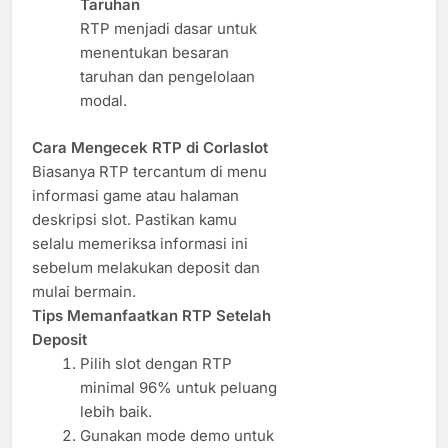
Taruhan
RTP menjadi dasar untuk
menentukan besaran
taruhan dan pengelolaan
modal.
Cara Mengecek RTP di Corlaslot
Biasanya RTP tercantum di menu
informasi game atau halaman
deskripsi slot. Pastikan kamu
selalu memeriksa informasi ini
sebelum melakukan deposit dan
mulai bermain.
Tips Memanfaatkan RTP Setelah
Deposit
Pilih slot dengan RTP
minimal 96% untuk peluang
lebih baik.
Gunakan mode demo untuk