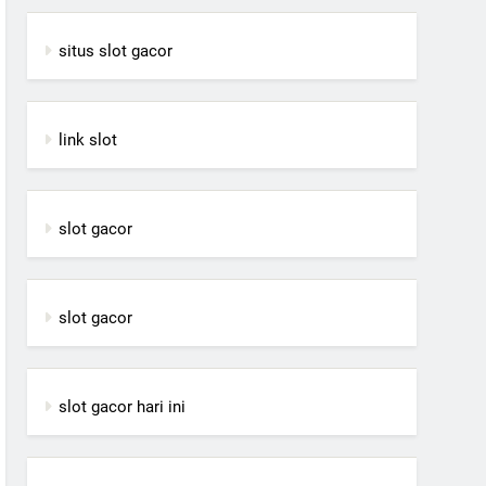
situs slot gacor
link slot
slot gacor
slot gacor
slot gacor hari ini