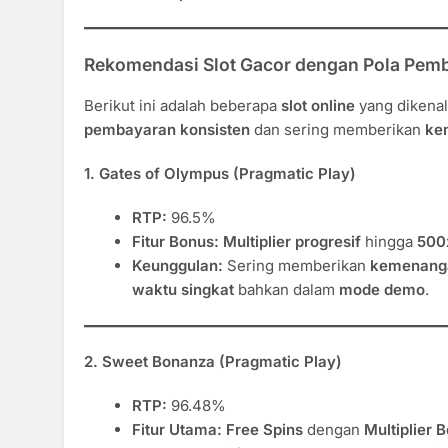
Rekomendasi Slot Gacor dengan Pola Pem
Berikut ini adalah beberapa
slot online
yang dikenal
pembayaran konsisten
dan sering memberikan
ke
1.
Gates of Olympus (Pragmatic Play)
RTP:
96.5%
Fitur Bonus:
Multiplier progresif
hingga
500
Keunggulan:
Sering memberikan
kemenanga
waktu singkat
bahkan dalam
mode demo
.
2.
Sweet Bonanza (Pragmatic Play)
RTP:
96.48%
Fitur Utama:
Free Spins
dengan
Multiplier 