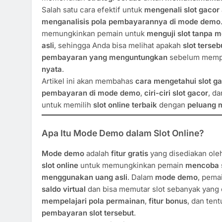
Salah satu cara efektif untuk
mengenali slot gacor
menganalisis pola pembayarannya di mode demo
memungkinkan pemain untuk
menguji slot tanpa
asli
, sehingga Anda bisa melihat apakah
slot terseb
pembayaran yang menguntungkan
sebelum memp
nyata
.
Artikel ini akan membahas
cara mengetahui slot ga
pembayaran di mode demo
,
ciri-ciri slot gacor
, d
untuk memilih
slot online terbaik
dengan
peluang 
Apa Itu Mode Demo dalam Slot Online?
Mode demo
adalah
fitur gratis
yang disediakan ole
slot online
untuk memungkinkan pemain
mencoba s
menggunakan uang asli
. Dalam
mode demo
, pema
saldo virtual
dan bisa memutar slot sebanyak yang 
mempelajari pola permainan
,
fitur bonus
, dan tent
pembayaran slot tersebut
.