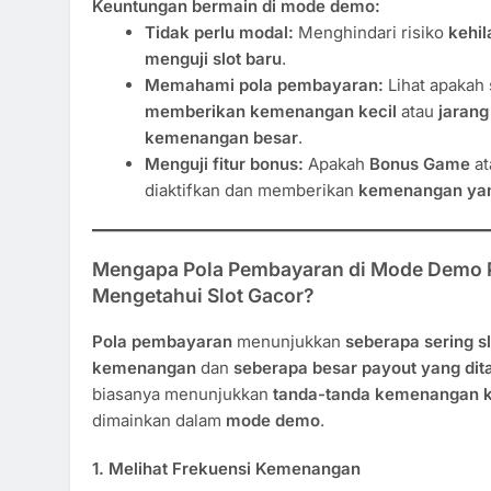
Keuntungan bermain di mode demo:
Tidak perlu modal:
Menghindari risiko
kehil
menguji slot baru
.
Memahami pola pembayaran:
Lihat apakah 
memberikan kemenangan kecil
atau
jaran
kemenangan besar
.
Menguji fitur bonus:
Apakah
Bonus Game
at
diaktifkan dan memberikan
kemenangan yan
Mengapa Pola Pembayaran di Mode Demo P
Mengetahui Slot Gacor?
Pola pembayaran
menunjukkan
seberapa sering 
kemenangan
dan
seberapa besar payout yang di
biasanya menunjukkan
tanda-tanda kemenangan k
dimainkan dalam
mode demo
.
1.
Melihat Frekuensi Kemenangan