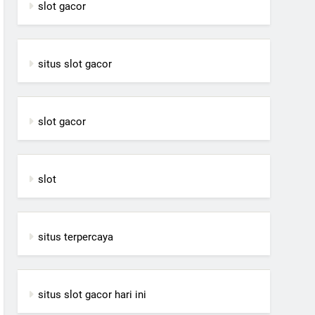
slot gacor
situs slot gacor
slot gacor
slot
situs terpercaya
situs slot gacor hari ini