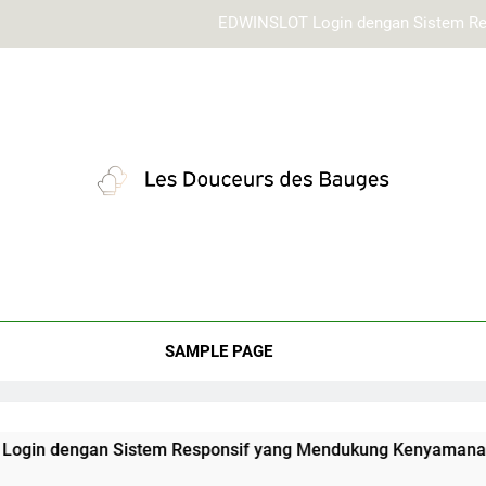
EDWINSLOT Login dengan Sistem R
Daftar Edwinslot: Panduan Registrasi Akun untuk
Cara Akses Lebah4D L
Cara Menangani Kendala saat 
EDWINSLOT Login dengan Sistem R
Daftar Edwinslot: Panduan Registrasi Akun untuk
 Douceurs Des Bauges
ue Dan Pastry Lezat Di Les Douceurs Des Bauges.
Cara Akses Lebah4D L
SAMPLE PAGE
n Sistem Responsif yang Mendukung Kenyamanan
Daft
2 Mon