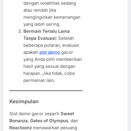
dengan volatilitas sedang
atau rendah jika
menginginkan kemenangan
yang lebih sering.
Bermain Terlalu Lama
Tanpa Evaluasi:
Setelah
beberapa putaran, evaluasi
apakah
slot demo
gacor
yang Anda pilih memberikan
hasil yang sesuai dengan
harapan. Jika tidak, coba
permainan lain.
Kesimpulan
Slot demo gacor seperti
Sweet
Bonanza
,
Gates of Olympus
, dan
Reactoonz
menawarkan peluang