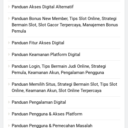
Panduan Akses Digital Alternatif
Panduan Bonus New Member, Tips Slot Online, Strategi
Bermain Slot, Slot Gacor Terpercaya, Manajemen Bonus
Pemula
Panduan Fitur Akses Digital
Panduan Keamanan Platform Digital
Panduan Login, Tips Bermain Judi Online, Strategi
Pemula, Keamanan Akun, Pengalaman Pengguna
Panduan Memilih Situs, Strategi Bermain Slot, Tips Slot
Online, Keamanan Akun, Slot Online Terpercaya
Panduan Pengalaman Digital
Panduan Pengguna & Akses Platform
Panduan Pengguna & Pemecahan Masalah