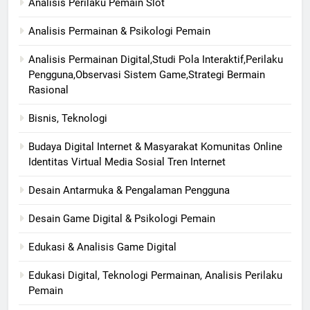
Analisis Perilaku Pemain Slot
Analisis Permainan & Psikologi Pemain
Analisis Permainan Digital,Studi Pola Interaktif,Perilaku
Pengguna,Observasi Sistem Game,Strategi Bermain
Rasional
Bisnis, Teknologi
Budaya Digital Internet & Masyarakat Komunitas Online
Identitas Virtual Media Sosial Tren Internet
Desain Antarmuka & Pengalaman Pengguna
Desain Game Digital & Psikologi Pemain
Edukasi & Analisis Game Digital
Edukasi Digital, Teknologi Permainan, Analisis Perilaku
Pemain