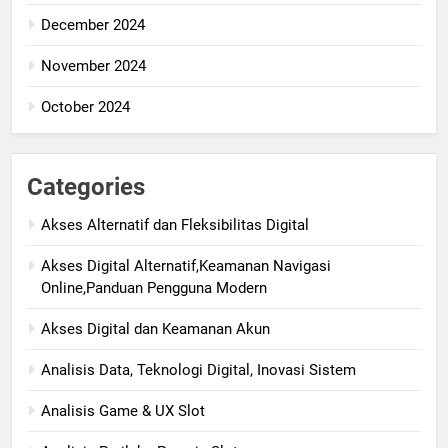
December 2024
November 2024
October 2024
Categories
Akses Alternatif dan Fleksibilitas Digital
Akses Digital Alternatif,Keamanan Navigasi
Online,Panduan Pengguna Modern
Akses Digital dan Keamanan Akun
Analisis Data, Teknologi Digital, Inovasi Sistem
Analisis Game & UX Slot