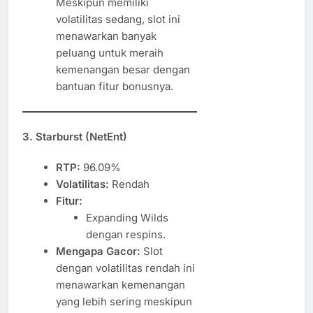
Meskipun memiliki
volatilitas sedang, slot ini
menawarkan banyak
peluang untuk meraih
kemenangan besar dengan
bantuan fitur bonusnya.
3. Starburst (NetEnt)
RTP:
96.09%
Volatilitas:
Rendah
Fitur:
Expanding Wilds
dengan respins.
Mengapa Gacor:
Slot
dengan volatilitas rendah ini
menawarkan kemenangan
yang lebih sering meskipun