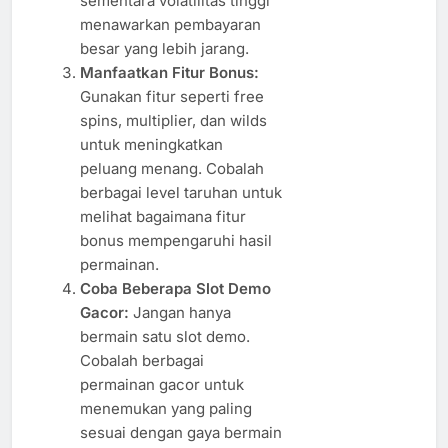
sementara volatilitas tinggi
menawarkan pembayaran
besar yang lebih jarang.
Manfaatkan Fitur Bonus:
Gunakan fitur seperti free
spins, multiplier, dan wilds
untuk meningkatkan
peluang menang. Cobalah
berbagai level taruhan untuk
melihat bagaimana fitur
bonus mempengaruhi hasil
permainan.
Coba Beberapa Slot Demo
Gacor:
Jangan hanya
bermain satu slot demo.
Cobalah berbagai
permainan gacor untuk
menemukan yang paling
sesuai dengan gaya bermain