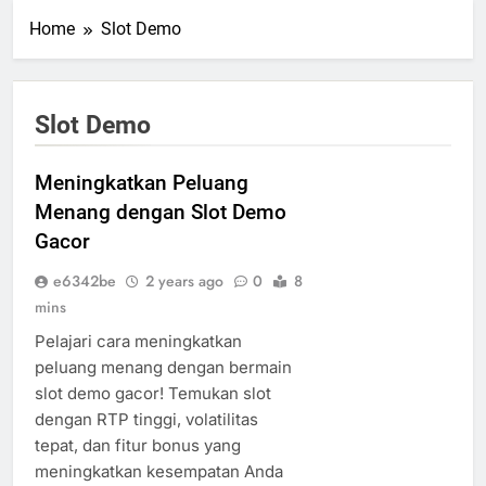
Home
Slot Demo
Slot Demo
Meningkatkan Peluang
Menang dengan Slot Demo
Gacor
e6342be
2 years ago
0
8
mins
Pelajari cara meningkatkan
peluang menang dengan bermain
slot demo gacor! Temukan slot
dengan RTP tinggi, volatilitas
tepat, dan fitur bonus yang
meningkatkan kesempatan Anda