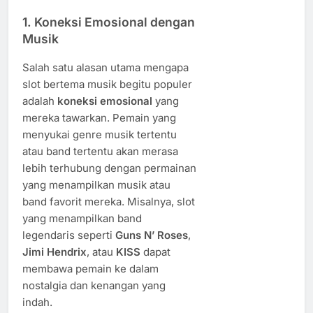
1. Koneksi Emosional dengan
Musik
Salah satu alasan utama mengapa
slot bertema musik begitu populer
adalah
koneksi emosional
yang
mereka tawarkan. Pemain yang
menyukai genre musik tertentu
atau band tertentu akan merasa
lebih terhubung dengan permainan
yang menampilkan musik atau
band favorit mereka. Misalnya, slot
yang menampilkan band
legendaris seperti
Guns N’ Roses
,
Jimi Hendrix
, atau
KISS
dapat
membawa pemain ke dalam
nostalgia dan kenangan yang
indah.