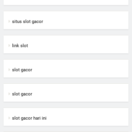
situs slot gacor
link slot
slot gacor
slot gacor
slot gacor hari ini