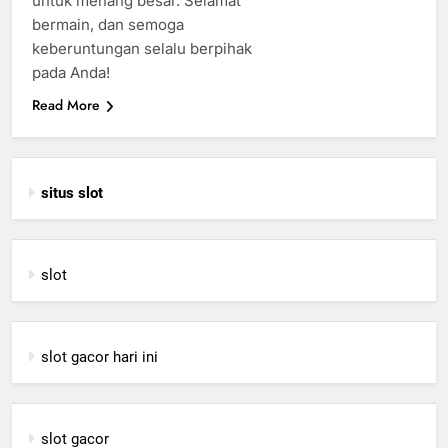
untuk menang besar. Selamat
bermain, dan semoga
keberuntungan selalu berpihak
pada Anda!
Read More
situs slot
slot
slot gacor hari ini
slot gacor