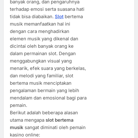
banyak orang, dan pengaruhnya
terhadap emosi serta suasana hati
tidak bisa diabaikan.
Slot
bertema
musik memanfaatkan hal ini
dengan cara menghadirkan
elemen musik yang dikenal dan
dicintai oleh banyak orang ke
dalam permainan slot. Dengan
menggabungkan visual yang
menarik, efek suara yang berkelas,
dan melodi yang familiar, slot
bertema musik menciptakan
pengalaman bermain yang lebih
mendalam dan emosional bagi para
pemain.
Berikut adalah beberapa alasan
utama mengapa
slot bertema
musik
sangat diminati oleh pemain
kasino online: