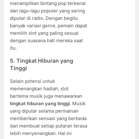
menampilkan bintang pop terkenal
dan lagu-lagu populer yang sering
diputar di radio. Dengan begitu
banyak variasi genre, pemain dapat
memilih slot yang paling sesuai
dengan suasana hati mereka saat
itu.
5. Tingkat Hiburan yang
Tinggi
Selain potensi untuk
memenangkan hadiah, slot
bertema musik juga menawarkan
tingkat hiburan yang tinggi
. Musik
yang diputar selama permainan
memberikan sensasi yang berbeda
dan membuat setiap putaran terasa
lebih menyenangkan. Hal ini