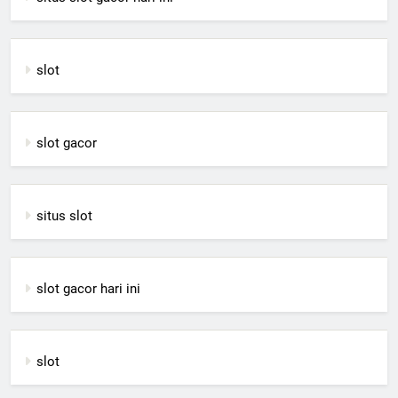
slot
slot gacor
situs slot
slot gacor hari ini
slot