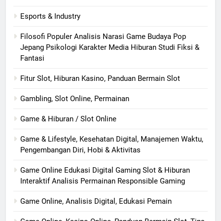
Esports & Industry
Filosofi Populer Analisis Narasi Game Budaya Pop
Jepang Psikologi Karakter Media Hiburan Studi Fiksi &
Fantasi
Fitur Slot, Hiburan Kasino, Panduan Bermain Slot
Gambling, Slot Online, Permainan
Game & Hiburan / Slot Online
Game & Lifestyle, Kesehatan Digital, Manajemen Waktu,
Pengembangan Diri, Hobi & Aktivitas
Game Online Edukasi Digital Gaming Slot & Hiburan
Interaktif Analisis Permainan Responsible Gaming
Game Online, Analisis Digital, Edukasi Pemain