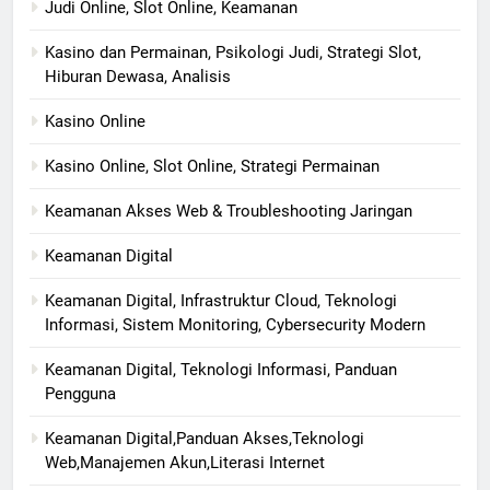
Judi Online, Slot Online, Keamanan
Kasino dan Permainan, Psikologi Judi, Strategi Slot,
Hiburan Dewasa, Analisis
Kasino Online
Kasino Online, Slot Online, Strategi Permainan
Keamanan Akses Web & Troubleshooting Jaringan
Keamanan Digital
Keamanan Digital, Infrastruktur Cloud, Teknologi
Informasi, Sistem Monitoring, Cybersecurity Modern
Keamanan Digital, Teknologi Informasi, Panduan
Pengguna
Keamanan Digital,Panduan Akses,Teknologi
Web,Manajemen Akun,Literasi Internet