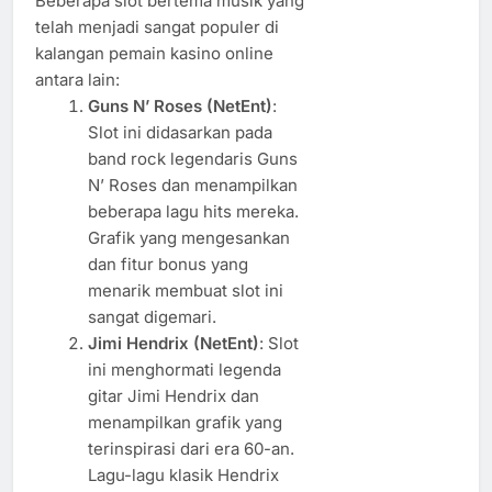
Beberapa slot bertema musik yang
telah menjadi sangat populer di
kalangan pemain kasino online
antara lain:
Guns N’ Roses (NetEnt)
:
Slot ini didasarkan pada
band rock legendaris Guns
N’ Roses dan menampilkan
beberapa lagu hits mereka.
Grafik yang mengesankan
dan fitur bonus yang
menarik membuat slot ini
sangat digemari.
Jimi Hendrix (NetEnt)
: Slot
ini menghormati legenda
gitar Jimi Hendrix dan
menampilkan grafik yang
terinspirasi dari era 60-an.
Lagu-lagu klasik Hendrix