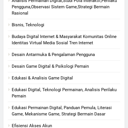
Analisis Permainan Digital,Studi Pola Interaktif,Perilaku
Pengguna,Observasi Sistem Game,Strategi Bermain
Rasional
Bisnis, Teknologi
Budaya Digital Internet & Masyarakat Komunitas Online
Identitas Virtual Media Sosial Tren Internet
Desain Antarmuka & Pengalaman Pengguna
Desain Game Digital & Psikologi Pemain
Edukasi & Analisis Game Digital
Edukasi Digital, Teknologi Permainan, Analisis Perilaku
Pemain
Edukasi Permainan Digital, Panduan Pemula, Literasi
Game, Mekanisme Game, Strategi Bermain Dasar
Efisiensi Akses Akun