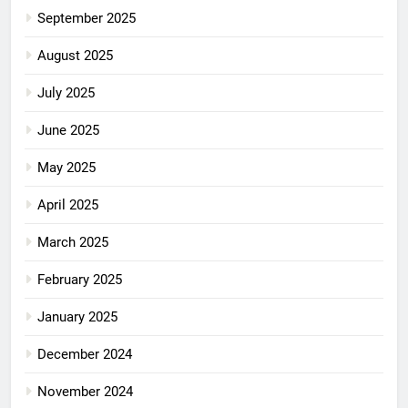
September 2025
August 2025
July 2025
June 2025
May 2025
April 2025
March 2025
February 2025
January 2025
December 2024
November 2024