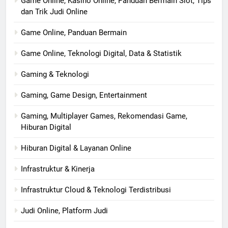
Game Online, Kasino Online, Panduan Bermain Slot, Tips
dan Trik Judi Online
Game Online, Panduan Bermain
Game Online, Teknologi Digital, Data & Statistik
Gaming & Teknologi
Gaming, Game Design, Entertainment
Gaming, Multiplayer Games, Rekomendasi Game,
Hiburan Digital
Hiburan Digital & Layanan Online
Infrastruktur & Kinerja
Infrastruktur Cloud & Teknologi Terdistribusi
Judi Online, Platform Judi