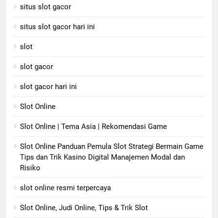
situs slot gacor
situs slot gacor hari ini
slot
slot gacor
slot gacor hari ini
Slot Online
Slot Online | Tema Asia | Rekomendasi Game
Slot Online Panduan Pemula Slot Strategi Bermain Game
Tips dan Trik Kasino Digital Manajemen Modal dan
Risiko
slot online resmi terpercaya
Slot Online, Judi Online, Tips & Trik Slot