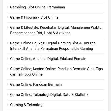
Gambling, Slot Online, Permainan
Game & Hiburan / Slot Online
Game & Lifestyle, Kesehatan Digital, Manajemen Waktu,
Pengembangan Diri, Hobi & Aktivitas
Game Online Edukasi Digital Gaming Slot & Hiburan
Interaktif Analisis Permainan Responsible Gaming
Game Online, Analisis Digital, Edukasi Pemain
Game Online, Kasino Online, Panduan Bermain Slot, Tips
dan Trik Judi Online
Game Online, Panduan Bermain
Game Online, Teknologi Digital, Data & Statistik
Gaming & Teknologi