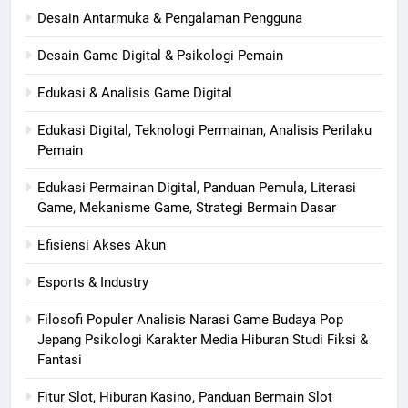
Desain Antarmuka & Pengalaman Pengguna
Desain Game Digital & Psikologi Pemain
Edukasi & Analisis Game Digital
Edukasi Digital, Teknologi Permainan, Analisis Perilaku
Pemain
Edukasi Permainan Digital, Panduan Pemula, Literasi
Game, Mekanisme Game, Strategi Bermain Dasar
Efisiensi Akses Akun
Esports & Industry
Filosofi Populer Analisis Narasi Game Budaya Pop
Jepang Psikologi Karakter Media Hiburan Studi Fiksi &
Fantasi
Fitur Slot, Hiburan Kasino, Panduan Bermain Slot