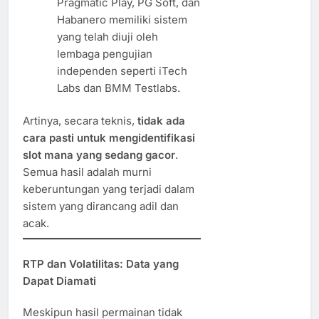
Pragmatic Play, PG Soft, dan
Habanero memiliki sistem
yang telah diuji oleh
lembaga pengujian
independen seperti iTech
Labs dan BMM Testlabs.
Artinya, secara teknis,
tidak ada
cara pasti untuk mengidentifikasi
slot mana yang sedang gacor
.
Semua hasil adalah murni
keberuntungan yang terjadi dalam
sistem yang dirancang adil dan
acak.
RTP dan Volatilitas: Data yang
Dapat Diamati
Meskipun hasil permainan tidak