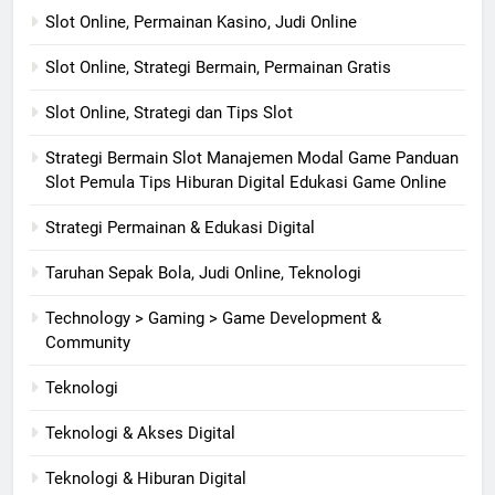
Slot Online, Permainan Kasino, Judi Online
Slot Online, Strategi Bermain, Permainan Gratis
Slot Online, Strategi dan Tips Slot
Strategi Bermain Slot Manajemen Modal Game Panduan
Slot Pemula Tips Hiburan Digital Edukasi Game Online
Strategi Permainan & Edukasi Digital
Taruhan Sepak Bola, Judi Online, Teknologi
Technology > Gaming > Game Development &
Community
Teknologi
Teknologi & Akses Digital
Teknologi & Hiburan Digital