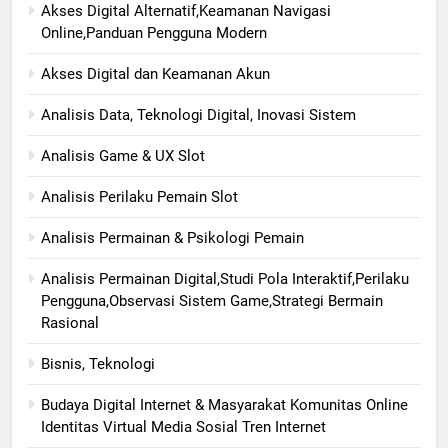
Akses Digital Alternatif,Keamanan Navigasi
Online,Panduan Pengguna Modern
Akses Digital dan Keamanan Akun
Analisis Data, Teknologi Digital, Inovasi Sistem
Analisis Game & UX Slot
Analisis Perilaku Pemain Slot
Analisis Permainan & Psikologi Pemain
Analisis Permainan Digital,Studi Pola Interaktif,Perilaku
Pengguna,Observasi Sistem Game,Strategi Bermain
Rasional
Bisnis, Teknologi
Budaya Digital Internet & Masyarakat Komunitas Online
Identitas Virtual Media Sosial Tren Internet