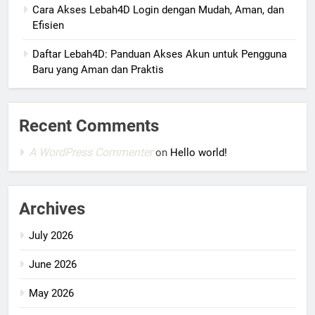
Cara Akses Lebah4D Login dengan Mudah, Aman, dan
Efisien
Daftar Lebah4D: Panduan Akses Akun untuk Pengguna
Baru yang Aman dan Praktis
Recent Comments
A WordPress Commenter
on
Hello world!
Archives
July 2026
June 2026
May 2026