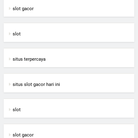
slot gacor
slot
situs terpercaya
situs slot gacor hari ini
slot
slot gacor