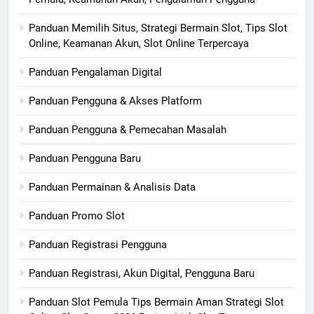
Panduan Memilih Situs, Strategi Bermain Slot, Tips Slot
Online, Keamanan Akun, Slot Online Terpercaya
Panduan Pengalaman Digital
Panduan Pengguna & Akses Platform
Panduan Pengguna & Pemecahan Masalah
Panduan Pengguna Baru
Panduan Permainan & Analisis Data
Panduan Promo Slot
Panduan Registrasi Pengguna
Panduan Registrasi, Akun Digital, Pengguna Baru
Panduan Slot Pemula Tips Bermain Aman Strategi Slot