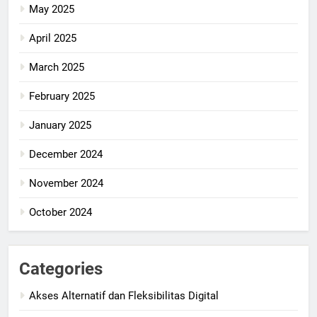
May 2025
April 2025
March 2025
February 2025
January 2025
December 2024
November 2024
October 2024
Categories
Akses Alternatif dan Fleksibilitas Digital