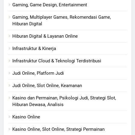
Gaming, Game Design, Entertainment
Gaming, Multiplayer Games, Rekomendasi Game,
Hiburan Digital
Hiburan Digital & Layanan Online
Infrastruktur & Kinerja
Infrastruktur Cloud & Teknologi Terdistribusi
Judi Online, Platform Judi
Judi Online, Slot Online, Keamanan
Kasino dan Permainan, Psikologi Judi, Strategi Slot,
Hiburan Dewasa, Analisis
Kasino Online
Kasino Online, Slot Online, Strategi Permainan