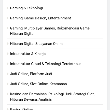
Gaming & Teknologi
Gaming, Game Design, Entertainment
Gaming, Multiplayer Games, Rekomendasi Game,
Hiburan Digital
Hiburan Digital & Layanan Online
Infrastruktur & Kinerja
Infrastruktur Cloud & Teknologi Terdistribusi
Judi Online, Platform Judi
Judi Online, Slot Online, Keamanan
Kasino dan Permainan, Psikologi Judi, Strategi Slot,
Hiburan Dewasa, Analisis
Kasino Online