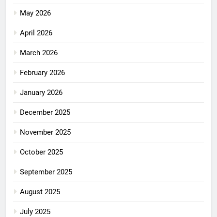
May 2026
April 2026
March 2026
February 2026
January 2026
December 2025
November 2025
October 2025
September 2025
August 2025
July 2025