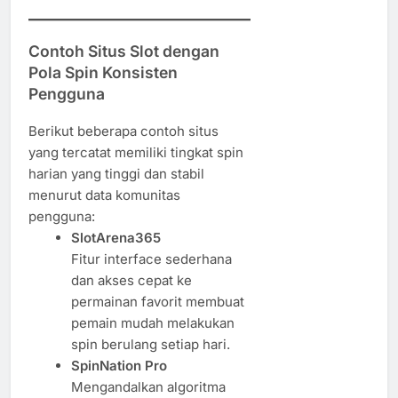
Contoh Situs Slot dengan
Pola Spin Konsisten
Pengguna
Berikut beberapa contoh situs
yang tercatat memiliki tingkat spin
harian yang tinggi dan stabil
menurut data komunitas
pengguna:
SlotArena365
Fitur interface sederhana
dan akses cepat ke
permainan favorit membuat
pemain mudah melakukan
spin berulang setiap hari.
SpinNation Pro
Mengandalkan algoritma