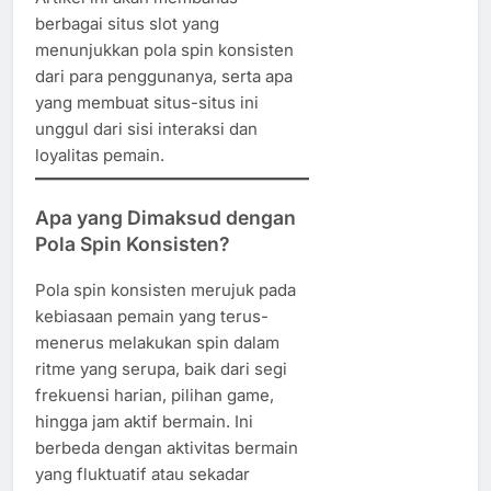
berbagai situs slot yang
menunjukkan pola spin konsisten
dari para penggunanya, serta apa
yang membuat situs-situs ini
unggul dari sisi interaksi dan
loyalitas pemain.
Apa yang Dimaksud dengan
Pola Spin Konsisten?
Pola spin konsisten merujuk pada
kebiasaan pemain yang terus-
menerus melakukan spin dalam
ritme yang serupa, baik dari segi
frekuensi harian, pilihan game,
hingga jam aktif bermain. Ini
berbeda dengan aktivitas bermain
yang fluktuatif atau sekadar