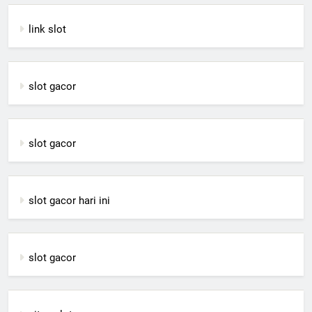
link slot
slot gacor
slot gacor
slot gacor hari ini
slot gacor