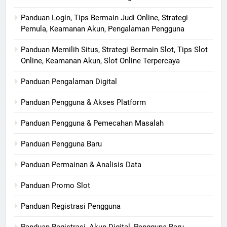
Panduan Login, Tips Bermain Judi Online, Strategi
Pemula, Keamanan Akun, Pengalaman Pengguna
Panduan Memilih Situs, Strategi Bermain Slot, Tips Slot
Online, Keamanan Akun, Slot Online Terpercaya
Panduan Pengalaman Digital
Panduan Pengguna & Akses Platform
Panduan Pengguna & Pemecahan Masalah
Panduan Pengguna Baru
Panduan Permainan & Analisis Data
Panduan Promo Slot
Panduan Registrasi Pengguna
Panduan Registrasi, Akun Digital, Pengguna Baru