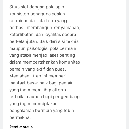
Situs slot dengan pola spin
konsisten pengguna adalah
cerminan dari platform yang
berhasil membangun kenyamanan,
keterlibatan, dan loyalitas secara
berkelanjutan. Baik dari sisi teknis
maupun psikologis, pola bermain
yang stabil menjadi aset penting
dalam mempertahankan komunitas
pemain yang aktif dan puas.
Memahami tren ini memberi
manfaat besar baik bagi pemain
yang ingin memilih platform
terbaik, maupun bagi pengembang
yang ingin menciptakan
pengalaman bermain yang lebih
bermakna.
Read More