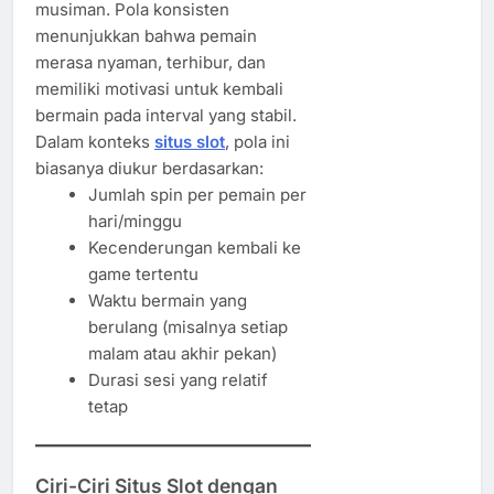
musiman. Pola konsisten
menunjukkan bahwa pemain
merasa nyaman, terhibur, dan
memiliki motivasi untuk kembali
bermain pada interval yang stabil.
Dalam konteks
situs slot
, pola ini
biasanya diukur berdasarkan:
Jumlah spin per pemain per
hari/minggu
Kecenderungan kembali ke
game tertentu
Waktu bermain yang
berulang (misalnya setiap
malam atau akhir pekan)
Durasi sesi yang relatif
tetap
Ciri-Ciri Situs Slot dengan