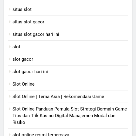
situs slot
situs slot gacor
situs slot gacor hari ini
slot
slot gacor
slot gacor hari ini
Slot Online
Slot Online | Tema Asia | Rekomendasi Game
Slot Online Panduan Pemula Slot Strategi Bermain Game
Tips dan Trik Kasino Digital Manajemen Modal dan
Risiko
slot online resmi terpercaya