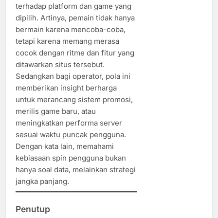
terhadap platform dan game yang
dipilih. Artinya, pemain tidak hanya
bermain karena mencoba-coba,
tetapi karena memang merasa
cocok dengan ritme dan fitur yang
ditawarkan situs tersebut.
Sedangkan bagi operator, pola ini
memberikan insight berharga
untuk merancang sistem promosi,
merilis game baru, atau
meningkatkan performa server
sesuai waktu puncak pengguna.
Dengan kata lain, memahami
kebiasaan spin pengguna bukan
hanya soal data, melainkan strategi
jangka panjang.
Penutup