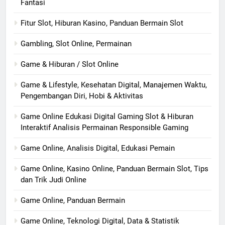
Fantasi
Fitur Slot, Hiburan Kasino, Panduan Bermain Slot
Gambling, Slot Online, Permainan
Game & Hiburan / Slot Online
Game & Lifestyle, Kesehatan Digital, Manajemen Waktu,
Pengembangan Diri, Hobi & Aktivitas
Game Online Edukasi Digital Gaming Slot & Hiburan
Interaktif Analisis Permainan Responsible Gaming
Game Online, Analisis Digital, Edukasi Pemain
Game Online, Kasino Online, Panduan Bermain Slot, Tips
dan Trik Judi Online
Game Online, Panduan Bermain
Game Online, Teknologi Digital, Data & Statistik