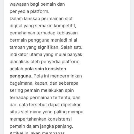
wawasan bagi pemain dan
penyedia platform.
Dalam lanskap permainan slot
digital yang semakin kompetitif,
pemahaman terhadap kebiasaan
bermain pengguna menjadi nilai
tambah yang signifikan. Salah satu
indikator utama yang mulai banyak
dianalisis oleh penyedia platform
adalah
pola spin konsisten
pengguna
. Pola ini mencerminkan
bagaimana, kapan, dan seberapa
sering pemain melakukan spin
terhadap permainan tertentu, dan
dari data tersebut dapat dipetakan
situs slot mana yang paling mampu
mempertahankan konsistensi
pemain dalam jangka panjang.
Artikel ini akan membahas