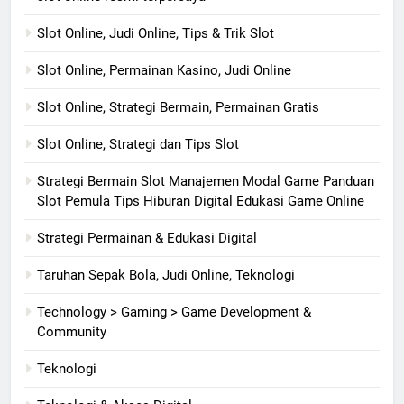
Slot Online, Judi Online, Tips & Trik Slot
Slot Online, Permainan Kasino, Judi Online
Slot Online, Strategi Bermain, Permainan Gratis
Slot Online, Strategi dan Tips Slot
Strategi Bermain Slot Manajemen Modal Game Panduan
Slot Pemula Tips Hiburan Digital Edukasi Game Online
Strategi Permainan & Edukasi Digital
Taruhan Sepak Bola, Judi Online, Teknologi
Technology > Gaming > Game Development &
Community
Teknologi