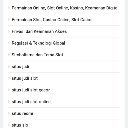
Permainan Online, Slot Online, Kasino, Keamanan Digital
Permainan Slot, Casino Online, Slot Gacor
Privasi dan Keamanan Akses
Regulasi & Teknologi Global
Simbolisme dan Tema Slot
situs judi
situs judi slot
situs judi slot gacor
situs judi slot online
situs resmi
situs slo