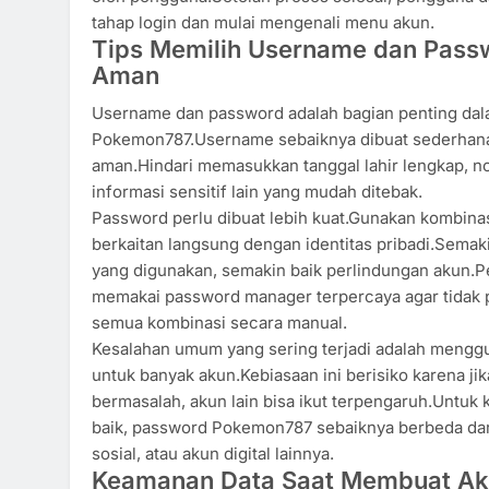
tahap login dan mulai mengenali menu akun.
Tips Memilih Username dan Pass
Aman
Username dan password adalah bagian penting dal
Pokemon787.Username sebaiknya dibuat sederhana,
aman.Hindari memasukkan tanggal lahir lengkap, no
informasi sensitif lain yang mudah ditebak.
Password perlu dibuat lebih kuat.Gunakan kombinas
berkaitan langsung dengan identitas pribadi.Semak
yang digunakan, semakin baik perlindungan akun.P
memakai password manager terpercaya agar tidak 
semua kombinasi secara manual.
Kesalahan umum yang sering terjadi adalah mengg
untuk banyak akun.Kebiasaan ini berisiko karena jik
bermasalah, akun lain bisa ikut terpengaruh.Untuk
baik, password Pokemon787 sebaiknya berbeda dar
sosial, atau akun digital lainnya.
Keamanan Data Saat Membuat A