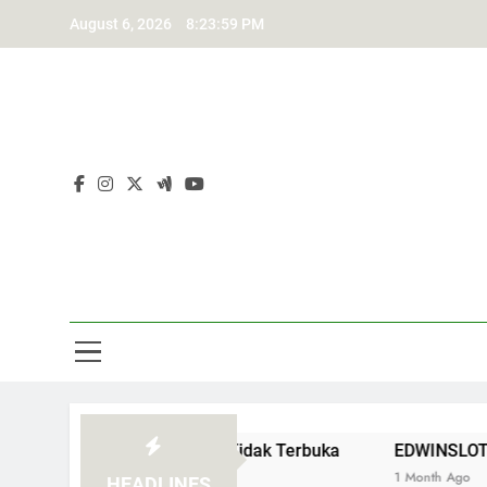
Skip
August 6, 2026
8:24:00 PM
to
content
Les
Nikmati K
Link Alternatif Tidak Terbuka
EDWINSLOT Login denga
1 Month Ago
HEADLINES