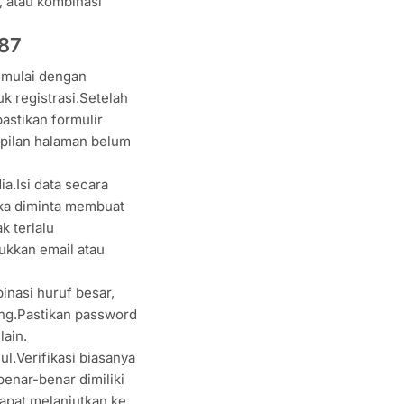
, atau kombinasi
87
emulai dengan
 registrasi.Setelah
astikan formulir
ampilan halaman belum
a.Isi data secara
ika diminta membuat
k terlalu
ukkan email atau
inasi huruf besar,
ung.Pastikan password
lain.
ul.Verifikasi biasanya
enar-benar dimiliki
apat melanjutkan ke