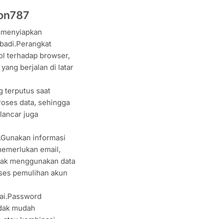
on787
 menyiapkan
ibadi.Perangkat
ol terhadap browser,
yang berjalan di latar
g terputus saat
oses data, sehingga
lancar juga
r.Gunakan informasi
 memerlukan email,
idak menggunakan data
oses pemulihan akun
ai.Password
idak mudah