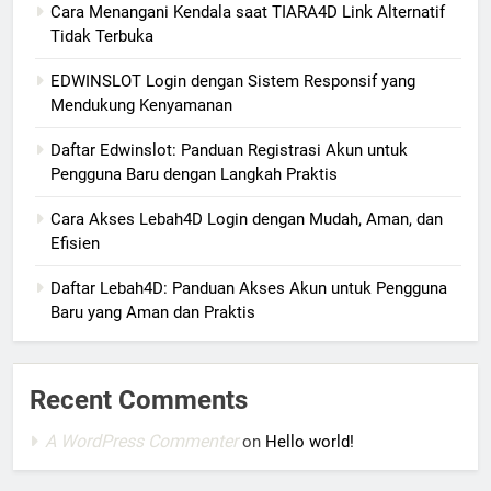
Cara Menangani Kendala saat TIARA4D Link Alternatif
Tidak Terbuka
EDWINSLOT Login dengan Sistem Responsif yang
Mendukung Kenyamanan
Daftar Edwinslot: Panduan Registrasi Akun untuk
Pengguna Baru dengan Langkah Praktis
Cara Akses Lebah4D Login dengan Mudah, Aman, dan
Efisien
Daftar Lebah4D: Panduan Akses Akun untuk Pengguna
Baru yang Aman dan Praktis
Recent Comments
A WordPress Commenter
on
Hello world!