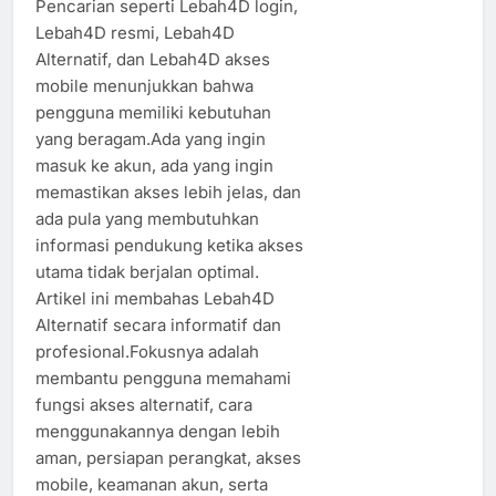
Pencarian seperti Lebah4D login,
Lebah4D resmi, Lebah4D
Alternatif, dan Lebah4D akses
mobile menunjukkan bahwa
pengguna memiliki kebutuhan
yang beragam.Ada yang ingin
masuk ke akun, ada yang ingin
memastikan akses lebih jelas, dan
ada pula yang membutuhkan
informasi pendukung ketika akses
utama tidak berjalan optimal.
Artikel ini membahas Lebah4D
Alternatif secara informatif dan
profesional.Fokusnya adalah
membantu pengguna memahami
fungsi akses alternatif, cara
menggunakannya dengan lebih
aman, persiapan perangkat, akses
mobile, keamanan akun, serta