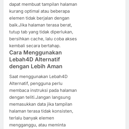
dapat membuat tampilan halaman
kurang optimal atau beberapa
elemen tidak berjalan dengan
baik.Jika halaman terasa berat,
tutup tab yang tidak diperlukan,
bersihkan cache, lalu coba akses
kembali secara bertahap.
Cara Menggunakan
Lebah4D Alternatif
dengan Lebih Aman
Saat menggunakan Lebah4D
Alternatif, pengguna perlu
membaca instruksi pada halaman
dengan teliti.Jangan langsung
memasukkan data jika tampilan
halaman terasa tidak konsisten,
terlalu banyak elemen
mengganggu, atau meminta