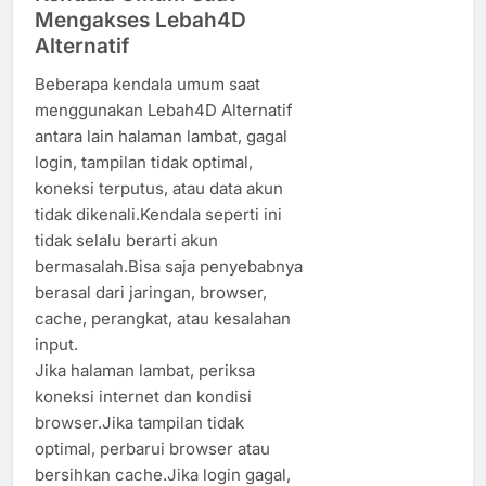
Mengakses Lebah4D
Alternatif
Beberapa kendala umum saat
menggunakan Lebah4D Alternatif
antara lain halaman lambat, gagal
login, tampilan tidak optimal,
koneksi terputus, atau data akun
tidak dikenali.Kendala seperti ini
tidak selalu berarti akun
bermasalah.Bisa saja penyebabnya
berasal dari jaringan, browser,
cache, perangkat, atau kesalahan
input.
Jika halaman lambat, periksa
koneksi internet dan kondisi
browser.Jika tampilan tidak
optimal, perbarui browser atau
bersihkan cache.Jika login gagal,