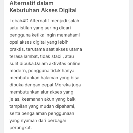
Alternatif dalam
Kebutuhan Akses Digital
Lebah4D Alternatif menjadi salah
satu istilah yang sering dicari
pengguna ketika ingin memahami
opsi akses digital yang lebih
praktis, terutama saat akses utama
terasa lambat, tidak stabil, atau
sulit dibuka.Dalam aktivitas online
modern, pengguna tidak hanya
membutuhkan halaman yang bisa
dibuka dengan cepat.Mereka juga
membutuhkan alur akses yang
jelas, keamanan akun yang baik,
tampilan yang mudah dipahami,
serta pengalaman penggunaan
yang nyaman dari berbagai
perangkat.