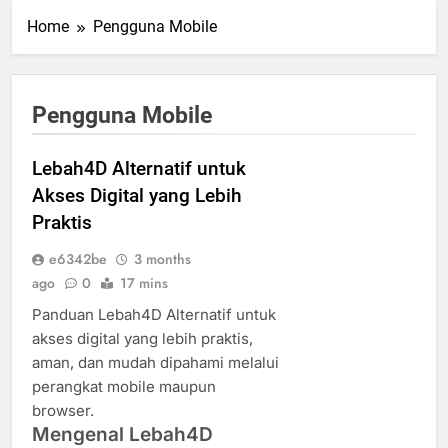
Home
Pengguna Mobile
Pengguna Mobile
Lebah4D Alternatif untuk
Akses Digital yang Lebih
Praktis
e6342be
3 months
ago
0
17 mins
Panduan Lebah4D Alternatif untuk
akses digital yang lebih praktis,
aman, dan mudah dipahami melalui
perangkat mobile maupun
browser.
Mengenal Lebah4D