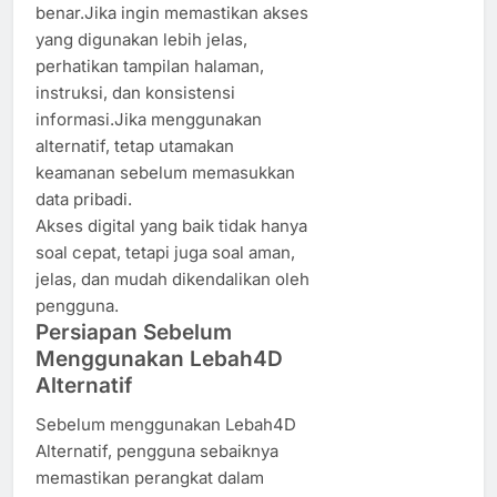
benar.Jika ingin memastikan akses
yang digunakan lebih jelas,
perhatikan tampilan halaman,
instruksi, dan konsistensi
informasi.Jika menggunakan
alternatif, tetap utamakan
keamanan sebelum memasukkan
data pribadi.
Akses digital yang baik tidak hanya
soal cepat, tetapi juga soal aman,
jelas, dan mudah dikendalikan oleh
pengguna.
Persiapan Sebelum
Menggunakan Lebah4D
Alternatif
Sebelum menggunakan Lebah4D
Alternatif, pengguna sebaiknya
memastikan perangkat dalam