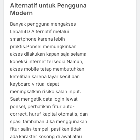
Alternatif untuk Pengguna
Modern
Banyak pengguna mengakses
Lebah4D Alternatif melalui
smartphone karena lebih
praktis.Ponsel memungkinkan
akses dilakukan kapan saja selama
koneksi internet tersedia.Namun,
akses mobile tetap membutuhkan
ketelitian karena layar kecil dan
keyboard virtual dapat
meningkatkan risiko salah input.
Saat mengetik data login lewat
ponsel, perhatikan fitur auto-
correct, huruf kapital otomatis, dan
spasi tambahan.Jika menggunakan
fitur salin-tempel, pastikan tidak
ada karakter kosong di awal atau