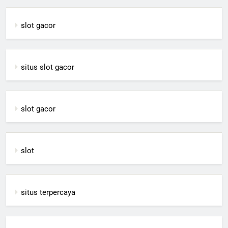
slot gacor
situs slot gacor
slot gacor
slot
situs terpercaya