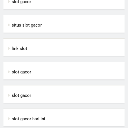
slot gacor
situs slot gacor
link slot
slot gacor
slot gacor
slot gacor hari ini