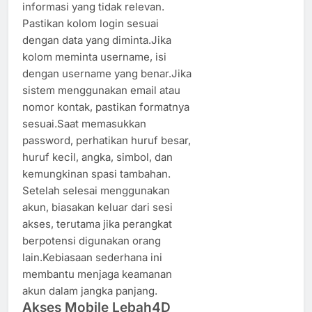
informasi yang tidak relevan.
Pastikan kolom login sesuai
dengan data yang diminta.Jika
kolom meminta username, isi
dengan username yang benar.Jika
sistem menggunakan email atau
nomor kontak, pastikan formatnya
sesuai.Saat memasukkan
password, perhatikan huruf besar,
huruf kecil, angka, simbol, dan
kemungkinan spasi tambahan.
Setelah selesai menggunakan
akun, biasakan keluar dari sesi
akses, terutama jika perangkat
berpotensi digunakan orang
lain.Kebiasaan sederhana ini
membantu menjaga keamanan
akun dalam jangka panjang.
Akses Mobile Lebah4D