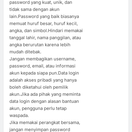
password yang kuat, unik, dan
tidak sama dengan akun
lain.Password yang baik biasanya
memuat huruf besar, huruf kecil,
angka, dan simbol.Hindari memakai
tanggal lahir, nama panggilan, atau
angka berurutan karena lebih
mudah ditebak.
Jangan membagikan username,
password, email, atau informasi
akun kepada siapa pun.Data login
adalah akses pribadi yang hanya
boleh diketahui oleh pemilik
akun.Jika ada pihak yang meminta
data login dengan alasan bantuan
akun, pengguna perlu tetap
waspada.
Jika memakai perangkat bersama,
jangan menyimpan password