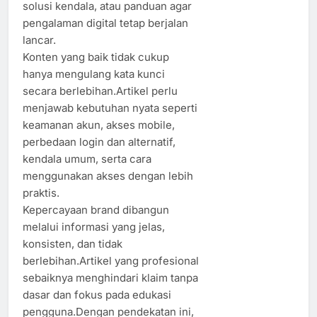
solusi kendala, atau panduan agar
pengalaman digital tetap berjalan
lancar.
Konten yang baik tidak cukup
hanya mengulang kata kunci
secara berlebihan.Artikel perlu
menjawab kebutuhan nyata seperti
keamanan akun, akses mobile,
perbedaan login dan alternatif,
kendala umum, serta cara
menggunakan akses dengan lebih
praktis.
Kepercayaan brand dibangun
melalui informasi yang jelas,
konsisten, dan tidak
berlebihan.Artikel yang profesional
sebaiknya menghindari klaim tanpa
dasar dan fokus pada edukasi
pengguna.Dengan pendekatan ini,