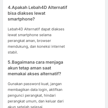
4.Apakah Lebah4D Alternatif
bisa diakses lewat
smartphone?
Lebah4D Alternatif dapat diakses
lewat smartphone selama
perangkat aman, browser
mendukung, dan koneksi internet
stabil.
5.Bagaimana cara menjaga
akun tetap aman saat
memakai akses alternatif?
Gunakan password kuat, jangan
membagikan data login, aktifkan
pengunci perangkat, hindari
perangkat umum, dan keluar dari
akun setelah selesai.