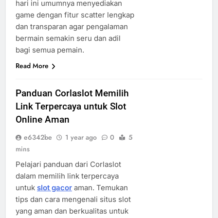
hari ini umumnya menyediakan
game dengan fitur scatter lengkap
dan transparan agar pengalaman
bermain semakin seru dan adil
bagi semua pemain.
Read More
Panduan Corlaslot Memilih
Link Terpercaya untuk Slot
Online Aman
e6342be
1 year ago
0
5
mins
Pelajari panduan dari Corlaslot
dalam memilih link terpercaya
untuk
slot gacor
aman. Temukan
tips dan cara mengenali situs slot
yang aman dan berkualitas untuk