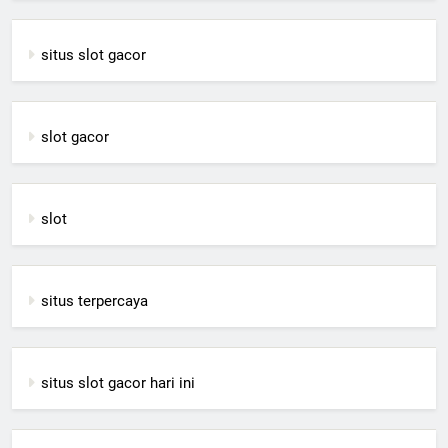
situs slot gacor
slot gacor
slot
situs terpercaya
situs slot gacor hari ini