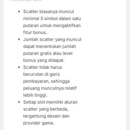
Scatter biasanya muncul
minimal 3 simbol dalam satu
putaran untuk mengaktifkan
fitur bonus.
Jumlah scatter yang muncul
dapat menentukan jumlah
putaran gratis atau level
bonus yang didapat.
Scatter tidak harus
berurutan di garis
pembayaran, sehingga
peluang munculnya relatif
lebih tinggi.
Setiap slot memiliki aturan
scatter yang berbeda,
tergantung desain dan
provider game.