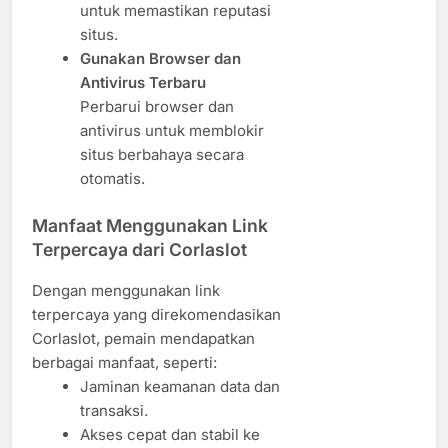
untuk memastikan reputasi
situs.
Gunakan Browser dan
Antivirus Terbaru
Perbarui browser dan
antivirus untuk memblokir
situs berbahaya secara
otomatis.
Manfaat Menggunakan Link
Terpercaya dari Corlaslot
Dengan menggunakan link
terpercaya yang direkomendasikan
Corlaslot, pemain mendapatkan
berbagai manfaat, seperti:
Jaminan keamanan data dan
transaksi.
Akses cepat dan stabil ke