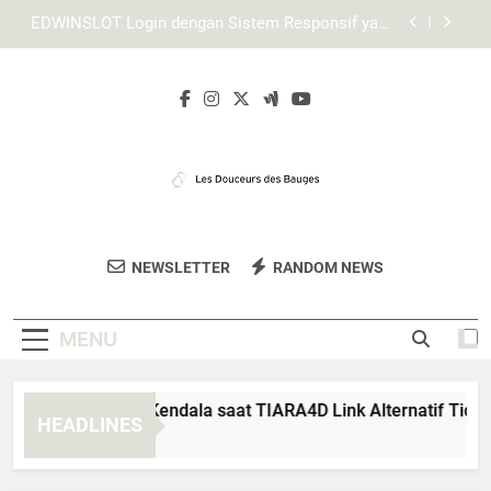
Skip
Daftar Edwinslot: Panduan Registrasi Akun untuk
to
Pengguna Baru dengan Langkah Praktis
content
Cara Akses Lebah4D Login dengan Mudah, Aman,
dan Efisien
Cara Menangani Kendala saat TIARA4D Link
Alternatif Tidak Terbuka
EDWINSLOT Login dengan Sistem Responsif yang
Mendukung Kenyamanan
Daftar Edwinslot: Panduan Registrasi Akun untuk
Pengguna Baru dengan Langkah Praktis
Les Douceurs
Nikmati Kue Dan Pastry Lezat Di Les
Cara Akses Lebah4D Login dengan Mudah, Aman,
NEWSLETTER
RANDOM NEWS
Des Bauges
dan Efisien
Douceurs Des Bauges.
MENU
ra Menangani Kendala saat TIARA4D Link Alternatif Tidak Te
HEADLINES
Weeks Ago