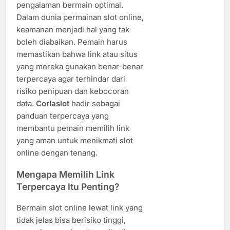
pengalaman bermain optimal.
Dalam dunia permainan slot online,
keamanan menjadi hal yang tak
boleh diabaikan. Pemain harus
memastikan bahwa link atau situs
yang mereka gunakan benar-benar
terpercaya agar terhindar dari
risiko penipuan dan kebocoran
data.
Corlaslot
hadir sebagai
panduan terpercaya yang
membantu pemain memilih link
yang aman untuk menikmati slot
online dengan tenang.
Mengapa Memilih Link
Terpercaya Itu Penting?
Bermain slot online lewat link yang
tidak jelas bisa berisiko tinggi,