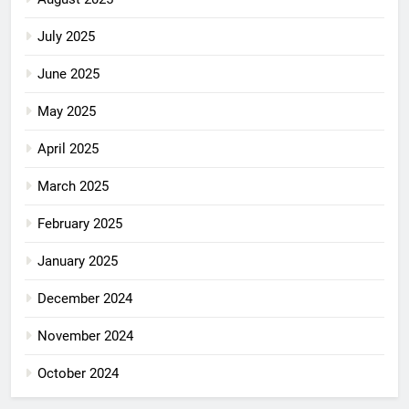
July 2025
June 2025
May 2025
April 2025
March 2025
February 2025
January 2025
December 2024
November 2024
October 2024