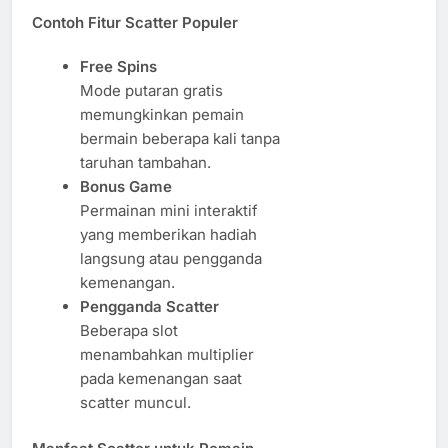
Contoh Fitur Scatter Populer
Free Spins
Mode putaran gratis
memungkinkan pemain
bermain beberapa kali tanpa
taruhan tambahan.
Bonus Game
Permainan mini interaktif
yang memberikan hadiah
langsung atau pengganda
kemenangan.
Pengganda Scatter
Beberapa slot
menambahkan multiplier
pada kemenangan saat
scatter muncul.