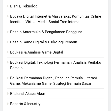
Bisnis, Teknologi
Budaya Digital Internet & Masyarakat Komunitas Online
Identitas Virtual Media Sosial Tren Internet
Desain Antarmuka & Pengalaman Pengguna
Desain Game Digital & Psikologi Pemain
Edukasi & Analisis Game Digital
Edukasi Digital, Teknologi Permainan, Analisis Perilaku
Pemain
Edukasi Permainan Digital, Panduan Pemula, Literasi
Game, Mekanisme Game, Strategi Bermain Dasar
Efisiensi Akses Akun
Esports & Industry