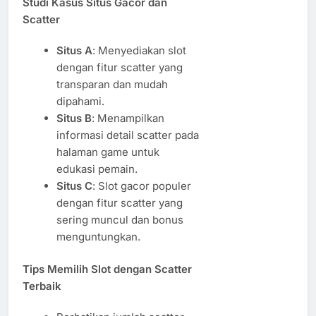
Studi Kasus Situs Gacor dan
Scatter
Situs A
: Menyediakan slot
dengan fitur scatter yang
transparan dan mudah
dipahami.
Situs B
: Menampilkan
informasi detail scatter pada
halaman game untuk
edukasi pemain.
Situs C
: Slot gacor populer
dengan fitur scatter yang
sering muncul dan bonus
menguntungkan.
Tips Memilih Slot dengan Scatter
Terbaik