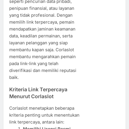
seperti pencurian data pribadi,
penipuan finansial, atau layanan
yang tidak profesional. Dengan
memilih link terpercaya, pemain
mendapatkan jaminan keamanan
data, keadilan permainan, serta
layanan pelanggan yang siap
membantu kapan saja. Corlaslot
membantu mengarahkan pemain
pada link-link yang telah
diverifikasi dan memiliki reputasi
baik.
Kriteria Link Terpercaya
Menurut Corlaslot
Corlaslot menetapkan beberapa
kriteria penting untuk menentukan
link terpercaya, antara lain:
Memiliki Lisensi Resmi